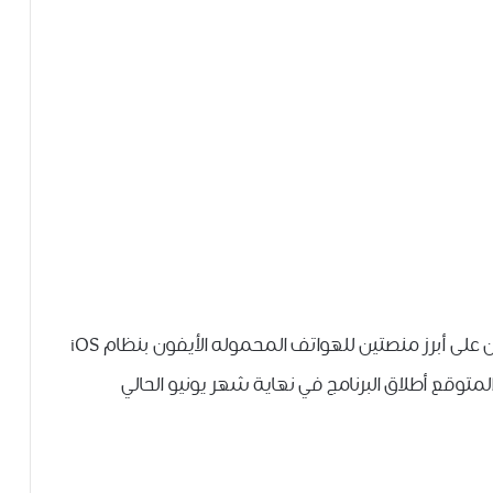
أعلنت البلاك بيري من أن خدمتها للدردشة ستكون على أبرز منصتين للهواتف المحموله الأيفون بنظام iOS