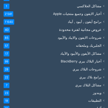
مشاكل الجلاكسي
1
أخبار الايفون وجميع منتجيات Apple
2٬041
برامج آيفون , آيبود , آيباد
1٬640
عروض مجانية لفترة محدودة
40
شروحات الايفون والايباد والآيبود
85
الجلبريك وملحقاته
57
مشاكل الأيفون والأيبود والآيباد
17
أخبار البلاك بيري BlackBerry
99
شروحات البلاك بيري
28
برامج بلاك بيري
22
مشاكل البلاك بيري
7
ويندوز
23
التطبيقات
19