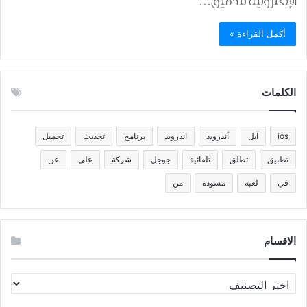
الإلكترونية لتحقيق…
أكمل القراءة »
الكلمات
ios
آبل
أندرويد
اندرويد
برنامج
تحديث
تحميل
تطبيق
تطلق
تلقائية
جوجل
شركة
على
عن
في
لعبة
مسودة
من
الاقسام
الاقسام