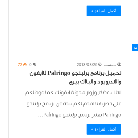
أكمل القراءة »
مة
سمسمه
2013/03/29
0
72
تحميل برنامج برلينجو Palringo للايفون
والاندرويود والبلاك بيرى
اهلا باعضاء وزوار مدونة ايفونك كما عودناكم
على حصرياتنا اقدم لكم نبذة عن برنامج برلينجو
Palringo يعتبر برنامج برلينجو Palringo…
أكمل القراءة »