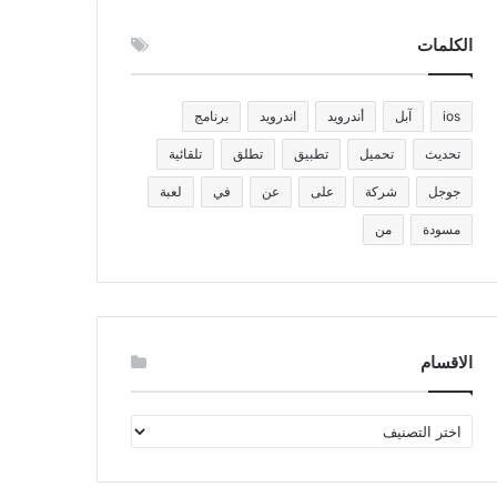
الكلمات
ios
آبل
أندرويد
اندرويد
برنامج
تحديث
تحميل
تطبيق
تطلق
تلقائية
جوجل
شركة
على
عن
في
لعبة
مسودة
من
الاقسام
الاقسام