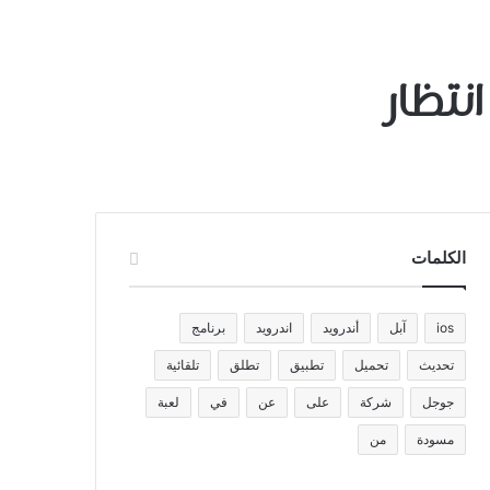
الكلمات
ios
آبل
أندرويد
اندرويد
برنامج
تحديث
تحميل
تطبيق
تطلق
تلقائية
جوجل
شركة
على
عن
في
لعبة
مسودة
من