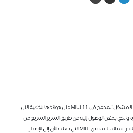
في وقت سابق من اليوم ، قامت Xiaomi بتحديث المشغل المدمج في MIUI 11 على هواتفها الذكية التي
ه والذي يمكن الوصول إليه عن طريق التمرير السريع من
الشاشة الرئيسية. شوهد لأول مرة مع النسخة التجريبية السابقة من MIUI التي جعلت الآن إلى الإصدار