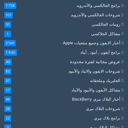
برامج الجالكسي والأندرويد
1٬758
شروحات الجالكسي والأندرويد
101
رومات الجالكسي
51
مشاكل الجلاكسي
1
أخبار الايفون وجميع منتجيات Apple
2٬041
برامج آيفون , آيبود , آيباد
1٬640
عروض مجانية لفترة محدودة
40
شروحات الايفون والايباد والآيبود
85
الجلبريك وملحقاته
57
مشاكل الأيفون والأيبود والآيباد
17
أخبار البلاك بيري BlackBerry
99
شروحات البلاك بيري
28
برامج بلاك بيري
22
مشاكل البلاك بيري
7