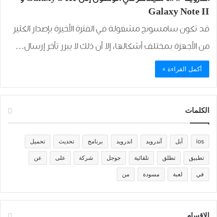
Galaxy Note II
قد تكون سامسونج مشغولة في الفترة الأخيرة بإصدار الكثير
من الأجهزة بمختلف أشكالها، إلا أن ذلك لا يبرر تأخر إرسال…
أكمل القراءة »
الكلمات
ios
آبل
أندرويد
اندرويد
برنامج
تحديث
تحميل
تطبيق
تطلق
تلقائية
جوجل
شركة
على
عن
في
لعبة
مسودة
من
الاقسام