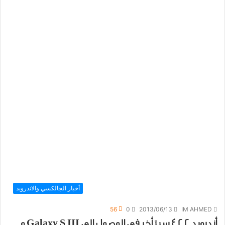
أخبار الجالكسي والاندرويد
56
0
2013/06/13
IM AHMED
أندرويد 4.2.2 سيتأخر في الوصول إلى Galaxy S III و