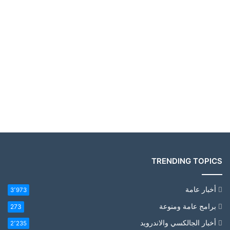
TRENDING TOPICS
أخبار عامة
3٬973
برامج عامة ومنوعة
273
أخبار الجالكسي والاندرويد
2٬235