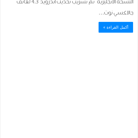
النسخة الانجليزية تم تسريب تحديث اندرويد 4.3 لهاتف
جالاكسي نوت…
أكمل القراءة »