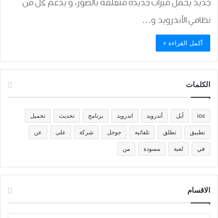
جديد يحمل ميزات جديدة ﻣﺘﻌﻠﻘﺔ ﺑﺎﻟﺼﻮﺭ، و يدعم كل من
نظامي الأندرويد و…
أكمل القراءة »
الكلمات
ios
آبل
أندرويد
اندرويد
برنامج
تحديث
تحميل
تطبيق
تطلق
تلقائية
جوجل
شركة
على
عن
في
لعبة
مسودة
من
الاقسام
الاقسام