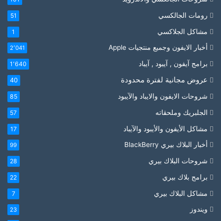
رومات الجالكسي
51
مشاكل الجلاكسي
1
أخبار الايفون وجميع منتجيات Apple
2٬041
برامج آيفون , آيبود , آيباد
1٬640
عروض مجانية لفترة محدودة
40
شروحات الايفون والايباد والآيبود
85
الجلبريك وملحقاته
57
مشاكل الأيفون والأيبود والآيباد
17
أخبار البلاك بيري BlackBerry
99
شروحات البلاك بيري
28
برامج بلاك بيري
22
مشاكل البلاك بيري
7
ويندوز
23