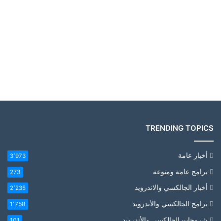
TRENDING TOPICS
أخبار عامة
3٬973
برامج عامة ومنوعة
273
أخبار الجالكسي والاندرويد
2٬235
برامج الجالكسي والأندرويد
1٬758
شروحات الجالكسي والأندرويد
101