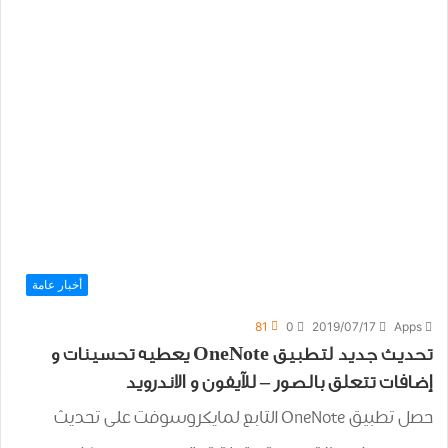
أخبار عامة
81
0
2019/07/17
Apps
تحديث جديد لتطبيق OneNote يعطيه ﺗﺤﺴﻴﻨﺎﺕ و
إضافات تتعلق بالصور – للآيفون و الاندرويد
حصل تطبيق OneNote التابع لمايكروسوفت على تحديث