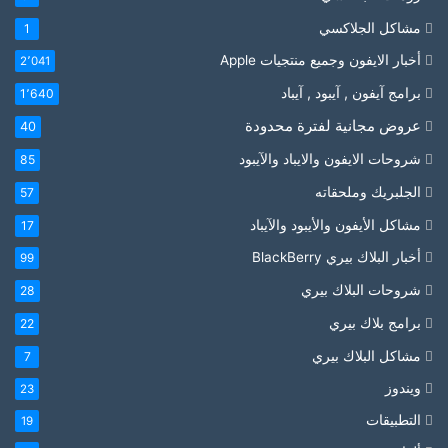
مشاكل الجلاكسي
1
أخبار الايفون وجميع منتجيات Apple
2٬041
برامج آيفون , آيبود , آيباد
1٬640
عروض مجانية لفترة محدودة
40
شروحات الايفون والايباد والآيبود
85
الجلبريك وملحقاته
57
مشاكل الأيفون والأيبود والآيباد
17
أخبار البلاك بيري BlackBerry
99
شروحات البلاك بيري
28
برامج بلاك بيري
22
مشاكل البلاك بيري
7
ويندوز
23
التطبيقات
19