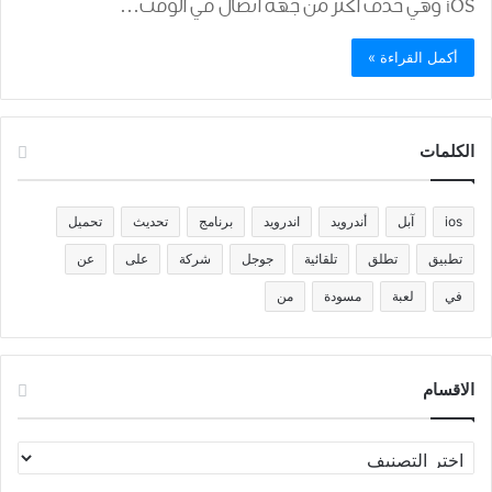
iOS وهي حذف اكثر من جهة اتصال في الوقت…
أكمل القراءة »
الكلمات
ios
آبل
أندرويد
اندرويد
برنامج
تحديث
تحميل
تطبيق
تطلق
تلقائية
جوجل
شركة
على
عن
في
لعبة
مسودة
من
الاقسام
الاقسام