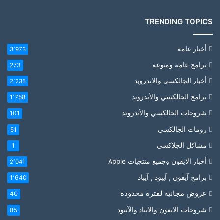
TRENDING TOPICS
أخبار عامة
3٬973
برامج عامة ومنوعة
273
أخبار الجالكسي والاندرويد
2٬235
برامج الجالكسي والأندرويد
1٬758
شروحات الجالكسي والأندرويد
101
رومات الجالكسي
51
مشاكل الجلاكسي
1
أخبار الايفون وجميع منتجيات Apple
2٬041
برامج آيفون , آيبود , آيباد
1٬640
عروض مجانية لفترة محدودة
40
شروحات الايفون والايباد والآيبود
85