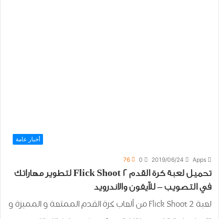
أخبار عامة
76
0
2019/06/24
Apps
تحميل ﻟﻌﺒﺔ كرة القدم Flick Shoot 2 لتطوير مهاراتك
في التصويب – للآيفون والاندرويد
ﻟﻌﺒﺔ Flick Shoot 2 من ألعاب كرة القدم الممتعة و المميزة و