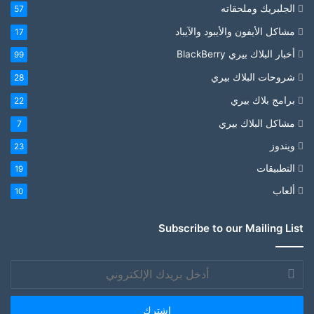
الجلبريك وملحقاته
57
مشاكل الأيفون والأيبود والآيباد
17
أخبار البلاك بيري BlackBerry
99
شروحات البلاك بيري
28
برامج بلاك بيري
22
مشاكل البلاك بيري
7
ويندوز
23
التطبيقات
19
ألعاب
10
Subscribe to our Mailing List
أدخل
بريدك
الإلكتروني