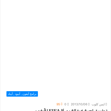
برامج آيفون , آيبود , آيباد
ايمن كلوب
2013/10/06
0
95