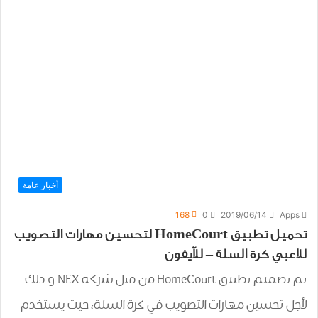
أخبار عامة
168
0
2019/06/14
Apps
تحميل تطبيق HomeCourt لتحسين مهارات التصويب
للاعبي كرة السلة – للآيفون
تم تصميم تطبيق HomeCourt من قبل شركة NEX و ذلك
لأجل تحسين ﻣﻬﺎﺭﺍﺕ ﺍﻟﺘﺼﻮﻳﺐ ﻓﻲ ﻛﺮﺓ ﺍﻟﺴﻠﺔ، حيث يستخدم