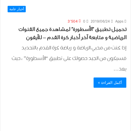
أخبار عامة
3٬504
0
2019/06/24
Apps
تحميل تطبيق “الأسطورة” ﻟﻤﺸﺎﻫﺪﺓ ﺟﻤﻴﻊ ﺍﻟﻘﻨﻮﺍﺕ
ﺍﻟﺮﻳﺎﺿﻴﺔ و متابعة آخر أخبار كرة القدم – للآيفون
إذا كنت من محبي الرياضة و رياضة كرة القدم بالتحديد
فسيكون من الجيد حصولك على تطبيق “الأسطورة” ، حيث
يعد…
أكمل القراءة »