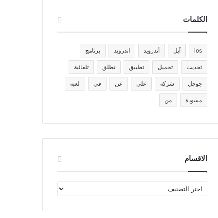
الكلمات
ios
آبل
أندرويد
اندرويد
برنامج
تحديث
تحميل
تطبيق
تطلق
تلقائية
جوجل
شركة
على
عن
في
لعبة
مسودة
من
الاقسام
الاقسام