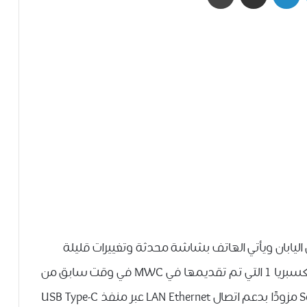
اق Sony Xperia 1 Professional Edition في اليابان ويأتي الهاتف بشاشة محدثة وتغييرات قليلة
أخرى. يعد الهاتف الجديد أحد أنواع هواتف سوني اكسبريا 1 التي تم تقديمها في MWC في وقت سابق من
هذا العام. يأتي Sony Xperia 1 Professional Edition مزودًا بدعم اتصال LAN Ethernet عبر منفذ USB Type-C