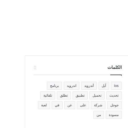
الكلمات
ios
آبل
أندرويد
اندرويد
برنامج
تحديث
تحميل
تطبيق
تطلق
تلقائية
جوجل
شركة
على
عن
في
لعبة
مسودة
من