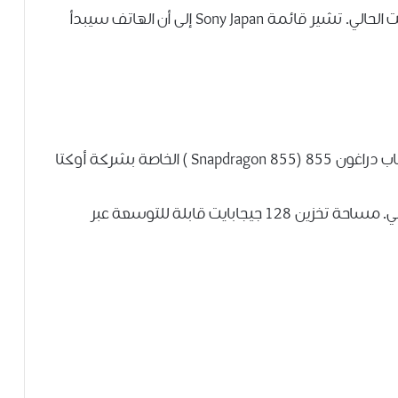
، وقد تم إدراجه في خيار لون أسود واحد في الوقت الحالي. تشير قائمة Sony Japan إلى أن الهاتف سيبدأ
خاصة بشركة أوكتا
-يحتوي على 6 جيجابايت من ذاكرة الوصول العشوائي. مساحة تخزين 128 جيجابايت قابلة للتوسعة عبر