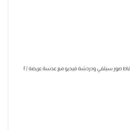
-مستشعر بدقة 8 ميجابكسل في المقدمة لالتقاط صور سيلفي ودردشة فيديو مع عدسة عريضة f /