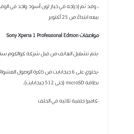
بيعه ابتداءً من 25 أكتوبر
مواصفات Sony Xperia 1 Professional Edition
-يتم تشغيل الهاتف من قبل شركة كوالكوم سناب دراغون 855 (Snapdragon 855 ) ال
بطاقة microSD (حتى 512 جيجابايت).
-كاميرا خلفية ثلاثية في الخلف