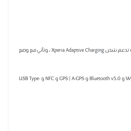
-بطارية تبلغ قدرتها 3300 مللي أمبير في الساعة تدعم شحن Xperia Adaptive Charging ، وتأتي مع وضع
– تشتمل خيارات الاتصال على 4G و Wi-Fi 802.11ac و Bluetooth v5.0 و GPS / A-GPS و NFC و USB Type-