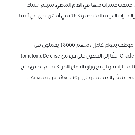
 من هذا القبيل ، افتتحت عشرات منها في العام الماضي. سيتم إنشاء
الإمارات العربية المتحدة وكذلك في أماكن أخرى في آسيا
اعتبارًا من 31 مايو ، كان لدى Oracle نحو 136000 موظف بدوام كامل ، منهم 18000 يعملون في
الخدمات السحابية ودعم عمليات الترخيص.تهدف Oracle أيضًا إلى الحصول على جزء من Joint Joint Defense
Infrastructure Cloud أو JEDI ، وهو عقد بقيمة 10 مليارات دولار مع وزارة الدفاع الأمريكية. تم تعليق منح
هذا العقد للمراجعة بعد أن عبرت Oracle عن مخاوفها بشأن العملية ، والتي تركت نهائيًا من Amazon و