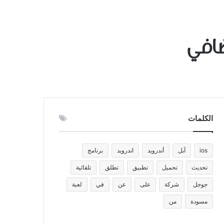
الكلمات
ios
آبل
أندرويد
اندرويد
برنامج
تحديث
تحميل
تطبيق
تطلق
تلقائية
جوجل
شركة
على
عن
في
لعبة
مسودة
من