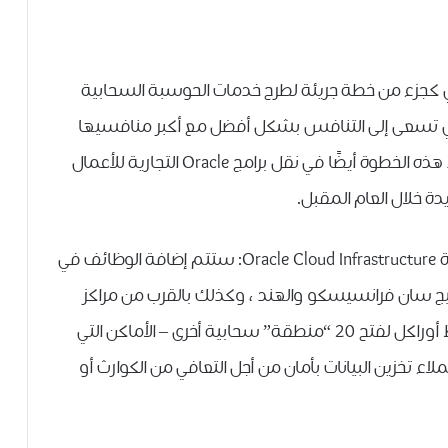
ف ما يقارب 2000 عامل إضافي كجزء من خطة جريئة لطرح خدمات الحوسبة السحابية
فهي تسعى إلى التنافس بشكل أفضل مع أكبر منافسيها
Amazon Web Services و Microsoft ، وستساعد هذه الخطوة أيضًا في نقل برامج Oracle التجارية للأعمال
دة خلال العام المقبل.
وقال دون جونسون ، نائب الرئيس التنفيذي لوحدة Oracle Cloud Infrastructure: ستتم إضافة الوظائف في
سياتل ومنطقة خليج سان فرانسيسكو والهند ، وكذلك بالقرب من مراكز
البيانات الجديدة.بحلول نهاية العام المقبل ، تخطط أوراكل لفتح 20 “منطقة” سحابية أخرى – الأماكن التي
اء تخزين البيانات بأمان من أجل التعافي من الكوارث أو