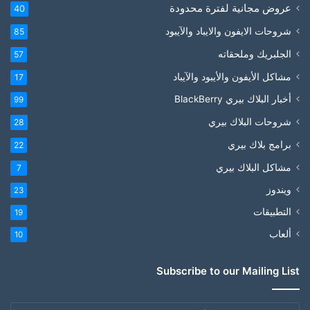
عروض مجانية لفترة محدودة
40
شروحات الايفون والايباد والآيبود
85
الجلبريك وملحقاته
57
مشاكل الأيفون والأيبود والآيباد
17
أخبار البلاك بيري BlackBerry
99
شروحات البلاك بيري
28
برامج بلاك بيري
22
مشاكل البلاك بيري
7
ويندوز
23
التطبيقات
19
ألعاب
10
Subscribe to our Mailing List
أدخل