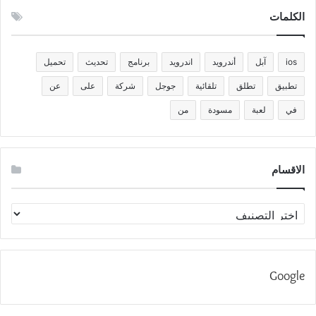
الكلمات
ios
آبل
أندرويد
اندرويد
برنامج
تحديث
تحميل
تطبيق
تطلق
تلقائية
جوجل
شركة
على
عن
في
لعبة
مسودة
من
الاقسام
الاقسام
Google