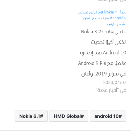
2019 ، ويمكّن ميزات مثل
يبدأ Nokia 3.2 في تلقي تحديث
الوضع المظلم والتنقل
Android 10 مع تصحيح الأمان
لشهر مارس
بالإيماءات والرد الذكي. في
يتلقى هاتف Nokia 3.2
العام الماضي ، شاهدنا
الذكي أخيرًا تحديث
هواتف مثل Nokia 7.1 و
Android 10 بعد إصداره
Nokia 6.1 و Nokia 9
عالميًا مع Android 9 Pie
PureView…
في فبراير 2019. وأعلن
2020/04/07
التطوير اليوم من قبل
في "أخبار عامة"
رئيس المنتج بشركة
HMD Global Juho
Sarvikas على Twitter.
Nokia 6.1
HMD Global
android 10
علاوة على ذلك ، أعلنت