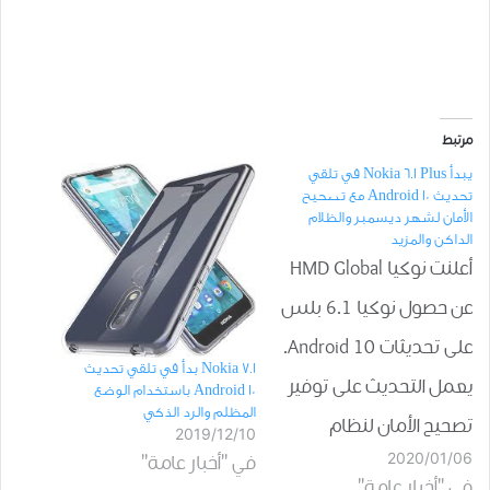
مرتبط
يبدأ Nokia 6.1 Plus في تلقي
تحديث Android 10 مع تصحيح
الأمان لشهر ديسمبر والظلام
الداكن والمزيد
أعلنت نوكيا HMD Global
عن حصول نوكيا 6.1 بلس
على تحديثات Android 10.
Nokia 7.1 بدأ في تلقي تحديث
يعمل التحديث على توفير
Android 10 باستخدام الوضع
المظلم والرد الذكي
تصحيح الأمان لنظام
2019/12/10
2020/01/06
في "أخبار عامة"
أندرويد لشهر ديسمبر
في "أخبار عامة"