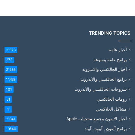
TRENDING TOPICS
أخبار عامة
3٬973
برامج عامة ومنوعة
273
أخبار الجالكسي والاندرويد
2٬235
برامج الجالكسي والأندرويد
1٬758
شروحات الجالكسي والأندرويد
101
رومات الجالكسي
51
مشاكل الجلاكسي
1
أخبار الايفون وجميع منتجيات Apple
2٬041
برامج آيفون , آيبود , آيباد
1٬640