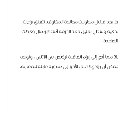
ة فقط بعد فشل محاولات معالجة المخاوف. تتعلق براءات
 TCL الخاصة بالهواتف الذكية وتغطي تقليل فقد الحزمة أثناء الإرسال وكذلك
الصاعدة.
كان لدى الشركة بالفعل نزاع قانوني مماثل مع BLU مما أدى إلى إبرام اتفاقية ترخيص بين الاثنين ، وتواجه