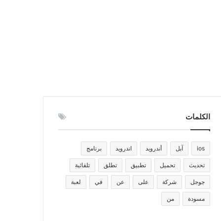
الكلمات
ios
آبل
أندرويد
اندرويد
برنامج
تحديث
تحميل
تطبيق
تطلق
تلقائية
جوجل
شركة
على
عن
في
لعبة
مسودة
من