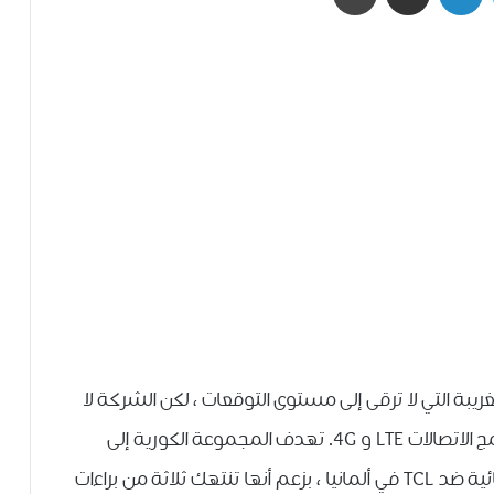
يبة التي لا ترقى إلى مستوى التوقعات ، لكن الشركة لا
تزال لديها براءات اختراع واسعة النطاق تتعلق ببرنامج الاتصالات LTE و 4G. تهدف المجموعة الكورية إلى
حماية هذه الأصول ، وبالتالي قررت رفع دعوى قضائية ضد TCL في ألمانيا ، بزعم أنها تنتهك ثلاثة من براءات