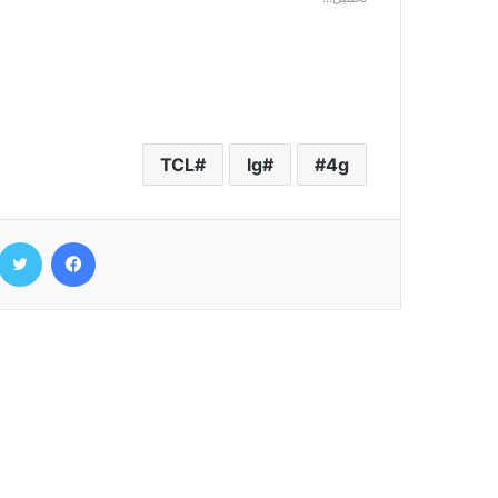
TCL
lg
4g
فيسبوك