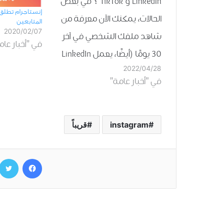
LinkedIn و TikTok ؟ في بعض
ﺇﻧﺴﺘﺎﺟﺮﺍﻡ ﺗﻄﻠﻖ 
الحالات، يمكنك الآن معرفة من
المتابعين
2020/02/07
شاهد ملفك الشخصي في آخر
في "أخبار عام
30 يومًا (أيضًا، يعمل LinkedIn
2022/04/28
على موجز فيديو يشبه TikTok،
في "أخبار عامة"
ولكن… لسنا بحاجة إلى الدخول
في ذلك الآن.) يتم طرح هذه
الميزة للعديد من المستخدمين،
instagram
قريباً
لكن TikTok لم يؤكد…
فيسبوك