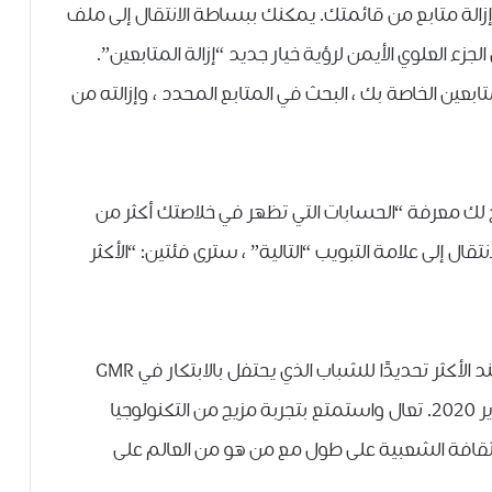
لة متابع من قائمتك. يمكنك ببساطة الانتقال إلى ملف
زء العلوي الأيمن لرؤية خيار جديد “إزالة المتابعين”.
 المتابعين الخاصة بك ، البحث في المتابع المحدد ، وإزالته من
Instag مؤخرًا ميزة تتيح لك معرفة “الحسابات التي تظهر في خلاصتك أكثر من
قال إلى علامة التبويب “التالية” ، سترى فئتين: “الأكثر
مرحبًا بكم في Tech2 Innovate ، يُقام مهرجان الهند الأكثر تحديدًا للشباب الذي يحتفل بالابتكار في GMR
Grounds ، Aerocity Phase 2 ، يومي 14 و 15 فبراير 2020. تعال واستمتع بتجربة مزيج من التكنولوجيا
لثقافة الشعبية على طول مع من هو من العالم على