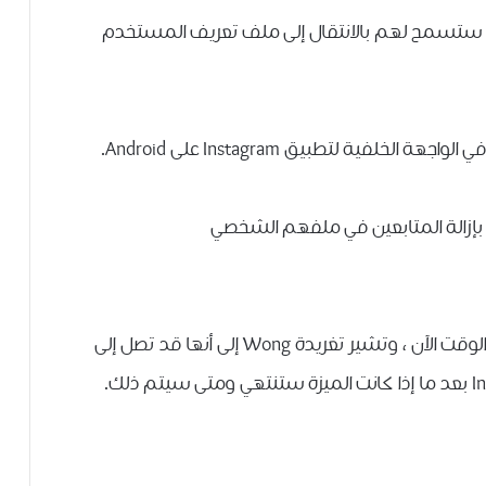
 يختبر ميزة لمستخدمي Android والتي ستسمح لهم بالانتقال إلى ملف تعريف المستخدم
الميزة موجودة على نظام التشغيل iOS لفترة من الوقت الآن ، وتشير تغريدة Wong إلى أنها قد تصل إلى