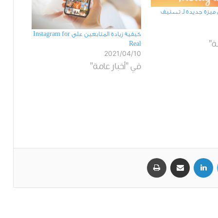
ﻣﻴﺰﺓ جديدة لـ تصنيف
كيفية زيادة المتابعين على Instagram for
ة"
Real
2021/04/10
في "أخبار عامة"
تويتر
لينكدإن
مشاركة عبر البريد
طباعة