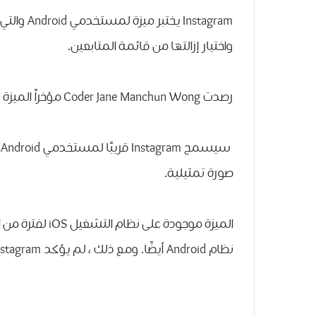
Instagram
واختيار إزالتها من قائمة المتابعين.
رصدت Coder Jane Manchun Wong مؤخراً الميزة في الواجهة الخلفية لتطبيق Instagram على Android.
سيسمح Instagram قريبًا لمستخدمي Android بإزالة المتابعين في ملفهم الشخصي
صورة تمثيلية.
نظام Android أيضًا. ومع ذلك ، لم يؤكد Instagram بعد ما إذا كانت الميزة ستنتهي ومتى سيتم ذلك.