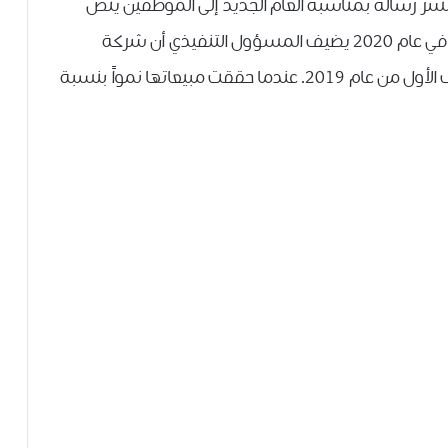
حد المديرين التنفيذيين لشركة Huawei ، بنشر رسالة بمناسبة العام الجديد إلى الموظفين ينص
فيها على أن الشركة ستبقى على قائمة الكيانات في عام 2020 يضيف المسؤول التنفيذي أن شركة
Huawei لن تنمو بالسرعة التي نمت بها في النصف الأول من عام 2019. عندما حققت مبيعاتها نمواً بنسبة