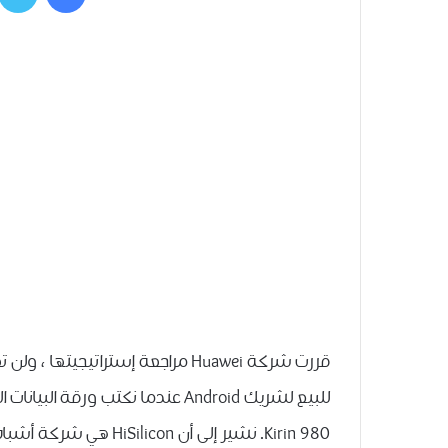
Kirin 980. نشير إلى أن HiSilicon هي شركة أشباه الموصلات – المملوكة من قبل الشركة الصينية