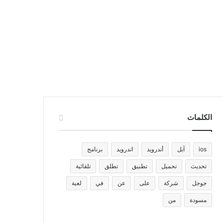
الكلمات
ios
آبل
أندرويد
اندرويد
برنامج
تحديث
تحميل
تطبيق
تطلق
تلقائية
جوجل
شركة
على
عن
في
لعبة
مسودة
من