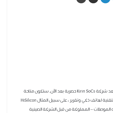
قررت شركة Huawei مراجعة إستراتيجيتها ، ولن تعد شركة Kirin SoCs حصرية بعد الآن. ستكون متاحة
للبيع لشريك Android عندما نكتب ورقة البيانات التقنية لهاتف ذكي وتقرير ، على سبيل المثال HiSilicon