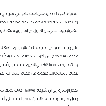
الشركة لديها حصرية على استخدام التي تنتج في حد
رغبتها في تلبية احتياجاتهم بطريقة واضحة. الذها
التكنولوجية. وغني عن القول أن إنتاج وبيع SoCs يتزامن مع هذه الرؤية.
على 
مودم 4G مدمج لكن آخرين سيصلون قريبًا (أيض
بذلك تعرف ، HiSilicon في الصين ت
كذلك باستثمارات ضخمة في قطاع السيارات الكهرب