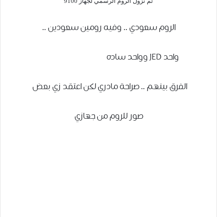
تم نزول الروم الرسمي لجهاز 9100
الروم سعودي .. وفيه رومين سعودين ..
واحد JED وواحد ساده
وواحد بدون مايونيز
الفرق بينهم .. صراحة مادري لكن اعتقد زي بعض
صور للروم من جهازي