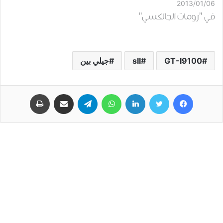
2013/01/06
في "رومات الجالكسي"
GT-I9100
sII
جيلي بين
فيسبوك
تويتر
لينكدإن
واتساب
تيلقرام
مشاركة عبر البريد
طباعة