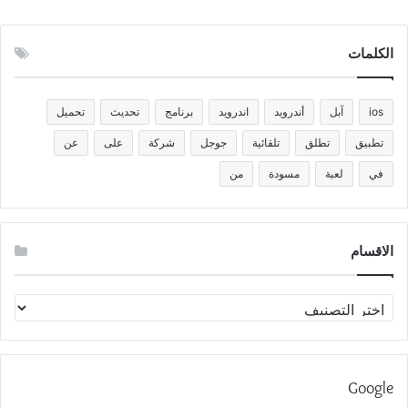
الكلمات
ios
آبل
أندرويد
اندرويد
برنامج
تحديث
تحميل
تطبيق
تطلق
تلقائية
جوجل
شركة
على
عن
في
لعبة
مسودة
من
الاقسام
الاقسام
Google