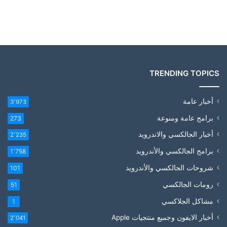
TRENDING TOPICS
أخبار عامة
3٬973
برامج عامة ومنوعة
273
أخبار الجالكسي والاندرويد
2٬235
برامج الجالكسي والأندرويد
1٬758
شروحات الجالكسي والأندرويد
101
رومات الجالكسي
51
مشاكل الجلاكسي
1
أخبار الايفون وجميع منتجيات Apple
2٬041