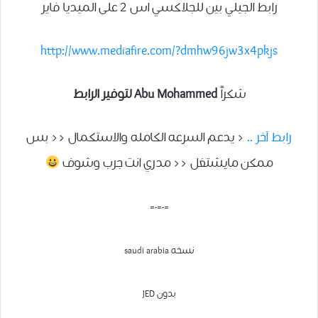
رابط الجيلي بين للجلاكسي اس 2 على الميديا فاير
http://www.mediafire.com/?dmhw96jw3x4pkjs
شكراً
Abu Mohammed لتوفير الرابط
رابط آخر ..
< يدعم السرعه الكامله والاستكمال << بس
ممكن مايشتغل << مدري انت جرب وشوف
=-=-=
نسخه saudi arabia
بدون JED