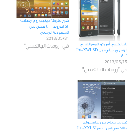
شرح طريقة تركيب روم Galaxy
S2 اندرويد 4.1.2 جيلي بين
السعودية الرسمي
2013/05/31
للجالكسي أس تو الروم العربي
في "رومات الجالكسي"
الرسمي جيلي بين I9100XWLSD
4.1.2
2013/05/15
في "رومات الجالكسي"
تحديث جيلي بين سامسونج
جالاكسي اس 2 روم I9100XXLSJ