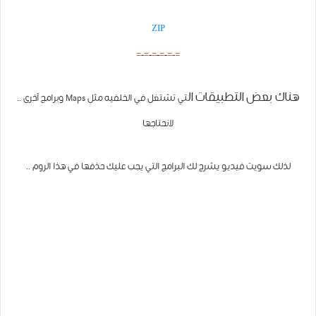
ZIP
=-=-=-=-=-=
هناك بعض التطبيقات ال
تي تشتغل في الخل
فيه مثل Maps و
برامج آخرى ..
لانح
تاج
ها
لذ
لك سويت فيديو يشرح لك البرامج التي يجب عليك حذفها في هذا الروم ..