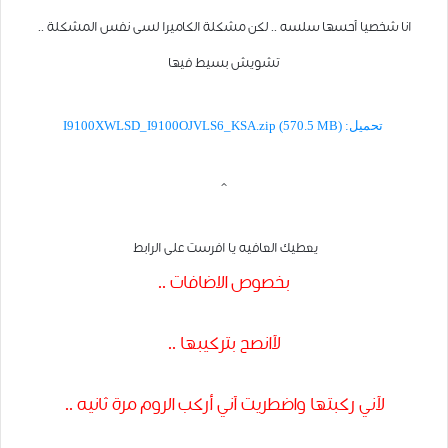
انا شخصيا آحسها سلس
ه .. لكن مشكلة
الكاميرا لسى نفس المشكلة ..
تشويش بسيط فيها
تحميل: I9100XWLSD_I9100OJVLS6_KSA.zip (570.5 MB)
^
يعطيك العافيه يا افرست على الرابط
بخصوص الاضافات ..
لآ
انصح بتركيبها ..
لآني ركبتها وا
ضطريت آني
أركب الروم م
رة ثانيه ..