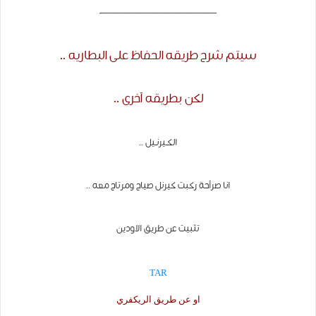
—————————-
سيتم شرح طريقه الحفاظ
على البطاريه ..
لكن بطريقه آخرى ..
الكــيرنــيل ..
انا ص
ر
آحة ركبت كيرنل صياح ومرتاح م
عه ..
تثبيت عن طريق
الاودين
TAR
او عن طريق الريكفري