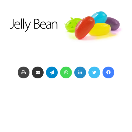
فيسبوك
تويتر
لينكدإن
واتساب
تيلقرام
مشاركة عبر البريد
طباعة