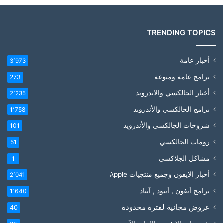
TRENDING TOPICS
أخبار عامة
3٬973
برامج عامة ومنوعة
273
أخبار الجالكسي والاندرويد
2٬235
برامج الجالكسي والأندرويد
1٬758
شروحات الجالكسي والأندرويد
101
رومات الجالكسي
51
مشاكل الجلاكسي
1
أخبار الايفون وجميع منتجيات Apple
2٬041
برامج آيفون , آيبود , آيباد
1٬640
عروض مجانية لفترة محدودة
40