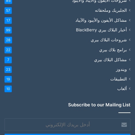
شروحات الايفون والايباد والآيبود
85
الجلبريك وملحقاته
57
مشاكل الأيفون والأيبود والآيباد
17
أخبار البلاك بيري BlackBerry
99
شروحات البلاك بيري
28
برامج بلاك بيري
22
مشاكل البلاك بيري
7
ويندوز
23
التطبيقات
19
ألعاب
10
Subscribe to our Mailing List
أدخل
بريدك
الإلكتروني