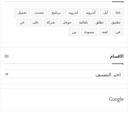
ios
آبل
أندرويد
اندرويد
برنامج
تحديث
تحميل
تطبيق
تطلق
تلقائية
جوجل
شركة
على
عن
في
لعبة
مسودة
من
الاقسام
الاقسام
Google