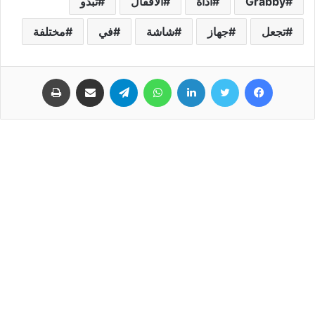
Grabby
اداة
الاقفال
تبدو
تجعل
جهاز
شاشة
في
مختلفة
فيسبوك
تويتر
لينكدإن
واتساب
تيلقرام
مشاركة عبر البريد
طباعة