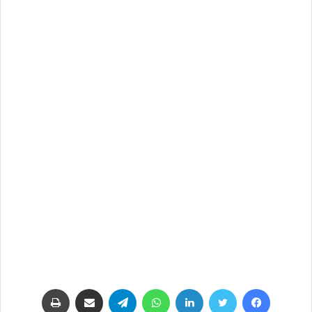
فيسبوك
تويتر
لينكدإن
واتساب
تيلقرام
مشاركة عبر البريد
طباعة