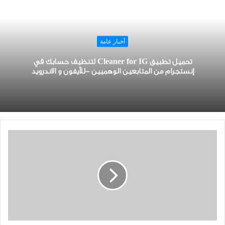
أخبار عامة
تحميل ﺗﻄﺒﻴﻖ Cleaner for IG لتنظيف حسابك في
إنستجرام من المتابعين الوهميين -للآيفون و الاندرويد