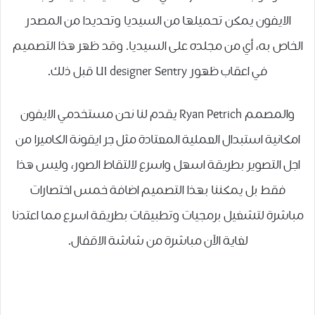
الايفون يمكن تحميلها من السيديا وتحديدا من المصدر
الخاص به، أي من مجلده على السيديا. وقد ظهر هذا التصميم
في اعقاب ظهور UI designer Sentry قبل ذلك.
والمصمم Ryan Petrich يقدم لنا نحن مستخدمي الايفون
امكانية استبدال العملية المعتادة مثل جر ايقونة الكاميرا من
اجل التصوير بطريقة اسهل واسرع لالتقاط الصور، وليس هذا
فقط بل يمكننا بهذا التصميم اضافة خمس اختصارات
مباشرة لتشغيل برمجيات وتطبيقات بطريقة اسرع مما اعتدنا
لغاية الآن مباشرة من شاشة الاقفال.