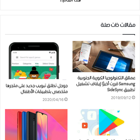
هذا العام!!
مقالات ذات صلة
عملاق التكنولوجيا الكورية الجنوبية
Samsung قررت أخيرًا إيقاف تشغيل
ﺟﻮﺟﻞ تطلق تبويب جديد على متجرها
تطبيق SideSync
ﻣﺘﺨﺼﺺ ﺑﺘﻄﺒﻴﻘﺎﺕ ﺍﻷﻃﻔﺎﻝ
2019/09/12
2020/04/16