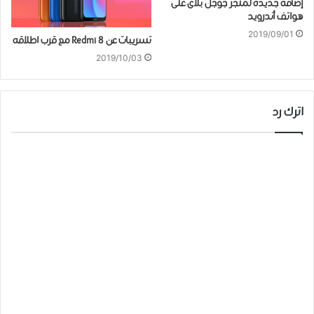
إضافة ﺟﺪﻳﺪة ﻟﻤﺘﺠﺮ ﺟﻮﺟﻞ ﺑﻼﻯ ﻋﻠﻰ
ﻫﻮﺍﺗﻒ ﺃﻧﺪﺭﻭﻳﺪ
2019/09/01
تسريبات عن Redmi 8 مع قرب اطلاقه
2019/10/03
اترك رد