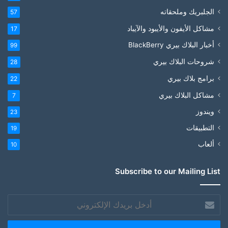
الجلبريك وملحقاته
57
مشاكل الأيفون والأيبود والآيباد
17
أخبار البلاك بيري BlackBerry
99
شروحات البلاك بيري
28
برامج بلاك بيري
22
مشاكل البلاك بيري
7
ويندوز
23
التطبيقات
19
ألعاب
10
Subscribe to our Mailing List
أدخل
بريدك
الإلكتروني