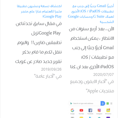
أخيرًا Gmail جنبًا إلى جنب مع
اكتشاف تسعة وعشرون تطبيقا
تطبيقات iOS / iPadOS الأخرى
مثيرا للاهتمام ضارا على متجر
لعملاء G Suite وحسابات Google
Google Play!
الشخصية
في مقال سابق تحدثناعن
الآن ، بعد أربع سنوات من
Google Playتزيل
الانتظار ، يمكن استخدام
تطبيقين ضارين!! واليوم
Gmail أخيرًا جنبًا إلى جنب
ننقل لكم ما قام بذكر
مع تطبيقات iOS /
تقرير جديد صادر عن كويك
iPadOS الأخرى بعد ان كنا
2019/09/26
هيل سيكيوريتي لابز يوم
2020/07/07
تتخيل أن ابل ستسرع في
في "أخبار عامة"
الخميس أنه قد تم
في "أخبار الايفون وجميع
تنفيذ هذا الخيار في
اكتشاف تسعة وعشرون
منتجيات Apple"
تطبيقاتها - ولكن لم يكن
تطبيقا ضارا على متجر
هذا هو الحال مع
Google Play حيث بلغ عدد
Googleكما نعلم ان في