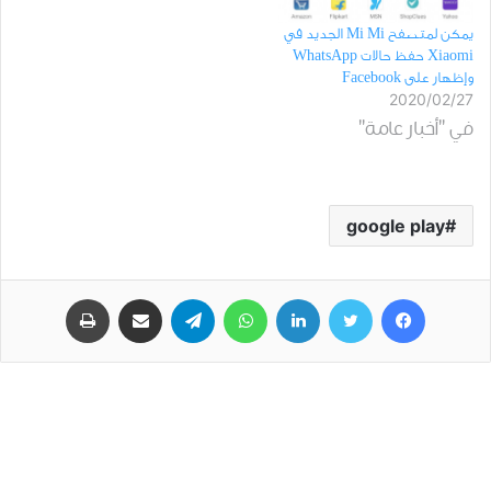
التنزيل الجماعي أكثر من
عام 2015 ، قدمت…
يمكن لمتصفح Mi Mi الجديد في
10 ملايين. تمت إزالة
Xiaomi حفظ حالات WhatsApp
وإظهار على Facebook
التطبيقات بواسطة
2020/02/27
Google…
في "أخبار عامة"
google play
فيسبوك
تويتر
لينكدإن
واتساب
تيلقرام
مشاركة عبر البريد
طباعة