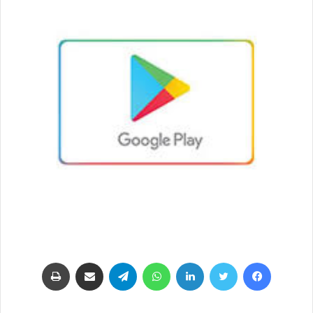
فيسبوك
تويتر
لينكدإن
واتساب
تيلقرام
مشاركة عبر البريد
طباعة