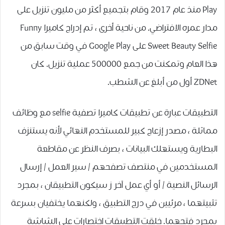
Play منذ عام 2017 وقام بتجميع أكثر من مليون تنزيل على
مدار عمره الافتراضي. من ناحية أخرى ، تم إدراج كاميرا Funny
Sweet Beauty Selfie على Google Play في وقت سابق من
هذا العام وتمكنت من جمع 500000 عملية تنزيل. كان
ZDNet أول من أبلغ عن الشطب.
التطبيقات عبارة عن تطبيقات كاميرا تصفية selfie مع وظائف
مماثلة ، مصدر إزعاج كبير للمستخدم النهائي لأنه يستنزف
البطارية ويستهلك البيانات ، بصرف النظر عن مقاطعة
المستخدمين في منتصف تصفحهم / سير العمل / إرسال
الرسائل النصية / أو أي عمل آخر ز سيكون التطبيقان ، بمجرد
تثبيتهما ، مرئيين في درج التطبيق ، ولكنهما يختفيان بسرعة
بمجرد فتحهما. خلقت التطبيقات اختصارات على الشاشة