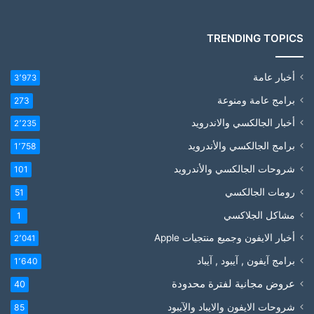
TRENDING TOPICS
أخبار عامة
3٬973
برامج عامة ومنوعة
273
أخبار الجالكسي والاندرويد
2٬235
برامج الجالكسي والأندرويد
1٬758
شروحات الجالكسي والأندرويد
101
رومات الجالكسي
51
مشاكل الجلاكسي
1
أخبار الايفون وجميع منتجيات Apple
2٬041
برامج آيفون , آيبود , آيباد
1٬640
عروض مجانية لفترة محدودة
40
شروحات الايفون والايباد والآيبود
85