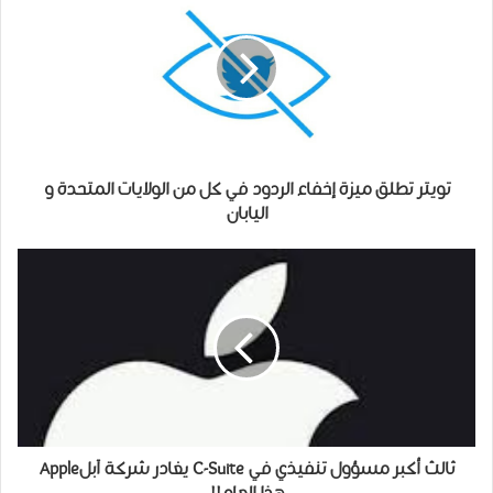
ﺗﻮﻳﺘﺮ ﺗﻄﻠﻖ ﻣﻴﺰﺓ ﺇﺧﻔﺎﺀ ﺍﻟﺮﺩﻭﺩ ﻓﻲ كل من ﺍﻟﻮﻻﻳﺎﺕ ﺍﻟﻤﺘﺤﺪﺓ و
ﺍﻟﻴﺎﺑﺎﻥ
ثالث أكبر مسؤول تنفيذي في C-Suite يغادر شركة آبلApple