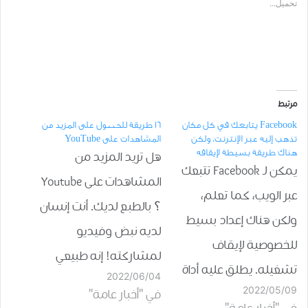
تحميل...
مرتبط
Facebook يتابعك في كل مكان
16 طريقة للحصول على المزيد من
تذهب إليه عبر الإنترنت، ولكن
المشاهدات على YouTube
هناك طريقة بسيطة لإيقافه
هل تريد المزيد من
يمكن لـ Facebook تتبعك
المشاهدات على Youtube
عبر الويب، كما تعلم،
؟ بالطبع لديك. أنت إنسان
ولكن هناك إعداد بسيط
لديه نبض وفيديو
للخصوصية لإيقاف
لمشاركته! إنه طبيعي
تشغيله. يطلق عليه أداة
2022/06/04
فقط. يوتيوب هو ثاني أكثر
2022/05/09
نشاط Off-Facebook وهو
في "أخبار عامة"
مواقع الويب زيارة في