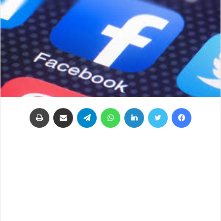
فيسبوك
تويتر
لينكدإن
واتساب
تيلقرام
مشاركة عبر البريد
طباعة