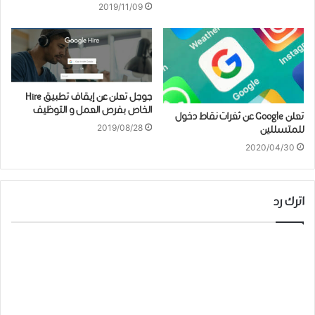
2019/11/09
ﺟﻮﺟﻞ ﺗﻌﻠﻦ عن إيقاف تطبيق Hire
الخاص بفرص العمل و التوظيف
تعلن Google عن ثغرات نقاط دخول
2019/08/28
للمتسللين
2020/04/30
اترك رد