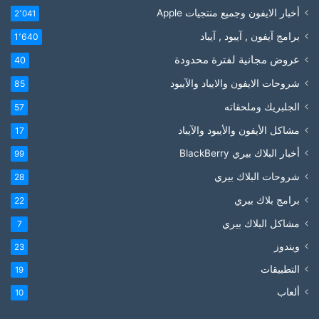
أخبار الايفون وجميع منتجيات Apple
2٬041
برامج آيفون , آيبود , آيباد
1٬640
عروض مجانية لفترة محدودة
40
شروحات الايفون والايباد والآيبود
85
الجلبريك وملحقاته
57
مشاكل الأيفون والأيبود والآيباد
17
أخبار البلاك بيري BlackBerry
99
شروحات البلاك بيري
28
برامج بلاك بيري
22
مشاكل البلاك بيري
7
ويندوز
23
التطبيقات
19
ألعاب
10