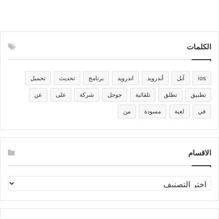
الكلمات
ios
آبل
أندرويد
اندرويد
برنامج
تحديث
تحميل
تطبيق
تطلق
تلقائية
جوجل
شركة
على
عن
في
لعبة
مسودة
من
الاقسام
الاقسام