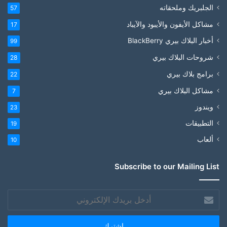
الجلبريك وملحقاته
57
مشاكل الأيفون والأيبود والآيباد
17
أخبار البلاك بيري BlackBerry
99
شروحات البلاك بيري
28
برامج بلاك بيري
22
مشاكل البلاك بيري
7
ويندوز
23
التطبيقات
19
ألعاب
10
Subscribe to our Mailing List
أدخل
بريدك
الإلكتروني