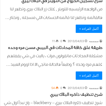
شرح تسجيل الخروج من التويتر في البلاك بيري
من الواجهه الرئيسيه للتويتر , كلك زر البلاك بيري وتظهر لنا
هالقائمه وتظهر لنا قائمه الحسابات اللي مسجله , ونختار…
أكمل القراءة »
سمسمه
2013/04/03
0
11
طريقة غلق كافة المحادثات في البيبي مسن مره وحده
مشكلة المحادثات ماتقولون مرات ، ياليت في شي يقفلهم
كلهم مره وحده ؟ وطبعاً هالحالة ماتجي الا اذا اووم العبيد…
أكمل القراءة »
سمسمه
2013/04/03
0
54
شرح تنظيف ذاكره البلاك بيري
شرح تنظيف ذاكره البلاك بيري – blackberry – راح نبدأ اول شي