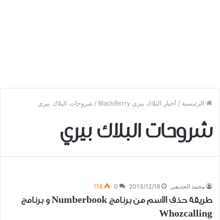
الرئيسية
/
أخبار البلاك بيري BlackBerry
/
شروحات البلاك بيري
شروحات البلاك بيري
محمد الحذيفي
2013/12/18
0
118
طريقة حذف الاسم من برنامج Numberbook و برنامج
Whozcalling