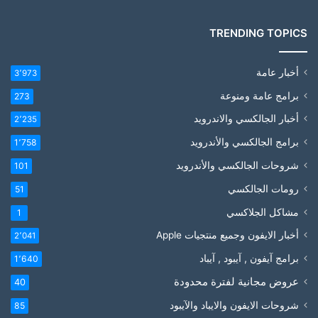
TRENDING TOPICS
أخبار عامة
3٬973
برامج عامة ومنوعة
273
أخبار الجالكسي والاندرويد
2٬235
برامج الجالكسي والأندرويد
1٬758
شروحات الجالكسي والأندرويد
101
رومات الجالكسي
51
مشاكل الجلاكسي
1
أخبار الايفون وجميع منتجيات Apple
2٬041
برامج آيفون , آيبود , آيباد
1٬640
عروض مجانية لفترة محدودة
40
شروحات الايفون والايباد والآيبود
85