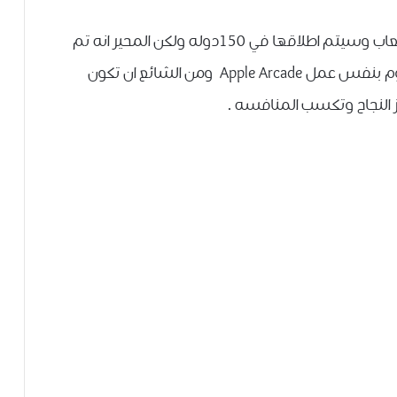
Apple Arcade خدمه مثل جوجل ستاديا خاصه بالالعاب وسيتم اطلاقها في 150دوله ولكن المحير انه تم
الاعلان الان عن google play pass الخدمه التي تقوم بنفس عمل Apple Arcade ومن الشائع ان تكون
النجاح وتكسب المنافسه .