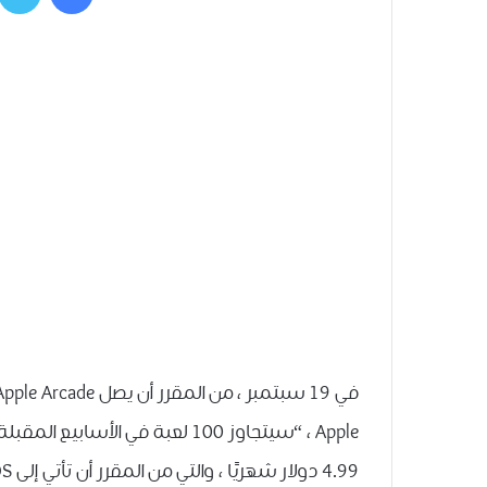
Apple ، “سيتجاوز 100 لعبة في ال
4.99 دولار شهريًا ، والتي من المقرر أن تأتي إلى iPadOS و tvOS لاحقًا ، تتميز بأجرة غير رسمية