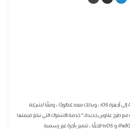
في 19 سبتمبر ، من المقرر أن يصل Apple Arcade إلى أجهزة iOS ، وبذلك معه كتالوجًا ، وفقًا لشركة
أسابيع المقبلة مع طرح عناوين جديدة.” خدمة الاشتراك التي تبلغ قيمتها