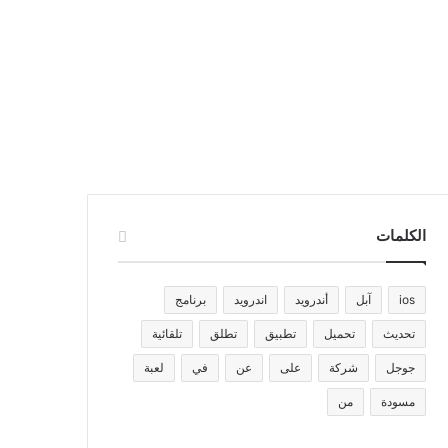
الكلمات
ios
آبل
أندرويد
اندرويد
برنامج
تحديث
تحميل
تطبيق
تطلق
تلقائية
جوجل
شركة
على
عن
في
لعبة
مسودة
من