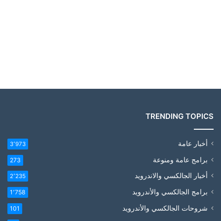
TRENDING TOPICS
أخبار عامة
3٬973
برامج عامة ومنوعة
273
أخبار الجالكسي والاندرويد
2٬235
برامج الجالكسي والأندرويد
1٬758
شروحات الجالكسي والأندرويد
101