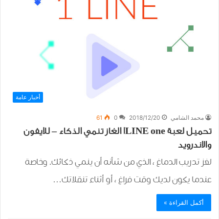
أخبار عامة
محمد الشامي
2018/12/20
0
61
تحميل لعبة 1LINE one الغاز تنمي الذكاء – للايفون
والاندرويد
لغز تدريب الدماغ ، الذي من شأنه أن ينمي ذكائك. وخاصة
عندما يكون لديك وقت فراغ ، أو أثناء تنقلاتك…
أكمل القراءة »