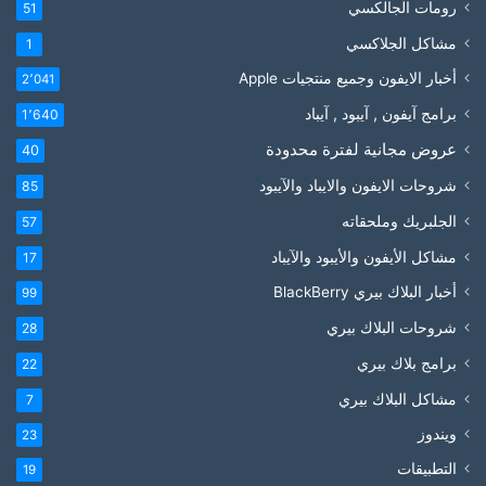
رومات الجالكسي
51
مشاكل الجلاكسي
1
أخبار الايفون وجميع منتجيات Apple
2٬041
برامج آيفون , آيبود , آيباد
1٬640
عروض مجانية لفترة محدودة
40
شروحات الايفون والايباد والآيبود
85
الجلبريك وملحقاته
57
مشاكل الأيفون والأيبود والآيباد
17
أخبار البلاك بيري BlackBerry
99
شروحات البلاك بيري
28
برامج بلاك بيري
22
مشاكل البلاك بيري
7
ويندوز
23
التطبيقات
19