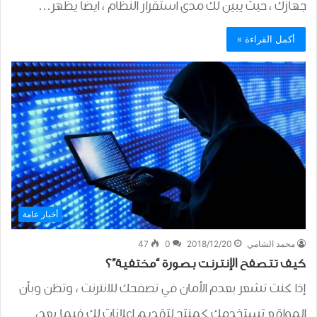
جهازك ، حيث يبين لك مدى استقرار النظام ، ايضاً يظهر…
أكمل القراءة »
أخبار عامة
محمد الشامي
2018/12/20
0
47
كيف تتصفح الإنترنت بصورة “مختفية”؟
إذا كنت تشعر بعدم الأمان في تصفحك للانترنت ، وتظن وبأن
المواقع تستخدمك كمنتج لتقديم إعلانات لك فيما بعد،