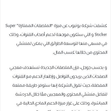
كشفت شركة يوتيوب عن ميزة “ﺍﻟﻤﻠﺼﻘﺎﺕ ﺍﻟﻤﻤﺘﺎﺯﺓ” Super
Sticker و التي ستكون موجهة لدعم ﺃﺻﺤﺎﺏ ﺍﻟﻘﻨﻮﺍﺕ، ﻭﺫﻟﻚ
ﻓﻲ ﻣﺴﻌﻰ ﻣﻨﻬﺎ ﻟﺘﻮﺳﻌﺔ ﺍﻟﻄﺮﺍﺋﻖ ﺍﻟﺘﻲ ﻳﻤﻜﻦ ﻟﻤﻨﺸﺌﻲ
ﺍﻟﻤﺤﺘﻮﻯ ﻣﻦ ﺧﻼﻟﻬﺎ ﻛﺴﺐ ﺍﻟﻤﺎﻝ.
و بحسب جوجل، فإن الملصقات الجديدة ﺗﺴﺘﻬﺪﻑ ﻣﻌﺠﺒﻲ
ﺍﻟﺼﻔﺤﺎﺕ ﺍﻟﺬﻳﻦ ﻳﺮﻳﺪﻭﻥ ﺍﻟﺘﻮﺍﺻﻞ ﻭﺇﻇﻬﺎﺭ ﺍﻟﺪﻋﻢ ﻣﻊ ﺍﻟﻘﻨﻮﺍﺕ
ﺍﻟﻤﻔﻀﻠﺔ، حيث ﺗﻘﻮﻝ ﺍﻟﺸﺮﻛﺔ ﺇﻧﻬﺎ ستوفر ﻃﺮﻳﻘﺔ ﻣﻤﺘﻌﺔ
ﻟﺘﻔﺎﻋﻞ ﻣﻨﺸﺌﻲ ﺍﻟﻤﺤﺘﻮﻯ ﻭﺍﻟﻤﻌﺠﺒﻴﻦ ﻣﻌًﺎ ﺧﻼﻝ ﺍﻟﺪﺭﺩﺷﺔ
ﺍﻟﻤﺒﺎﺷﺮﺓ، ﻭﺫﻟﻚ ﻋﻠﻰ ﻏﺮﺍﺭ ﻣﻴﺰﺓ ﺍﻟﺪﻋﻢ ﺍﻟﻤﺎﺩﻱ ﺍﻟﺤﺎﻟﻴﺔ ﻓﻲ