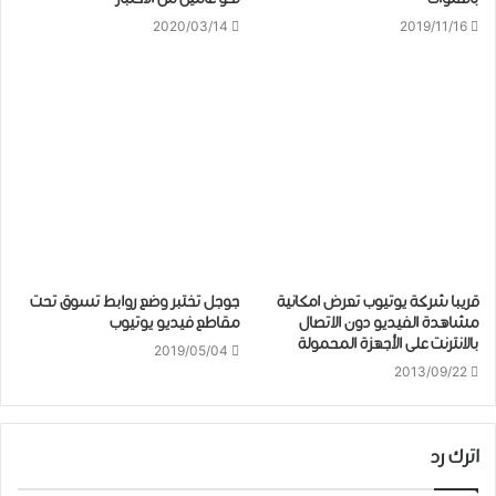
2020/03/14
2019/11/16
قريبا شركة يوتيوب تعرض امكانية
ﺟﻮﺟﻞ ﺗﺨﺘﺒﺮ ﻭﺿﻊ ﺭﻭﺍﺑﻂ ﺗﺴﻮﻕ ﺗﺤﺖ
مشاهدة الفيديو دون الاتصال
ﻣﻘﺎﻃﻊ ﻓﻴﺪﻳﻮ ﻳﻮﺗﻴﻮﺏ
بالانترنت على الأجهزة المحمولة
2019/05/04
2013/09/22
اترك رد