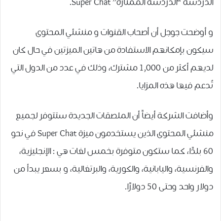
ﺍﻟﺪﺭﺩﺷﺔ “ﺍﻟﺪﺭﺩﺷﺔ ﺍﻟﻤﻤﺘﺎﺯﺓ” Super Chat.
و أوضحت جوجل أن أصحاب القنوات و منشئي المحتوى
سيكون بإمكانهم ﺍﻻﺳﺘﻔﺎﺩﺓ ﻣﻦ ﻫﺎﺗﻴﻦ ﺍﻟﻤﻴﺰﺗﻴﻦ في حال كان
لديهم ﺃﻛﺜﺮ ﻣﻦ 1,000 ﻣﺸﺘﺮﻙ، ﻭﺫﻟﻚ ﻓﻲ ﻋﺪﺩ ﻣﻦ ﺍﻟﺪﻭﻝ ﺍﻟﺘﻲ
ﺗُﺪﻋﻢ ﻓﻴﻬﺎ ﻫﺬﻩ ﺍﻟﻤﺰﺍﻳﺎ.
ﻭﺃﺿﺎﻓﺖ ﺍﻟﺸﺮﻛﺔ أيضاً ﺃﻥ ﺍﻟﻤﻠﺼﻘﺎﺕ ﺍﻟﺠﺪﻳﺪﺓ ستتوفر لجميع
منشئي المحتوى ﺍﻟﺬﻳﻦ ﻳﺴﺘﺨﺪﻣﻮﻥ ﻣﻴﺰﺓ Super Chat ﻓﻲ ﻧﺤﻮ
60 ﺑﻠﺪًﺍ، كما ستكون متوفرة بخمس لغات هي : ﺍﻹﻧﺠﻠﻴﺰﻳﺔ،
ﻭﺍﻟﻔﺮﻧﺴﻴﺔ، ﻭﺍﻟﻴﺎﺑﺎﻧﻴﺔ، ﻭﺍﻟﻜﻮﺭﻳﺔ، ﻭﺍﻟﺒﺮﺗﻐﺎﻟﻴﺔ، و بسعر يبدأ من
دولار واحد ﻭﺣﺘﻰ 50 ﺩﻭﻻﺭًﺍ.