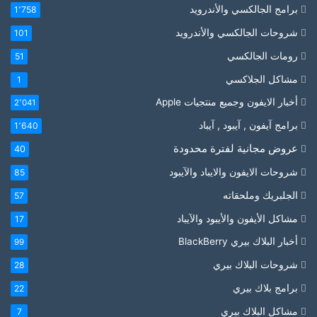
برامج الجالكسي والأندرويد
1٬758
شروحات الجالكسي والأندرويد
101
رومات الجالكسي
51
مشاكل الجلاكسي
1
أخبار الايفون وجميع منتجيات Apple
2٬041
برامج آيفون , آيبود , آيباد
1٬640
عروض مجانية لفترة محدودة
40
شروحات الايفون والايباد والآيبود
85
الجلبريك وملحقاته
57
مشاكل الأيفون والأيبود والآيباد
17
أخبار البلاك بيري BlackBerry
99
شروحات البلاك بيري
28
برامج بلاك بيري
22
مشاكل البلاك بيري
7