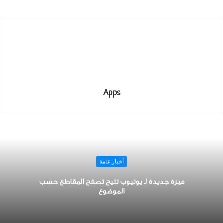
Apps
أخبار عامة
ميزة جديدة لـ ﻳﻮﺗﻴﻮﺏ تتيح ﺗﺼﻔﺢ ﺍﻟﻤﻘﺎﻃﻊ ﺣﺴﺐ
ﺍﻟﻤﻮﺿﻮﻉ