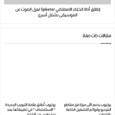
إطلاق أداة ﺍﻟﺬﻛﺎﺀ ﺍﻻﺻﻄﻨﺎﻋﻲ Spleeter ﻟﻌﺰﻝ الصوت ﻋﻦ
ﺍﻟﻤﻮسيقى بشكل أسرع
مقالات ذات صلة
يوتيوب ﻳﺪﻋﻢ الآن ﻣﻴﺰﺓ ﻓﺮﺯ ﻣﻘﺎﻃﻊ
ﻳﻮﺗﻴﻮﺏ ﺗُﻄﻠﻖ ﻋﻼﻣﺔ ﺍﻟﺘﺒﻮﻳﺐ ﺍﻟﺠﺪﻳﺪة
ﺍﻟﻔﻴﺪﻳﻮ ﻭﻗﻮﺍﺋﻢ ﺍﻟﺘﺸﻐﻴﻞ ﺍﻟﺨﺎﺻﺔ
“ ﺍﻻﺳﺘﻜﺸﺎﻑ ” ﻓﻲ ﺗﻄﺒﻴﻘﺎﺗﻬﺎ ﺑﻌﺪ
ﺑﺎﻟﻘﻨﻮﺍﺕ
نحو ﻋﺎﻣﻴﻦ ﻣﻦ ﺍﻻﺧﺘﺒﺎﺭ