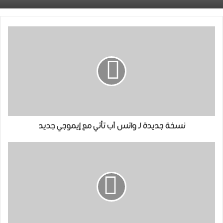
نسخة ﺟﺪﻳﺪة ﻟـ وﺍﺗﺲ ﺁﺏ تأتي مع ﺇﻳﻤﻮجي ﺟﺪﻳﺪ