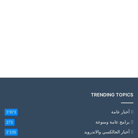
TRENDING TOPICS
أخبار عامة
3٬973
برامج عامة ومنوعة
273
أخبار الجالكسي والاندرويد
2٬235