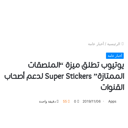
الرئيسية
/
أخبار عامة
أخبار عامة
ﻳﻮﺗﻴﻮﺏ ﺗﻄﻠﻖ ميزة “الملصقات
الممتازة” Super Stickers ﻟﺪﻋﻢ ﺃﺻﺤﺎﺏ
ﺍﻟﻘﻨﻮﺍﺕ
Apps
2019/11/06
0
55
دقيقة واحدة