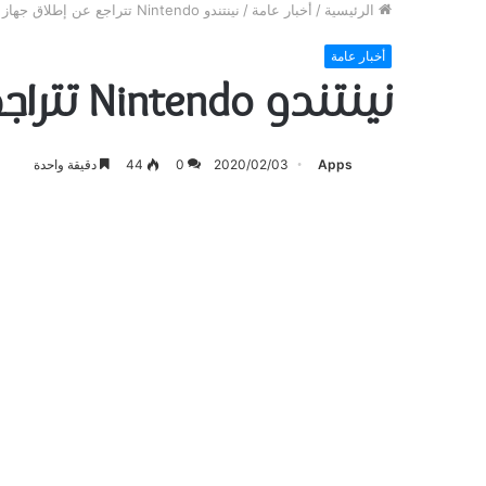
الرئيسية
/
أخبار عامة
/
ﻧﻴﻨﺘﻨﺪﻭ Nintendo ﺗﺘﺮﺍﺟﻊ ﻋﻦ ﺇﻃﻼﻕ ﺟﻬﺎﺯ Switch Pro ﻫﺬﺍ ﺍﻟﻌﺎﻡ
أخبار عامة
ﻧﻴﻨﺘﻨﺪﻭ Nintendo ﺗﺘﺮﺍﺟﻊ ﻋﻦ ﺇﻃﻼﻕ ﺟﻬﺎﺯ Switch Pro ﻫﺬﺍ ﺍﻟﻌﺎﻡ
Apps
2020/02/03
0
44
دقيقة واحدة