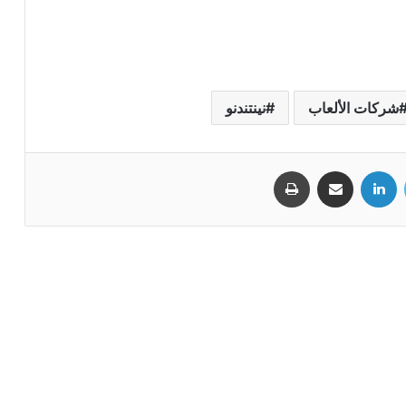
شركات الألعاب
ﻧﻴﻨﺘﻨﺪﻧﻮ
تويتر
لينكدإن
مشاركة عبر البريد
طباعة