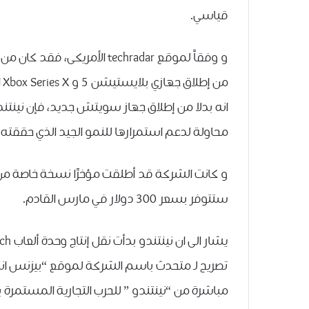
ﻗﻴﺎﺳﻲ.
و وفقاً لموقع techradar ﺍﻷﻣﺮ
ﻣ
انه ﺑﺪﻻ ﻣﻦ ﺇﻃﻼﻕ ﺟﻬﺎﺯ ﺳﻮﻳﺘﺶ ﺟﺪﻳﺪ، ﻓﺈﻥ ﻧﻴﻨﺘﻨﺪﻭ
ﻣﺤﺎﻭﻟﺔ ﻟﺪﻋﻢ ﺍﺳﺘﻤﺮﺍﺭﻫﺎ ﻟﻠﻨﻤﻮ ﺍﻟﺠﻴﺪ ﺍﻟﺬﻱ ﺣﻘﻘﺘﻪ 
ستتوفر بسعر 300 دولار في مارس القادم.
تصريح لـ متحدث ﺑﺎﺳﻢ ﺍﻟﺸﺮﻛﺔ ﻟﻤﻮﻗﻊ “ﺑﻴﺰﻧﺲ ﺍﻧﺴﺎ
ﻣﺒﺎﺷﺮﺓ ﻣﻦ “ﻧﻴﻨﺘﻨﺪﻭ ” ﻟﻠﺤﺮﺏ ﺍﻟﺘﺠﺎﺭﻳﺔ ﺍﻟﻤﺴﺘﻤﺮﺓ ﺑ