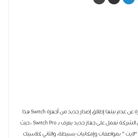
كشفت نينتيندو Nintendo شركة الألعاب الشهيرة عن عدم نيتها ﺇﻃﻼﻕ ﺇﺻﺪﺍﺭ ﺟﺪﻳﺪ ﻣﻦ ﺃﺟﻬﺰﺓ Switch ﻫﺬﺍ
ﺍﻟﻌﺎﻡ، وكانت بعض التقارير الاخبار قد تحدثت عن ان الشركة ﺗﻌﻤﻞ ﻋﻠﻰ ﺟﻬﺎﺯ ﺟﺪﻳﺪ ﻳﻌﺮﻑ ﺑـ Switch Pro ، ﺣﻴﺚ
 “ﻻﻳﺖ ” ﺑﻤﻮﺍﺻﻔﺎﺕ ﻭﺇﻣﻜﺎﻧﻴﺎﺕ ﺑﺴﻴﻄﺔ، ﻭﺍﻟﺜﺎﻧﻲ ﻛﻼﺳﻴﻚ