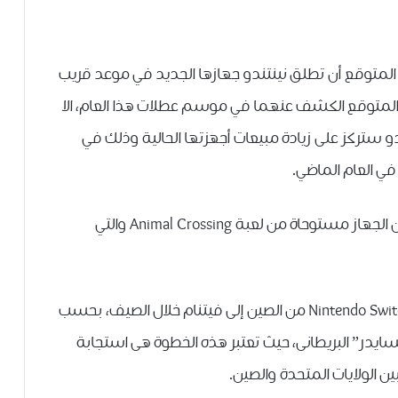
ﻳﻜﻰ، فقد كان ﻣﻦ ﺍﻟﻤﺘﻮﻗﻊ ﺃﻥ ﺗﻄﻠﻖ ﻧﻴﻨﺘﻨﺪﻭ ﺟﻬﺎﺯﻫﺎ ﺍﻟﺠﺪﻳﺪ ﻓﻲ ﻣﻮﻋﺪ ﻗﺮﻳﺐ
ﻦ ﺇﻃﻼﻕ ﺟﻬﺎﺯﻱ ﺑﻼﻳﺴﺘﻴﺸﻦ 5 ﻭ Xbox Series X ﺍﻟﻤﺘﻮﻗﻊ ﺍﻟﻜﺸﻒ ﻋﻨﻬﻤﺎ ﻓﻲ ﻣﻮﺳﻢ ﻋﻄﻼﺕ ﻫﺬﺍ ﺍﻟﻌﺎﻡ، الا
 ﺳﺘﺮﻛﺰ ﻋﻠﻰ ﺯﻳﺎﺩﺓ ﻣﺒﻴﻌﺎﺕ ﺃﺟﻬﺰﺗﻬﺎ ﺍﻟﺤﺎﻟﻴﺔ ﻭﺫﻟﻚ ﻓﻲ
ﻓﻲ ﺍﻟﻌﺎﻡ ﺍﻟﻤﺎﺿﻲ.
و كانت ﺍﻟﺸﺮﻛﺔ قد أطلقت ﻣﺆﺧﺮًﺍ ﻧﺴﺨﺔ ﺧﺎﺻﺔ ﻣﻦ ﺍﻟﺠﻬﺎﺯ ﻣﺴﺘﻮﺣﺎﺓ ﻣﻦ ﻟﻌﺒﺔ Animal Crossing والتي
يشار الى ان ﻧﻴﻨﺘﻨﺪﻭ بدأت ﻧﻘﻞ ﺇﻧﺘﺎﺝ ﻭﺣﺪﺓ ﺃﻟﻌﺎﺏ Nintendo Switch ﻣﻦ ﺍﻟﺼﻴﻦ ﺇﻟﻰ ﻓﻴﺘﻨﺎﻡ خلال ﺍﻟﺼﻴﻒ، بحسب
ﻳﺪﺭ” ﺍﻟﺒﺮﻳﻄﺎﻧﻰ، حيث تعتبر ﻫﺬﻩ ﺍﻟﺨﻄﻮﺓ ﻫﻰ ﺍﺳﺘﺠﺎﺑﺔ
ﻴﻦ ﺍﻟﻮﻻﻳﺎﺕ ﺍﻟﻤﺘﺤﺪﺓ ﻭﺍﻟﺼﻴﻦ.