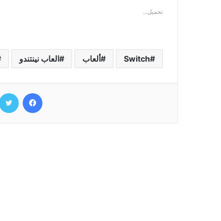
تحميل...
Switch
ألعاب
ﺍﻟﻌﺎﺏ ﻧﻴﻨﺘﻨﺪﻭ
فيسبوك