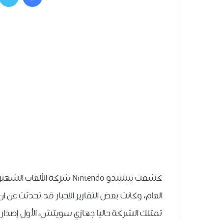
ﺗﻤﺘﻠﻚ ﺍﻟﺸﺮﻛﺔ ﺣﺎﻟﻴﺎ ﺟﻬﺎﺯﻱ ﺳﻮﻳﺘﺶ، ﺍﻷﻭﻝ ﺇﺻﺪﺍﺭ