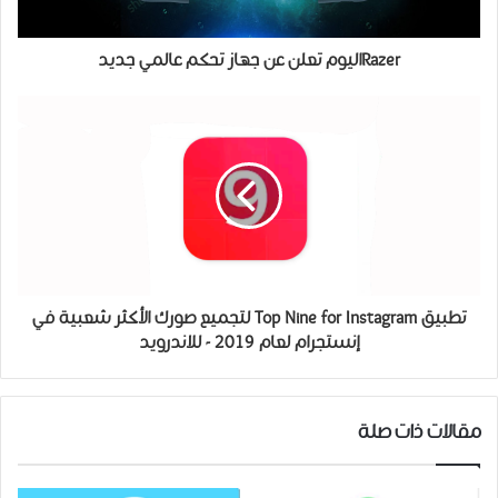
Razerاليوم تعلن عن جهاز تحكم عالمي جديد
ﺗﻄﺒﻴﻖ Top Nine for Instagram لتجميع صورك ﺍﻷﻛﺜﺮ ﺷﻌﺒﻴﺔ ﻓﻲ
ﺇﻧﺴﺘﺠﺮﺍﻡ ﻟﻌﺎﻡ 2019 - للاندرويد
مقالات ذات صلة