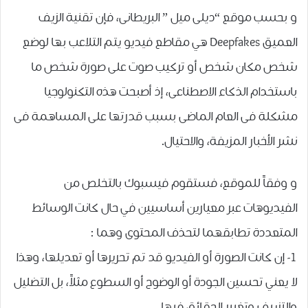
و بحسب موقع “ﺩﻳﻠﻰ ﻣﻴﻞ ” ﺍﻟﺒﺮﻳﻄﺎﻧﻰ، فإن تقنية الزيف
العميق Deepfakes هي ﻣﻘﺎﻃﻊ ﻓﻴﺪﻳﻮ ﻳﺘﻢ ﺍﻟﺘﻼﻋﺐ ﺑﻬﺎ ﻟﻮﺿﻊ
ﺷﺨﺺ ﻣﻜﺎﻥ ﺷﺨﺺ ﺃﻭ ﺗﺮﻛﻴﺐ ﺻﻮﺕ ﻋﻠﻰ ﺻﻮﺭﺓ ﺷﺨﺺ ﻣﺎ
ﺑﺎﺳﺘﺨﺪﺍﻡ ﺍﻟﺬﻛﺎﺀ ﺍﻻﺻﻄﻨﺎﻋﻰ، ﺇﺫ ﺃﺻﺒﺤﺖ ﻫﺬﻩ ﺍﻟﺘﻜﻨﻮﻟﻮﺟﻴﺎ
ﻣﺸﻜﻠﺔ ﻓﻰ ﺍﻟﻌﺎﻡ ﺍﻟﻤﺎﺿﻰ ﺑﺴﺒﺐ ﻗﺪﺭﺗﻬﺎ ﻋﻠﻰ ﺍﻟﻤﺴﺎﻫﻤﺔ ﻓﻰ
ﻧﺸﺮ ﺍﻷﺧﺒﺎﺭ ﺍﻟﻤﺰﻳﻔﺔ، ﻭﺍﻻﺣﺘﻴﺎﻝ.
و وفقاً للموقع، فستقوم فيسبوك بالتخلص من
ﺍﻟﻔﻴﺪﻳﻮﻫﺎﺕ عبر ﻣﻌﻴﺎﺭﻳﻦ ﺃﺳﺎﺳﻴﻴﻦ ﻓﻲ ﺣﺎﻝ ﻛﺎﻧﺖ ﺍﻟﻮﺳﺎﺋﻂ
ﺍﻟﻤﺘﻌﺪﺩﺓ ﺗﻄﺎﺑﻘﻬﻤﺎ ﻟﺘﺤﺬﻑ ﺍﻟﻤﺤﺘﻮﻯ ﻭﻫﻤﺎ :
1- ﺇﻥ ﻛﺎﻧﺖ ﺍﻟﺼﻮﺭﺓ ﺃﻭ ﺍﻟﻔﻴﺪﻳﻮ ﻗﺪ ﺗﻢ ﺗﺤﺮﻳﺮﻫﺎ ﺃﻭ ﺗﻌﺪﻳﻠﻬﺎ، ﻭﻫﺬﺍ
ﻻ ﻳﻌﻨﻲ ﺗﺤﺴﻴﻦ ﺍﻟﺠﻮﺩﺓ ﺃﻭ ﺍﻟﻮﺿﻮﺡ ﺃﻭ ﺍﻟﺴﻄﻮﻉ ﻣﺜﻼً، ﺑﻞ ﺍﻟﺘﻀﻠﻴﻞ
ﻭﺍﻟﺘﺰﻳﻴﻒ ﻭﺗﻐﻴﻴﺮ ﺍﻟﺤﻘﺎﺋﻖ ﻓﻴﻬﺎ .