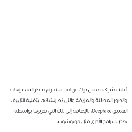
ﺃﻋﻠﻨﺖ شركة ﻓﻴﺲ ﺑﻮﻙ عن انها ستقوم ﺑﺤﻈﺮ ﺍﻟﻔﻴﺪﻳﻮﻫﺎﺕ
ﻭﺍﻟﺼﻮﺭ ﺍﻟﻤﻀﻠﻠﺔ ﻭﺍﻟﻤﺰﻳﻔﺔ والتي تم ﺇﻧﺸﺎﺋﻬﺎ ﺑﺘﻘﻨﻴﺔ ﺍﻟﺘﺰﻳﻴﻒ
ﺍﻟﻌﻤﻴﻖ Deepfake، بالإضافة إلى تلك التي تحريرها بواسطة
بعض البرامج الأخرى مثل ﻓﻮﺗﻮﺷﻮﺏ.