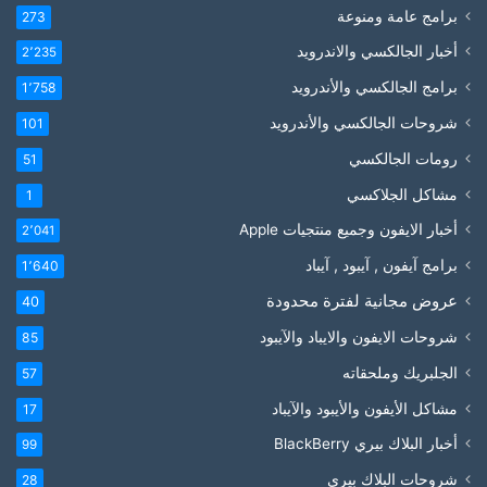
برامج عامة ومنوعة
273
أخبار الجالكسي والاندرويد
2٬235
برامج الجالكسي والأندرويد
1٬758
شروحات الجالكسي والأندرويد
101
رومات الجالكسي
51
مشاكل الجلاكسي
1
أخبار الايفون وجميع منتجيات Apple
2٬041
برامج آيفون , آيبود , آيباد
1٬640
عروض مجانية لفترة محدودة
40
شروحات الايفون والايباد والآيبود
85
الجلبريك وملحقاته
57
مشاكل الأيفون والأيبود والآيباد
17
أخبار البلاك بيري BlackBerry
99
شروحات البلاك بيري
28