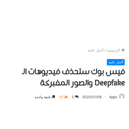
الرئيسية
/
أخبار عامة
أخبار عامة
ﻓﻴﺲ ﺑﻮﻙ ﺳﺘﺤﺬﻑ ﻓﻴﺪﻳﻮﻫﺎﺕ الـ
Deepfake ﻭﺍﻟﺼﻮﺭ ﺍﻟﻤﻔﺒﺮﻛﺔ
Apps
2020/01/08
0
62
دقيقة واحدة