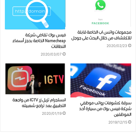
مجموعات ﻭﺍﺗﺲ ﺍﺏ ﺍﻟﺨﺎﺻﺔ ﻗﺎﺑﻠﺔ
ﻓﻴﺲ ﺑﻮﻙ ﺗﻘﺎﺿﻲ شركة
ﻟﻼﻛﺘﺸﺎﻑ من خلال البحث على جوجل
Namecheap الخاصة بحجز ﺃﺳﻤﺎﺀ
2020/02/23
ﺍﻟﻨﻄﺎﻗﺎﺕ
2020/03/07
ﺍﻧﺴﺘﺠﺮﺍﻡ ﺗﺰﻳﻞ ﺯﺭ IGTV من واجهة
ﺳﺮﻗﺔ ﻛﺸﻮﻓﺎﺕ ﺭﻭﺍﺗﺐ ﻣﻮﻇﻔﻲ
التطبيق بعد تراجع ﺷﻌﺒﻴﺘﻪ
شركة ﻓﻴﺲ ﺑﻮﻙ ﻣﻦ ﺳﻴﺎﺭﺓ ﺃﺣﺪ
2020/01/19
ﺍﻟﻤﻮﻇﻔﻴﻦ
2019/12/15