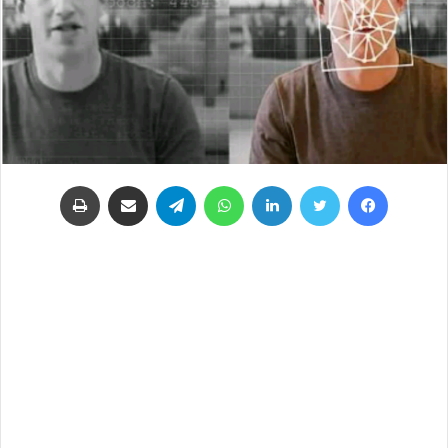
فيسبوك
تويتر
لينكدإن
واتساب
تيلقرام
مشاركة عبر البريد
طباعة