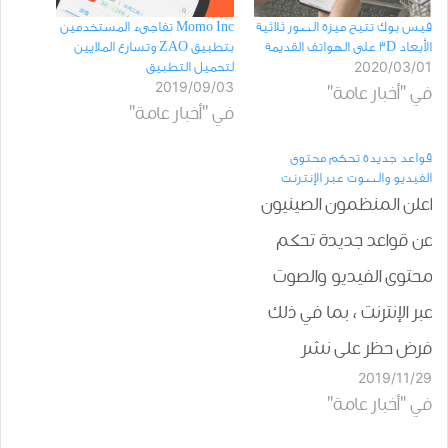
Momo Inc تفاجىء المستخدمين
ﻓﻴﺲ ﺑﻮﻙ تتيح ﻣﻴﺰﺓ ﺍﻟﺼﻮﺭ ﺛﻼﺛﻴﺔ
بتطبيق ZAO وتسارع الملايين
ﺍﻷﺑﻌﺎﺩ 3D ﻋﻠﻰ ﺍﻟﻬﻮﺍﺗﻒ ﺍﻟﻘﺪﻳﻤﺔ
2020/03/01
لتحميل التطبيق
2019/09/03
في "أخبار عامة"
في "أخبار عامة"
قواعد جديدة تحكم محتوى
الفيديو والصوت عبر الإنترنت
اعلن المنظمون الصينيون
عن قواعد جديدة تحكم
محتوى الفيديو والصوت
عبر الإنترنت ، بما في ذلك
فرض حظر على نشر
2019/11/29
وتوزيع "الأخبار المزيفة"
في "أخبار عامة"
التي تم إنشاؤها