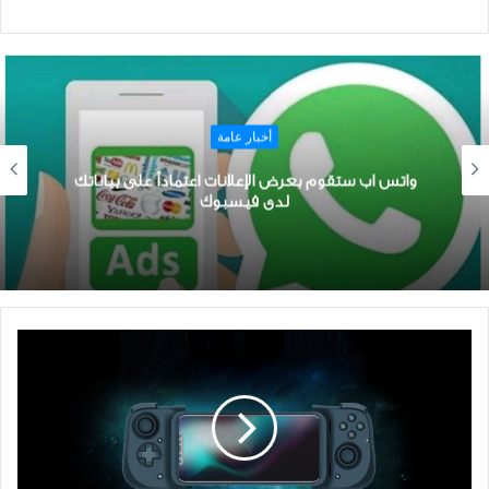
أخبار عامة
ﻭﺍﺗﺲ ﺍﺏ ستقوم بعرض الإعلانات ﺍﻋﺘﻤﺎﺩﺍً ﻋﻠﻰ بياناتك
ﻟﺪﻯ ﻓﻴﺴﺒﻮﻙ