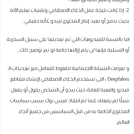
2- ﺇﺫﺍ ﻛﺎﻧﺖ ﻧﺘﻴﺠﺔ ﻋﻤﻞ ﺍﻟﺬﻛﺎﺀ ﺍﻻﺻﻄﻨﺎﻋﻲ ﻭﺗﻘﻨﻴﺎﺕ ﺗﻌﻠﻢ ﺍﻵﻟﺔ
ﺑﺤﻴﺚ ﺗﺪﻣﺞ ﺃﻭ ﺗﻌﻴﺪ ﺇﻧﺘﺎﺝ ﺍﻟﻤﺤﺘﻮﻯ ﻟﻴﺒﺪﻭ ﻛﺄﻧﻪ ﺣﻘﻴﻘﻲ .
اما بالنسبة للفيديوهات التي تم تعديلها على سبيل السخرية
ﺃﻭ ﺍﻟﺘﺴﻠﻴﺔ ﻓﺈﻧﻬﺎ ﻟﻦ ﻳﺘﻢ ﺇﺯﺍﻟﺘﻬﺎ ﺧﺎﺻﺔ ﻟﻮ ﺗﻢ ﺗﻮﺿﻴﺢ ﺫﻟﻚ .
ﻭ ﺗﻌﺮﺿﺖ ﺍﻟﺸﺒﻜﺔ ﺍﻻﺟﺘﻤﺎﻋﻴﺔ ﻟﻀﻐﻮﻁ ﻟﻠﺘﻌﺎﻣﻞ ﻣﻊ ﺗﻬﺪﻳﺪﺍﺕ ﺍﻟـ
Deepfakes ، ﺍﻟﺘﻰ ﺗﺴﺘﺨﺪﻡ ﺍﻟﺬﻛﺎﺀ ﺍﻻﺻﻄﻨﺎﻋﻰ ﻹﻧﺸﺎﺀ ﻣﻘﺎﻃﻊ
ﻓﻴﺪﻳﻮ ﻭﺍﻗﻌﻴﺔ ﻟﻠﻐﺎﻳﺔ، ﺣﻴﺚ ﻳﺒﺪﻭ ﺃﻥ ﺍﻟﺸﺨﺺ ﻳﻘﻮﻝ ﺃﻭ ﻳﻔﻌﻞ
ﺷﻴﺌًﺎ ﻟﻢ ﻳﻔﻌﻠﻪ، ﻛﻤﺎ ﺗﻢ ﺍﻧﺘﻘﺎﺩ ﻓﻴﺲ ﺑﻮﻙ ﺑﺴﺒﺐ ﺳﻴﺎﺳﺎﺕ
ﺍﻟﻤﺤﺘﻮﻯ ﺍﻟﺨﺎﺻﺔ ﺑﻪ ﻣﻦ ﻗﺒﻞ ﺍﻟﺴﻴﺎﺳﻴﻴﻦ ﻣﻦ ﺟﻤﻴﻊ ﺃﻧﺤﺎﺀ
ﺍﻟﻌﺎﻟﻢ.