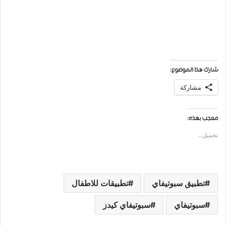
شارك هذا الموضوع:
مشاركة
معجب بهذه:
تحميل...
ﺗﻄﺒﻴﻖ ﺳﺒﻮﺗﻴﻔﺎي
ﺗﻄﺒﻴﻘﺎﺕ ﻟﻼﻃﻔﺎﻝ
ﺳﺒﻮﺗﻴﻔﺎﻱ
سبوتيفاي كيدز