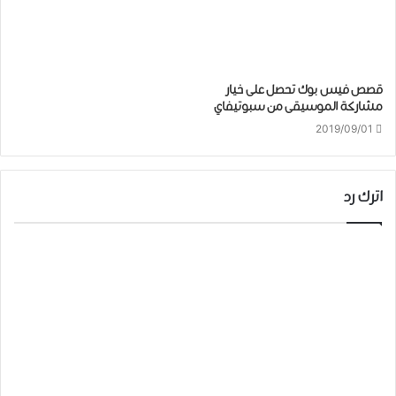
ﻗﺼﺺ ﻓﻴﺲ ﺑﻮﻙ ﺗﺤﺼﻞ ﻋﻠﻰ ﺧﻴﺎﺭ
ﻣﺸﺎﺭﻛﺔ ﺍﻟﻤﻮﺳﻴﻘﻰ ﻣﻦ ﺳﺒﻮﺗﻴﻔﺎﻱ
2019/09/01
اترك رد