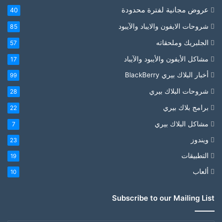
عروض مجانية لفترة محدودة
40
شروحات الايفون والايباد والآيبود
85
الجلبريك وملحقاته
57
مشاكل الأيفون والأيبود والآيباد
17
أخبار البلاك بيري BlackBerry
99
شروحات البلاك بيري
28
برامج بلاك بيري
22
مشاكل البلاك بيري
7
ويندوز
23
التطبيقات
19
ألعاب
10
Subscribe to our Mailing List