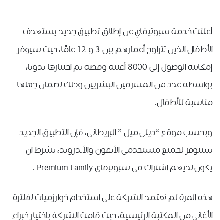
أعلنت خدمة ﺳﺒﻮﺗﻴﻔﺎي عن إطلاق تطبيق جديد ﻳﺴﺘﻬﺪﻑ
ﺍﻷﻃﻔﺎﻝ ﺍﻟﺬﻳﻦ ﺗﺘﺮﺍﻭﺡ ﺃﻋﻤﺎﺭﻫﻢ ﺑﻴﻦ 3 ﻭ 12 ﻋﺎﻣًﺎ، حيث سيوفر
ﺇﻣﻜﺎﻧﻴﺔ ﺍﻟﻮﺻﻮﻝ ﺇﻟﻰ 8000 ﺃﻏﻨﻴﺔ ﻭﻗﺼﺔ ﺗﻢ ﺍﺧﺘﻴﺎﺭﻫﺎ ﻳﺪﻭﻳًﺎ،
ﺑﻮﺍﺳﻄﺔ ﻋﺪﺩ ﻣﻦ ﺍﻟﻤﺸﺮﻓﻴﻦ ﺍﻟﺒﺸﺮﻳﻴﻦ وذلك لضمان جعلها
ﻣﻨﺎﺳﺒﺔ ﻟﻸﻃﻔﺎﻝ.
وبحسب موقع “ﺩﻳﻠﻰ ﻣﻴﻞ ” ﺍﻟﺒﺮﻳﻄﺎني، فإن التطبيق الجديد
سيتوفر لجميع مستخدمي ﺍﻷﻳﻔﻮﻥ ﻭﺍﻷﻧﺪﺭﻭﻳﺪ، بشرط ان
يكون ﻟﺪﻳﻬﻢ ﺍﺷﺘﺮﺍﻙ ﻓﻰ ﺳﺒﻮﺗﻴﻔﺎﻯ Premium Family .
هذه المرة لم تعتمد ﺍﻟﺸﺮﻛﺔ على ﺍﺳﺘﺨﺪﺍﻡ ﺧﻮﺍﺭﺯميات ﻟﻔﻠﺘﺮﺓ
ﺍﻷﻏﺎﻧﻰ ﻣﻦ ﺍﻟﻤﻜﺘﺒﺔ ﺍﻟﺮﺋﻴﺴﻴﺔ، حيث قامت الشركة باختيار خبراء