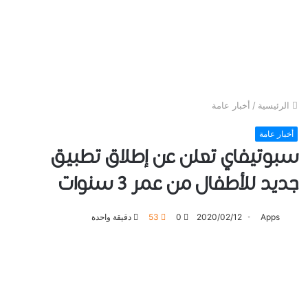
الرئيسية
/
أخبار عامة
أخبار عامة
ﺳﺒﻮﺗﻴﻔﺎي تعلن عن إطلاق تطبيق
ﺟﺪﻳﺪ ﻟﻸﻃﻔﺎﻝ ﻣﻦ ﻋﻤﺮ 3 ﺳﻨﻮﺍﺕ
Apps
2020/02/12
0
53
دقيقة واحدة