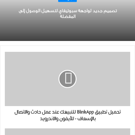
تصميم جديد لواجهة ﺳﺒﻮﺗﻴﻔﺎﻱ ﻟﺘﺴﻬﻴﻞ ﺍﻟﻮﺻﻮﻝ ﺇﻟﻰ
ﺍﻟﻤﻔﻀﻠﺔ
تحميل تطبيق BlinkApp لتنبيهك عند عمل حادث والاتصال
بالإسعاف - للآيفون والاندرويد