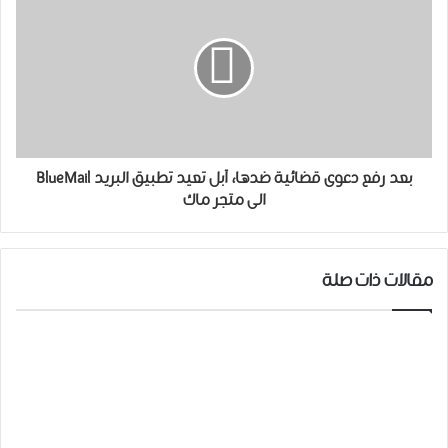
بعد رفع دعوى قضائية ضدها، ﺁﺑﻞ ﺗﻌﻴﺪ تطبيق البريد BlueMail
الى متجر ماك
مقالات ذات صلة