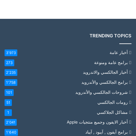
TRENDING TOPICS
أخبار عامة
3٬973
برامج عامة ومنوعة
273
أخبار الجالكسي والاندرويد
2٬235
برامج الجالكسي والأندرويد
1٬758
شروحات الجالكسي والأندرويد
101
رومات الجالكسي
51
مشاكل الجلاكسي
1
أخبار الايفون وجميع منتجيات Apple
2٬041
برامج آيفون , آيبود , آيباد
1٬640