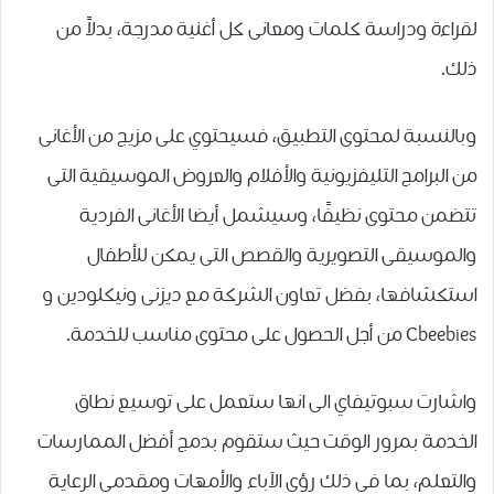
لقراءة ﻭﺩﺭﺍﺳﺔ ﻛﻠﻤﺎﺕ ﻭﻣﻌﺎﻧﻰ ﻛﻞ ﺃﻏﻨﻴﺔ ﻣﺪﺭﺟﺔ، ﺑﺪﻻً من
ذلك.
وبالنسبة لمحتوى التطبيق، فسيحتوي على ﻣﺰﻳﺞ ﻣﻦ ﺍﻷﻏﺎﻧﻰ
ﻣﻦ ﺍﻟﺒﺮﺍﻣﺞ ﺍﻟﺘﻠﻴﻔﺰﻳﻮﻧﻴﺔ ﻭﺍﻷﻓﻼﻡ ﻭﺍﻟﻌﺮﻭﺽ ﺍﻟﻤﻮﺳﻴﻘﻴﺔ ﺍﻟﺘﻰ
ﺗﺘﻀﻤﻦ ﻣﺤﺘﻮﻯ ﻧﻈﻴﻔًﺎ، ﻭﺳﻴﺸﻤﻞ ﺃﻳﻀﺎ ﺍﻷﻏﺎﻧﻰ ﺍﻟﻔﺮﺩﻳﺔ
ﻭﺍﻟﻤﻮﺳﻴﻘﻰ ﺍﻟﺘﺼﻮﻳﺮﻳﺔ ﻭﺍﻟﻘﺼﺺ ﺍﻟﺘﻰ ﻳﻤﻜﻦ ﻟﻸﻃﻔﺎﻝ
ﺍﺳﺘﻜﺸﺎﻓﻬﺎ، ﺑﻔﻀﻞ ﺗﻌﺎﻭﻥ ﺍﻟﺸﺮﻛﺔ ﻣﻊ ﺩﻳﺰﻧﻰ ﻭﻧﻴﻜﻠﻮﺩﻳﻦ ﻭ
Cbeebies ﻣﻦ ﺃﺟﻞ ﺍﻟﺤﺼﻮﻝ ﻋﻠﻰ ﻣﺤﺘﻮﻯ ﻣﻨﺎﺳﺐ ﻟﻠﺨﺪﻣﺔ.
واشارت سبوتيفاي الى انها ستعمل على توسيع نطاق
الخدمة بمرور الوقت ﺣﻴﺚ ستقوم بدﻣﺞ ﺃﻓﻀﻞ ﺍﻟﻤﻤﺎﺭﺳﺎﺕ
ﻭﺍﻟﺘﻌﻠﻢ، ﺑﻤﺎ ﻓﻰ ﺫﻟﻚ ﺭﺅﻯ ﺍﻵﺑﺎﺀ ﻭﺍﻷﻣﻬﺎﺕ ﻭﻣﻘﺪﻣﻰ ﺍﻟﺮﻋﺎﻳﺔ