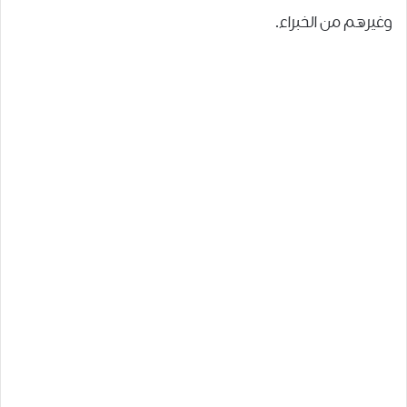
ﻭﻏﻴﺮﻫﻢ ﻣﻦ ﺍﻟﺨﺒﺮﺍﺀ.