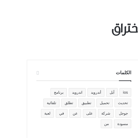
تراق
الكلمات
ios
آبل
أندرويد
اندرويد
برنامج
تحديث
تحميل
تطبيق
تطلق
تلقائية
جوجل
شركة
على
عن
في
لعبة
مسودة
من