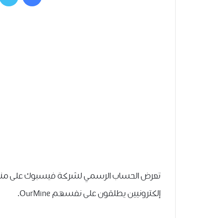
تعرض الحساب الرسمي لشركة فيسبوك على منصتي 
ﺇﻟﻜﺘﺮﻭﻧﻴﻴﻦ ﻳﻄﻠﻘﻮﻥ ﻋﻠﻰ ﻧﻔﺴﻬﻢ OurMine.