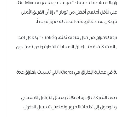
وقامت مجموعة المخترقين بنشر ﺗﻐﺮﻳﺪﺓ ﺑﻌﺪ ﺍﺧﺘﺮﺍﻕ ﺍﻟﺤﺴﺎﺏ ﻗﺎﻟﺖ ﻓﻴﻬﺎ : ” ﻣﺮﺣﺒﺎ، ﻧﺤﻦ ﻣﺠﻤﻮﻋﺔ OurMine ،
ﻠﻰ ﺍﻷﻗﻞ ﺃﻣﻨﻬﻢ ﺃﻓﻀﻞ ﻣﻦ ﺗﻮﻳﺘﺮ ” ، ﺇﻻ ﺃﻥ ﺍﻟﻔﺮﻳﻖ ﺍﻷﻣﻨﻰ
ﺓ، ﻭﻟﻜﻦ ﺑﻌﺪ ﺩﻗﺎﺋﻖ ﻓﻘﻂ ﻋﺎﺩﺕ ﻟﻠﻈﻬﻮﺭ مجدداً.
ﻌﺮﺿﺎ ﻟﻼﺧﺘﺮﺍﻕ ﻣﻦ ﺧﻼﻝ ﻣﻨﺼﺔ ﺛﺎﻟﺜﺔ، ﻭﺃﺿﺎفت ” ﺑﺎﻟﻔﻌﻞ ﻟﻘﺪ
ﻰ ﺍﻟﻤﺸﻜﻠﺔ، ﻗﻤﻨﺎ ﺑﺈﻏﻼﻕ ﺍﻟﺤﺴﺎﺑﺎﺕ ﺍﻟﺨﻄﺮﺓ ﻭﻧﺤﻦ ﻧﻌﻤﻞ ﻋﻦ
و يشتبه ان تكون منصة الطرف الثالث المستخدمة في عملية الإختراق هي Khoros، ﺍﻟﺘﻲ تسببت ﺑﺎﺧﺘﺮﺍﻕ ﻋﺪﺓ
تستخدمها الشركات ﻹﺩﺍﺭﺓ ﺍﺗﺼﺎﻻﺕ ﻭﺳﺎﺋﻞ ﺍﻟﺘﻮﺍﺻﻞ ﺍﻻﺟﺘﻤﺎﻋﻲ
 ﺃﻭ ﺍﻟﻮﺻﻮﻝ ﺇﻟﻰ ﻛﻠﻤﺎﺕ ﺍﻟﻤﺮﻭﺭ ﻭﺗﻔﺎﺻﻴﻞ ﺗﺴﺠﻴﻞ ﺍﻟﺪﺧﻮﻝ