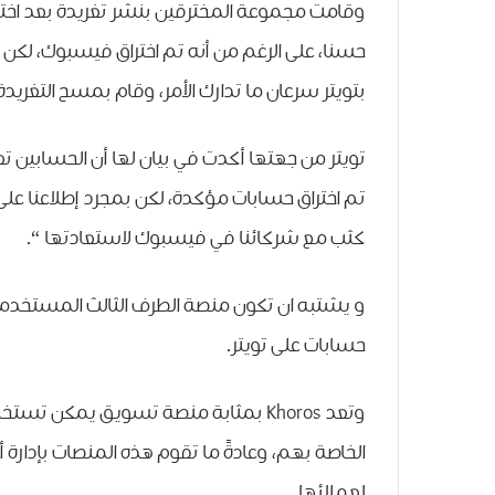
ﺣﺴﻨﺎ، ﻋﻠﻰ ﺍﻟﺮﻏﻢ ﻣﻦ ﺃﻧﻪ ﺗﻢ ﺍﺧﺘﺮﺍﻕ ﻓﻴﺴﺒﻮﻙ، ﻟﻜﻦ ﻋ
ﺑﺘﻮﻳﺘﺮ ﺳﺮﻋﺎﻥ ﻣﺎ ﺗﺪﺍﺭﻙ ﺍﻷﻣﺮ، ﻭﻗﺎﻡ ﺑﻤﺴﺢ ﺍﻟﺘﻐﺮﻳﺪ
تويتر من جهتها أكدت ﻓﻲ ﺑﻴﺎﻥ لها ﺃﻥ ﺍﻟﺤﺴﺎﺑﻴﻦ ﺗ
ﺗﻢ ﺍﺧﺘﺮﺍﻕ ﺣﺴﺎﺑﺎﺕ ﻣﺆﻛﺪﺓ، ﻟﻜﻦ ﺑﻤﺠﺮﺩ ﺇﻃﻼﻋﻨﺎ ﻋﻠ
ﻛﺜﺐ ﻣﻊ ﺷﺮﻛﺎﺋﻨﺎ ﻓﻲ ﻓﻴﺴﺒﻮﻙ ﻻﺳﺘﻌﺎﺩﺗﻬﺎ “.
ﺣﺴﺎﺑﺎﺕ على ﺗﻮﻳﺘﺮ.
ﻭﺗﻌﺪ Khoros ﺑﻤﺜﺎﺑﺔ ﻣﻨﺼﺔ ﺗﺴﻮﻳﻖ ﻳﻤﻜﻦ 
ﺍﻟﺨﺎﺻﺔ ﺑﻬﻢ، ﻭﻋﺎﺩﺓً ﻣﺎ ﺗﻘﻮﻡ ﻫﺬﻩ ﺍﻟﻤﻨﺼﺎﺕ ﺑﺈﺩﺍﺭﺓ
ﻟﻌﻤﻼﺋﻬﺎ.