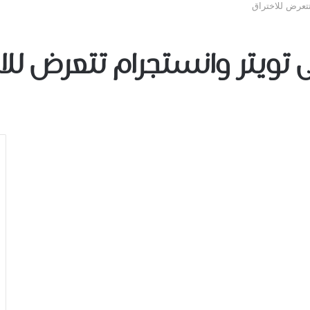
تعرض للاختراق
ﻮﻳﺘﺮ ﻭﺍﻧﺴﺘﺠﺮﺍﻡ تتعرض للاخ