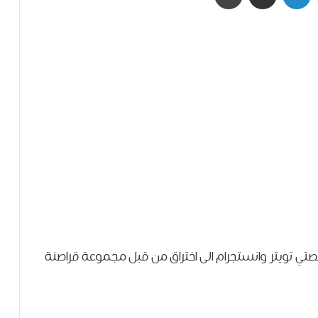
تويتر وانستجرام الى اختراق من قبل مجموعة ﻗﺮﺍﺻﻨﺔ