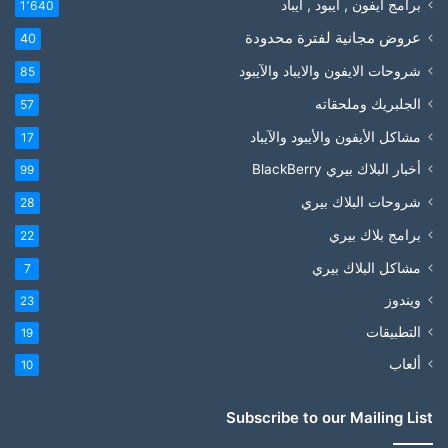
برامج آيفون , آيبود , آيباد
1٬640
عروض مجانية لفترة محدودة
40
شروحات الايفون والايباد والآيبود
85
الجلبريك وملحقاته
57
مشاكل الأيفون والأيبود والآيباد
17
أخبار البلاك بيري BlackBerry
99
شروحات البلاك بيري
28
برامج بلاك بيري
22
مشاكل البلاك بيري
7
ويندوز
23
التطبيقات
19
ألعاب
10
Subscribe to our Mailing List