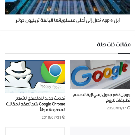
آبل Apple تصل إلى أعلى مستوياتها البالغة تريليون دولار
مقالات ذات صلة
ﺟﻮﺟﻞ تضع جدول زمني لإيقاف ﺩﻋﻢ
تحديث جديد للمتصفح الشهير
ﺗﻄﺒﻴﻘﺎﺕ ﻛﺮﻭﻡ
Google Chrome يتيح ﺗﺼﻔﺢ ﺍﻟﻤﻘﺎﻻﺕ
2020/01/17
ﺍﻟﻤﺪﻓﻮﻋﺔ ﻣﺠﺎﻧﺎً
2019/07/31