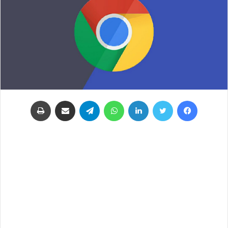
فيسبوك
تويتر
لينكدإن
واتساب
تيلقرام
مشاركة عبر البريد
طباعة