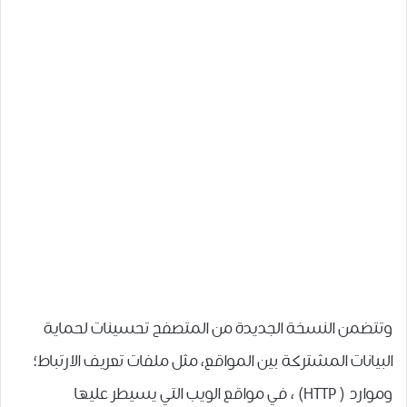
ﻭﺗﺘﻀﻤﻦ ﺍﻟﻨﺴﺨﺔ ﺍﻟﺠﺪﻳﺪﺓ ﻣﻦ ﺍﻟﻤﺘﺼﻔﺢ ﺗﺤﺴﻴﻨﺎﺕ ﻟﺤﻤﺎﻳﺔ
ﺍﻟﺒﻴﺎﻧﺎﺕ ﺍﻟﻤﺸﺘﺮﻛﺔ ﺑﻴﻦ ﺍﻟﻤﻮﺍﻗﻊ، ﻣﺜﻞ ﻣﻠﻔﺎﺕ ﺗﻌﺮﻳﻒ ﺍﻻﺭﺗﺒﺎﻁ؛
ﻭﻣﻮﺍﺭﺩ ‏( HTTP‏) ، ﻓﻲ ﻣﻮﺍﻗﻊ ﺍﻟﻮﻳﺐ ﺍﻟﺘﻲ ﻳﺴﻴﻄﺮ ﻋﻠﻴﻬﺎ