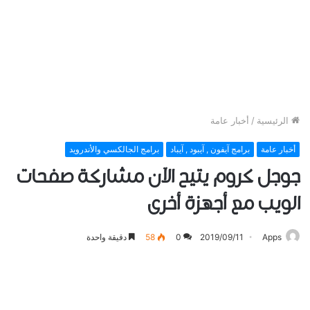
الرئيسية
/
أخبار عامة
أخبار عامة
برامج آيفون , آيبود , آيباد
برامج الجالكسي والأندرويد
ﺟﻮﺟﻞ ﻛﺮﻭﻡ ﻳﺘﻴﺢ الآن مشاركة ﺻﻔﺤﺎﺕ
ﺍﻟﻮﻳﺐ مع ﺃﺟﻬﺰﺓ ﺃﺧﺮﻯ
Apps
2019/09/11
0
58
دقيقة واحدة