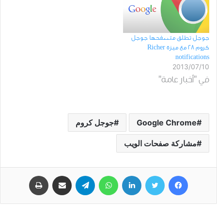
جوجل تطلق متصفحها جوجل
كروم 28 مع ميزة Richer
notifications
2013/07/10
في "أخبار عامة"
Google Chrome
ﺟﻮﺟﻞ ﻛﺮﻭﻡ
مشاركة ﺻﻔﺤﺎﺕ ﺍﻟﻮﻳﺐ
فيسبوك
تويتر
لينكدإن
واتساب
تيلقرام
مشاركة عبر البريد
طباعة