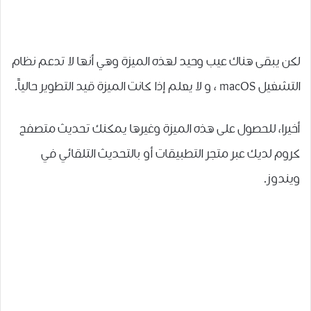
لكن يبقى هناك عيب وحيد لهذه الميزة وهي ﺃﻧﻬﺎ ﻻ ﺗﺪﻋﻢ ﻧﻈﺎﻡ
ﺍﻟﺘﺸﻐﻴﻞ macOS ، و لا يعلم إذا كانت الميزة ﻗﻴﺪ ﺍﻟﺘﻄﻮﻳﺮ ﺣﺎﻟﻴﺎً.
أخيرا، ﻟﻠﺤﺼﻮﻝ ﻋﻠﻰ ﻫﺬﻩ ﺍﻟﻤﻴﺰﺓ ﻭﻏﻴﺮﻫﺎ ﻳﻤﻜﻨﻚ ﺗﺤﺪﻳﺚ ﻣﺘﺼﻔﺢ
ﻛﺮﻭﻡ ﻟﺪﻳﻚ ﻋﺒﺮ ﻣﺘﺠﺮ ﺍﻟﺘﻄﺒﻴﻘﺎﺕ ﺃﻭ ﺑﺎﻟﺘﺤﺪﻳﺚ ﺍﻟﺘﻠﻘﺎﺋﻲ ﻓﻲ
ﻭﻳﻨﺪﻭﺯ.