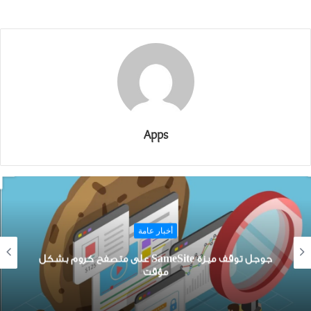
Apps
أخبار عامة
ﺟﻮﺟﻞ ﺗﻮﻗﻒ ﻣﻴﺰﺓ SameSite على ﻣﺘﺼﻔﺢ ﻛﺮﻭﻡ بشكل
ﺟﻮﺟﻞ ﺗ
مؤقت