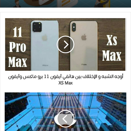
أوجه الشبه و الإختلاف بين هاتفي آﻳﻔﻮﻥ 11 ﺑﺮﻭ ﻣﺎﻛﺲ ﻭآﻳﻔﻮﻥ
XS Max