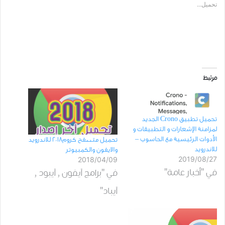
تحميل...
مرتبط
تحميل ﺗﻄﺒﻴﻖ Crono ﺍﻟﺠﺪﻳﺪ
لمزامنة الإشعارات و التطبيقات و
الأدوات الرئيسية مع الحاسوب –
تحميل متصفح كروم2018 للاندرويد
للاندرويد
والايفون والكمبيوتر
2019/08/27
2018/04/09
في "أخبار عامة"
في "برامج آيفون , آيبود ,
آيباد"