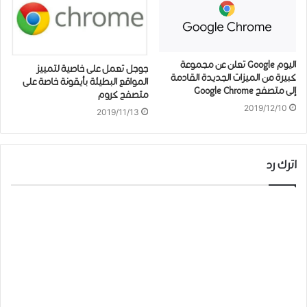
اليوم Google تعلن عن مجموعة
ﺟﻮﺟﻞ تعمل على خاصية لتمييز
كبيرة من الميزات الجديدة القادمة
ﺍﻟﻤﻮﺍﻗﻊ ﺍﻟﺒﻄﻴﺌﺔ ﺑﺄﻳﻘﻮﻧﺔ ﺧﺎﺻﺔ ﻋﻠﻰ
إلى متصفح Google Chrome
ﻣﺘﺼﻔﺢ ﻛﺮﻭﻡ
2019/12/10
2019/11/13
اترك رد