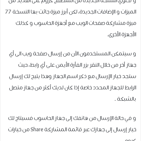
و تحتوي النسخة الجديدة من المتصفح كروم على العديد من
الميزات و الإضافات الجديدة، لكن أبرز ميزة جائت بها النسخة 77
ميزة مشاركة ﺻﻔﺤﺎﺕ ﺍﻟﻮﻳﺐ مع ﺃﺟﻬﺰﺓ الحاسوب و كذلك
الأجهزة الأخرى.
و سيتمكن المستخدمون الآن من ﺇﺭﺳﺎﻝ ﺻﻔﺤﺔ ﻭﻳﺐ الى أي
جهاز أخر ﻣﻦ ﺧﻼﻝ ﺍﻟﻨﻘﺮ ﺑﺰﺭ ﺍﻟﻔﺄﺭﺓ ﺍﻷﻳﻤﻦ ﻋﻠﻰ ﺃﻱ ﺭﺍﺑﻂ، حيث
ستجد ﺧﻴﺎﺭ ﺍﻹﺭﺳﺎﻝ ﻣﻊ ﺫﻛﺮ ﺍﺳﻢ ﺍﻟﺠﻬﺎﺯ ﻭﻫﺬﺍ ﻳﺘﻴﺢ ﻟﻚ ﺇﺭﺳﺎﻝ
ﺍﻟﺮﺍﺑﻂ ﻟﻠﺠﻬﺎﺯ ﺍﻟﻤﺤﺪﺩ ﺧﺎﺻﺔ إذا ﻛﺎﻥ ﻟﺪﻳﻚ ﺃﻛﺜﺮ ﻣﻦ ﺟﻬﺎﺯ ﻣﺘﺼﻞ
ﺑﺎﻟﺸﺒﻜﺔ .
و في حالة ﺍﻹﺭﺳﺎﻝ ﻣﻦ ﻫﺎﺗﻔﻚ ﺇﻟﻰ جهاز ﺍﻟﺤﺎسوب فسيتاح ﻟﻚ
ﺧﻴﺎﺭ ﺇﺭﺳﺎﻝ ﺇﻟﻰ ﺟﻬﺎﺯﻙ ﻋﺒﺮ ﻗﺎﺋﻤﺔ ﺍﻟﻤﺸﺎﺭﻛﺔ Share ﻣﻦ ﺧﻴﺎﺭﺍﺕ