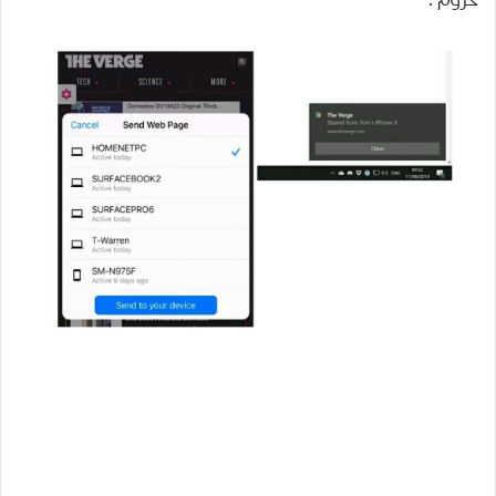
ﻛﺮﻭﻡ .