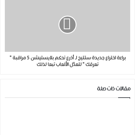
براءة اختراع جديدة ستتيح لـ ﺃﺫﺭﻉ ﺗﺤﻜﻢ ﺑﻼﻳﺴﺘﻴﺸﻦ 5 مراقبة "
ﺗﻌﺮﻗﻚ " ﻟﺘﻌﺪّﻝ ﺍﻷﻟﻌﺎﺏ ﺗﺒﻌﺎ ﻟﺬﻟﻚ
مقالات ذات صلة