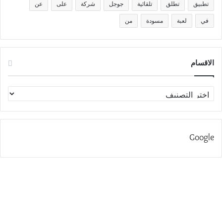
تطبيق
تطلق
تلقائية
جوجل
شركة
على
عن
في
لعبة
مسودة
من
الاقسام
الاقسام
Google