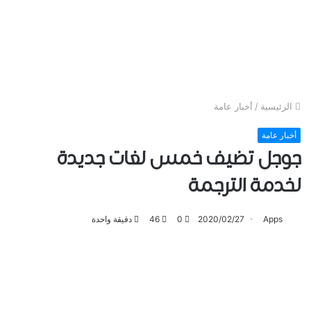
الرئيسية
/
أخبار عامة
أخبار عامة
ﺟﻮﺟﻞ ﺗﻀﻴﻒ خمس ﻟﻐﺎﺕ ﺟﺪﻳﺪﺓ
ﻟﺨﺪﻣﺔ ﺍﻟﺘﺮﺟﻤﺔ
Apps
2020/02/27
0
46
دقيقة واحدة