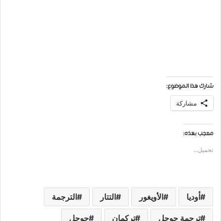
شارك هذا الموضوع:
مشاركة
معجب بهذه:
تحميل...
ﺃﻭﺩﻳﺎ
ﺍﻷﻭﻳﻐﻮﺭ
ﺍﻟﺘﺘﺎﺭ
الترجمة
ﺗﺮﺟﻤﺔ ﺟﻮﺟﻞ
ﺗﺮﻛﻤﺎﻥ
جوجل