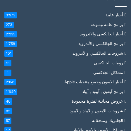
أخبار عامة
3٬973
برامج عامة ومنوعة
273
أخبار الجالكسي والاندرويد
2٬235
برامج الجالكسي والأندرويد
1٬758
شروحات الجالكسي والأندرويد
101
رومات الجالكسي
51
مشاكل الجلاكسي
1
أخبار الايفون وجميع منتجيات Apple
2٬041
برامج آيفون , آيبود , آيباد
1٬640
عروض مجانية لفترة محدودة
40
شروحات الايفون والايباد والآيبود
85
الجلبريك وملحقاته
57
مشاكل الأيفون والأيبود والآيباد
17