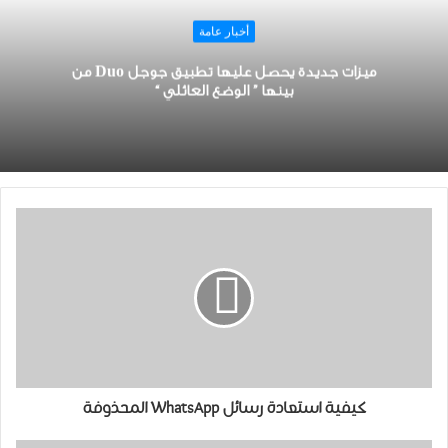
أخبار عامة
ميزات جديدة يحصل عليها تطبيق ﺟﻮﺟﻞ Duo من
بينها ” ﺍﻟﻮﺿﻊ ﺍﻟﻌﺎﺋﻠﻲ “
كيفية استعادة رسائل WhatsApp المحذوفة