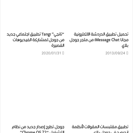
تحميل تطبيق الدردشة الالكترونية
“تانجي” Tangi ﺗﻄﺒﻴﻖ ﺍﺟﺘﻤﺎﻋﻲ ﺟﺪﻳﺪ
مجانا iMessage Chat من متجر جوجل
من جوجل لمشاركة الفيديوهات
بلاي
القصيرة
2020/01/31
2013/09/24
تطبيق مقتبسات المقولات لأنظمة
جوجل تطرح إصدار جديد من نظام
اندرويد في جوجل بلاي
التشغيل “Chrome OS 72”