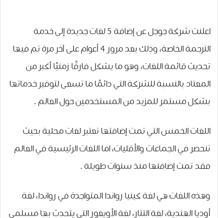
اعلنت شركة جوجل عن إضافة 5 ﻟﻐﺎﺕ ﺟﺪﻳﺪﺓ ﺇﻟﻰ ﺧﺪﻣﺔ
ﺍﻟﺘﺮﺟﻤﺔ ﺍﻟﺨﺎﺻﺔ، وذلك بعد مرور 4 أعوام على آخر مرة تم فيها
تحديث قائمة اللغات، ﻭﻫﻮ ﻣﺎ ﻳﺸﻜﻞ ﻓﺎﺭﻗًﺎ ﺯﻣﻨﻴًﺎ ﺃﻛﺒﺮ ﻣﻦ
ﺍﻟﻤﻌﺘﺎﺩ ﺑﺎﻟﻨﺴﺒﺔ ﻟﻠﺸﺮﻛﺔ ﺍﻟﺘﻲ ﺩﺍﺋﻤًﺎ ﻣﺎ ﺗﺴﻌﻰ ﻟﺘﻮﻓﻴﺮ ﺧﺪﻣﺎﺗﻬﺎ
ﺑﺸﻜﻞ ﻣﺴﺘﻤﺮ ﻟﻠﻤﺰﻳﺪ ﻣﻦ ﺍﻟﻤﺴﺘﺨﺪﻣﻴﻦ ﺣﻮﻝ ﺍﻟﻌﺎﻟﻢ .
اللغات الخمس التي تمت إضافتها تعتبر لغات ﻣﺤﻠﻴﺔ بحيث
تنحصر في ﺍﻟﺠﻤﺎﻋﺎﺕ والأقليات، اما ﺍﻟﻠﻐﺎﺕ ﺍﻟﺮﺋﻴﺴﻴﺔ ﻓﻲ ﺍﻟﻌﺎﻟﻢ
فقد تمت إضافتها ﻣﻨﺬ ﺳﻨﻮﺍﺕ ﻃﻮﻳﻠﺔ .
وهذه اللغات هي لغة ﻛﻴﻨﻴﺎ ﺭﻭﺍﻧﺪﺍ ﺍﻟﻤﺘﻮﺍﺟﺪﺓ ﻓﻲ ﺭﻭﺍﻧﺪﺍ، ﻟﻐﺔ
ﺃﻭﺩﻳﺎ ﺍﻟﻬﻨﺪﻳﺔ، ﻟﻐﺔ ﺍﻟﺘﺘﺎﺭ، ﻟﻐﺔ ﺍﻷﻭﻳﻐﻮﺭ ﺍﻟﺘﻲ ﻳﺘﺤﺪﺙ ﺑﻬﺎ ﻣﺴﻠﻤﻲ