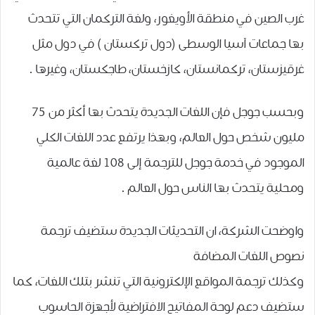
ﻏﺮﺏ ﺍﻟﺼﻴﻦ ﻓﻲ ﻣﻨﻄﻘﺔ ﺍﻷﻭﻳﻐﻮﺭ، ﻭﻟﻐﺔ ﺍﻟﺘﺮﻛﻤﺎﻥ ﺍﻟﺘﻲ ﺗﺘﺤﺪﺙ
ﺑﻬﺎ ﺟﻤﺎﻋﺎﺕ ﺁﺳﻴﺎ ﺍﻟﻮﺳﻄﻰ ‏(ﺩﻭﻝ ﺗﺮﻛﺴﺘﺎﻥ ‏) ﻓﻲ ﺩﻭﻝ ﻣﺜﻞ
ﻏﺮﻗﻴﺰﺳﺘﺎﻥ، ﺗﺮﻛﻤﺎﻧﺴﺘﺎﻥ، ﻛﺎﺯﺧﺴﺘﺎﻥ، ﻃﺎﺟﻜﺴﺘﺎﻥ، ﻭﻏﻴﺮﻫﺎ .
وبحسب جوجل فإن اللغات الجديدة يتحدث بها أكثر ﻣﻦ 75
ﻣﻠﻴﻮﻥ ﺷﺨﺺ ﺣﻮﻝ ﺍﻟﻌﺎﻟﻢ، وبهذا يرتفع عدد ﺍﻟﻠﻐﺎﺕ ﺍﻟﻜﻠﻲ
ﺍﻟﻤﻮﺟﻮﺩ ﻓﻲ ﺧﺪﻣﺔ جوجل للترجمة ﺇﻟﻰ 108 ﻟﻐﺔ ﻋﺎﻟﻤﻴﺔ
ﻭﻣﺤﻠﻴﺔ ﻳﺘﺤﺪﺙ ﺑﻬﺎ ﺍﻟﻨﺎﺱ ﺣﻮﻝ ﺍﻟﻌﺎﻟﻢ .
واوضحت ﺍﻟﺸﺮﻛﺔ، ان ﺍﻟﺘﺤﺪﻳﺜﺎﺕ ﺍﻟﺠﺪﻳﺪﺓ ستضيف ﺗﺮﺟﻤﺔ
ﻧﺼﻮﺹ ﺍﻟﻠﻐﺎﺕ ﺍﻟﻤﻀﺎﻓﺔ
ﻭﻛﺬﻟﻚ ﺗﺮﺟﻤﺔ ﺍﻟﻤﻮﺍﻗﻊ ﺍﻹﻟﻜﺘﺮﻭﻧﻴﺔ ﺍﻟﺘﻲ ﺗﻨﺸﺮ ﺑﺘﻠﻚ ﺍﻟﻠﻐﺎﺕ، ﻛﻤﺎ
ﺳﺘﻀﻴﻒ ﺩﻋﻢ ﻟﻮﺣﺔ ﺍﻟﻤﻔﺎﺗﻴﺢ ﺍﻻﻓﺘﺮﺍﺿﻴﺔ ﻷﺟﻬﺰﺓ ﺍﻟﺤﺎﺳﻮﺏ