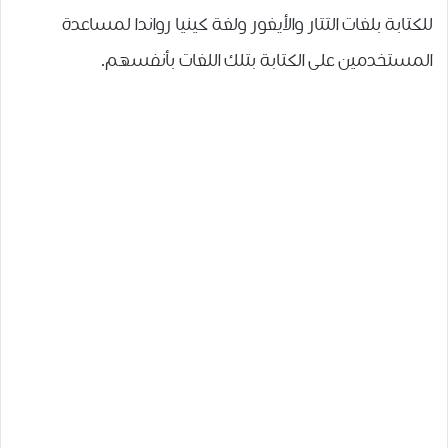
ﻟﻠﻜﺘﺎﺑﺔ ﺑﻠﻐﺎﺕ ﺍﻟﺘﺘﺎﺭ ﻭﺍﻷﻳﻐﻮﺭ ﻭﻟﻐﺔ ﻛﻴﻨﻴﺎ ﺭﻭﺍﻧﺪﺍ ﻟﻤﺴﺎﻋﺪﺓ
ﺍﻟﻤﺴﺘﺨﺪﻣﻴﻦ ﻋﻠﻰ ﺍﻟﻜﺘﺎﺑﺔ ﺑﺘﻠﻚ ﺍﻟﻠﻐﺎﺕ ﺑﺄﻧﻔﺴﻬﻢ.