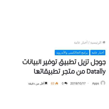
الرئيسية
/
أخبار عامة
أخبار عامة
برامج الجالكسي والأندرويد
ﺟﻮﺟﻞ ﺗﺰﻳﻞ ﺗﻄﺒﻴﻖ ﺗﻮﻓﻴﺮ ﺍﻟﺒﻴﺎﻧﺎﺕ
Datally ﻣﻦ متجر تطبيقاتها
Apps
2019/10/17
0
63
أقل من دقيقة