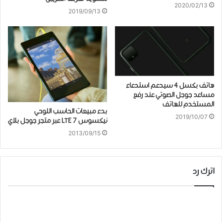
2020/02/13
2019/09/13
هاتف ﺑﻜﺴﻞ 4 ﺳﻴﺪﻋﻢ ﺍﺳﺘﺪﻋﺎﺀ
ﻣﺴﺎﻋﺪ ﺟﻮﺟﻞ ﺍﻟﺼﻮﺗﻲ عند رفع
ﺍﻟﻤﺴﺘﺨﺪﻡ ﻟﻠﻬﺎﺗﻒ
بدء مبيعات الحاسب اللوحي
2019/10/07
نيكسوس 7 LTE عبر متجر جوجل بلاي
2013/09/15
اترك رد