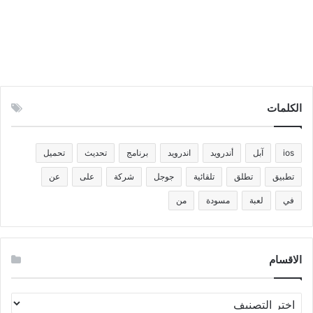
الكلمات
ios
آبل
أندرويد
اندرويد
برنامج
تحديث
تحميل
تطبيق
تطلق
تلقائية
جوجل
شركة
على
عن
في
لعبة
مسودة
من
الاقسام
الاقسام