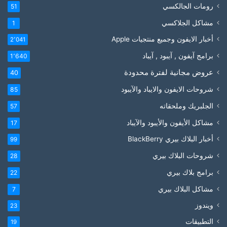
رومات الجالكسي
51
مشاكل الجلاكسي
1
أخبار الايفون وجميع منتجيات Apple
2٬041
برامج آيفون , آيبود , آيباد
1٬640
عروض مجانية لفترة محدودة
40
شروحات الايفون والايباد والآيبود
85
الجلبريك وملحقاته
57
مشاكل الأيفون والأيبود والآيباد
17
أخبار البلاك بيري BlackBerry
99
شروحات البلاك بيري
28
برامج بلاك بيري
22
مشاكل البلاك بيري
7
ويندوز
23
التطبيقات
19