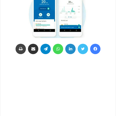
فيسبوك
تويتر
لينكدإن
واتساب
تيلقرام
مشاركة عبر البريد
طباعة