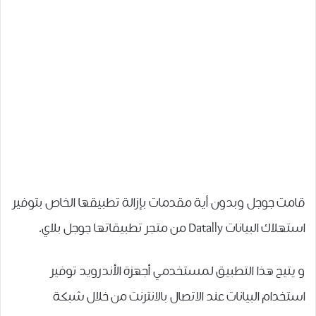
قامت جوجل وبدون أية مقدمات بإزالة تطبيقها الخاص بتوفير
استهلاك البيانات Datally من متجر تطبيقاتها جوجل بلاي.
و يتيح هذا التطبيق لمستخدمي أجهزة الأندرويد توفير
استخدام البيانات عند ﺍﻻﺗﺼﺎﻝ ﺑﺎﻻﻧﺘﺮﻧﺖ من خلال ﺷﺒﻜﺔ