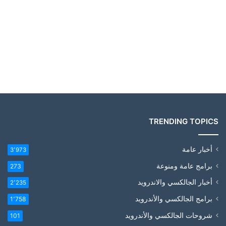
TRENDING TOPICS
أخبار عامة
3٬973
برامج عامة ومنوعة
273
أخبار الجالكسي والاندرويد
2٬235
برامج الجالكسي والأندرويد
1٬758
شروحات الجالكسي والأندرويد
101