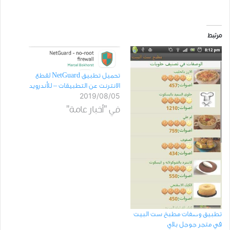
مرتبط
ﺗﺤﻤﻴﻞ تطبيق NetGuard لقطع
ﺍﻻﻧﺘﺮﻧﺖ ﻋﻦ ﺍﻟﺘﻄﺒﻴﻘﺎﺕ – ﻟﻸﻧﺪﺭﻭﻳﺪ
2019/08/05
في "أخبار عامة"
تطبيق وصفات مطبخ ست البيت
في متجر جوجل بلاي