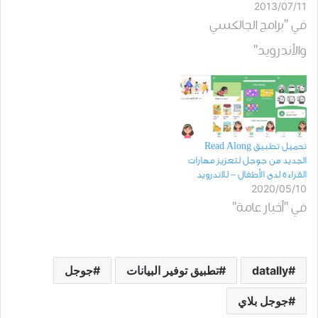
2013/07/11
في "برامج الجالكسي
والأندرويد"
تحميل تطبيق Read Along
الجديد من جوجل ﻟﺘﻌﺰﻳﺰ ﻣﻬﺎﺭﺍﺕ
ﺍﻟﻘﺮﺍﺀﺓ لدى الأﻃﻔﺎﻝ – للاندرويد
2020/05/10
في "أخبار عامة"
datally
ﺗﻄﺒﻴﻖ ﺗﻮﻓﻴﺮ ﺍﻟﺒﻴﺎﻧﺎﺕ
جوجل
جوجل بلاي