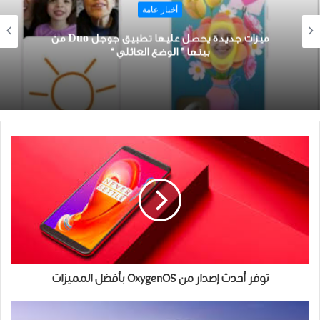
أخبار عامة
ميزات جديدة يحصل عليها تطبيق ﺟﻮﺟﻞ Duo من
بينها ” ﺍﻟﻮﺿﻊ ﺍﻟﻌﺎﺋﻠﻲ “
توفر أحدث إصدار من OxygenOS بأفضل المميزات