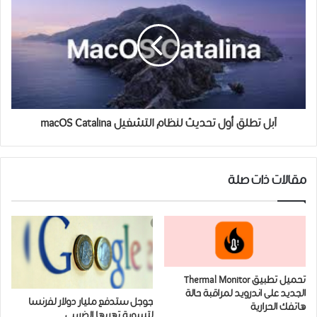
آبل تطلق أول تحديث لنظام التشغيل macOS Catalina
مقالات ذات صلة
تحميل تطبيق Thermal Monitor
الجديد على اندرويد ﻟﻤﺮﺍﻗﺒﺔ حالة
ﺟﻮﺟﻞ ستدفع ﻣﻠﻴﺎﺭ ﺩﻭﻻﺭ ﻟﻔﺮﻧﺴﺎ
هاتفك ﺍﻟﺤﺮﺍﺭﻳﺔ
ﻟﺘﺴﻮﻳﺔ ﺗﻬﺮﺑﻬﺎ ﺍﻟﻀﺮﻳﺒﻰ