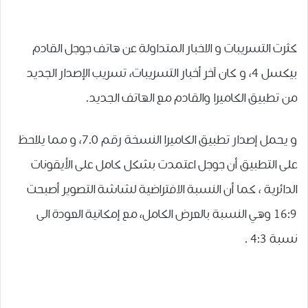
كثرت التسريبات و الاخبار المتداولة عن هاتف جوجل القادم
بيكسل 4، و كان آخر أخبار التسريبات، تسريب ﺍﻹﺻﺪﺍﺭ ﺍﻟﺠﺪﻳﺪ
ﻣﻦ ﺗﻄﺒﻴﻖ ﺍﻟﻜﺎﻣﻴﺮﺍ ﻭﺍﻟﻘﺎﺩﻡ ﻣﻊ ﺍﻟﻬﺎﺗﻒ الجديد.
و يحمل إصدار تطبيق الكاميرا النسخة رقم 7.0، و مما يلاحظ
على التطبيق ﺃﻥ ﺟﻮﺟﻞ ﺍﻋﺘﻤﺪﺕ ﺑﺸﻜﻞ ﻛﺎﻣﻞ ﻋﻠﻰ ﺍﻷﻳﻘﻮﻧﺎﺕ
ﺍﻟﺪﺍﺋﺮﻳﺔ ، كما أن ﺍﻟﻨﺴﺒﺔ ﺍﻻﻓﺘﺮﺍﺿﻴﺔ ﻟﺸﺎﺷﺔ ﺍﻟﺘﺼﻮﻳﺮ ﺃﺻﺒﺤﺖ
16:9 ﻭﻫﻲ ﺍﻟﻨﺴﺒﺔ ﺑﺎﻟﻌﺮﺽ ﺍﻟﻜﺎﻣﻞ، مع إمكانية ﺍﻟﻌﻮﺩﺓ الى
نسبة 4:3 .