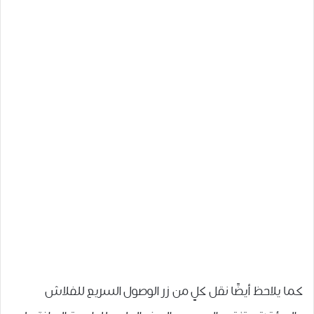
كما يلاحظ أيضًا نقل ﻛﻞٍ ﻣﻦ ﺯﺭ ﺍﻟﻮﺻﻮﻝ ﺍﻟﺴﺮﻳﻊ ﻟﻠﻔﻼﺵ