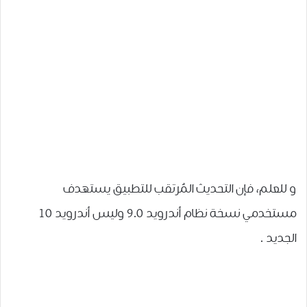
و للعلم، فإن ﺍﻟﺘﺤﺪﻳﺚ ﺍﻟﻤُﺮﺗﻘﺐ للتطبيق ﻳﺴﺘﻬﺪﻑ
ﻣﺴﺘﺨﺪﻣﻲ ﻧﺴﺨﺔ ﻧﻈﺎﻡ ﺃﻧﺪﺭﻭﻳﺪ 9.0 ﻭﻟﻴﺲ ﺃﻧﺪﺭﻭﻳﺪ 10
ﺍﻟﺠﺪﻳﺪ .