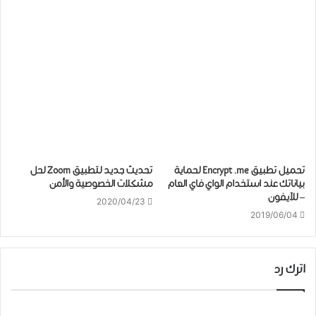
تحميل ﺗﻄﺒﻴﻖ Encrypt .me ﻟﺤﻤﺎﻳﺔ
تحديث جديد لـتطبيق Zoom ﻟﺤﻞ
بياناتك عند استخدام ﺍﻟﻮﺍﻱ ﻓﺎﻱ ﺍﻟﻌﺎﻡ
ﻣﺸﻜﻼﺕ ﺍﻟﺨﺼﻮﺻﻴﺔ ﻭﺍﻷﻣﻦ
– للآيفون
2020/04/23
2019/06/04
اترك رد