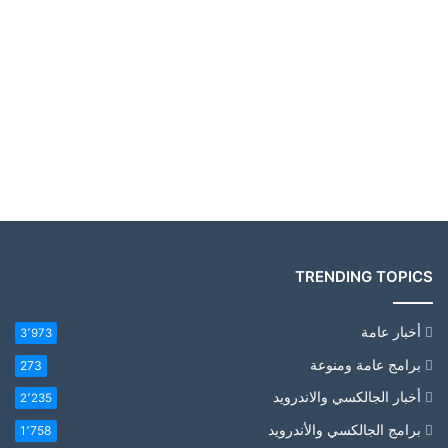
TRENDING TOPICS
أخبار عامة
3٬973
برامج عامة ومنوعة
273
أخبار الجالكسي والاندرويد
2٬235
برامج الجالكسي والأندرويد
1٬758