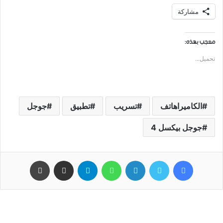
مشاركة
معجب بهذه:
تحميل...
ﺍﻟﻜﺎﻣﻴﺮﺍهاتف
تسريب
تطبيق
جوجل
ﺟﻮﺟﻞ ﺑﻴﻜﺴﻞ 4
فيسبوك
تويتر
لينكدإن
واتساب
تيلقرام
مشاركة عبر البريد
طباعة