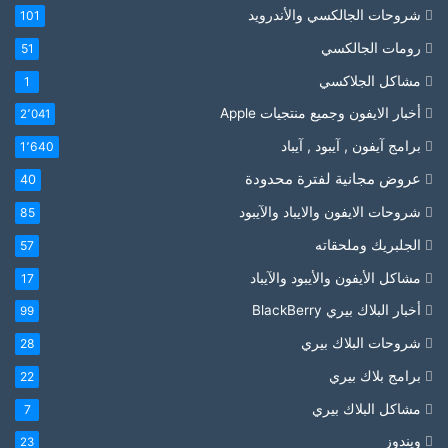
شروحات الجالكسي والأندرويد
101
رومات الجالكسي
51
مشاكل الجلاكسي
1
أخبار الايفون وجميع منتجيات Apple
2٬041
برامج آيفون , آيبود , آيباد
1٬640
عروض مجانية لفترة محدودة
40
شروحات الايفون والايباد والآيبود
85
الجلبريك وملحقاته
57
مشاكل الأيفون والأيبود والآيباد
17
أخبار البلاك بيري BlackBerry
99
شروحات البلاك بيري
28
برامج بلاك بيري
22
مشاكل البلاك بيري
7
ويندوز
23