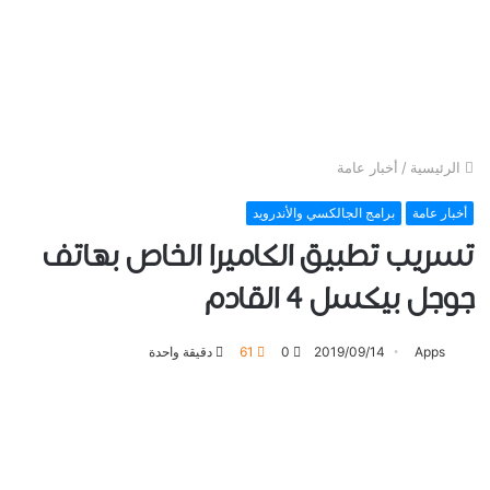
الرئيسية
/
أخبار عامة
أخبار عامة
برامج الجالكسي والأندرويد
ﺗﺴﺮﻳﺐ ﺗﻄﺒﻴﻖ ﺍﻟﻜﺎﻣﻴﺮﺍ الخاص بهاتف
ﺟﻮﺟﻞ ﺑﻴﻜﺴﻞ 4 القادم
Apps
2019/09/14
0
61
دقيقة واحدة