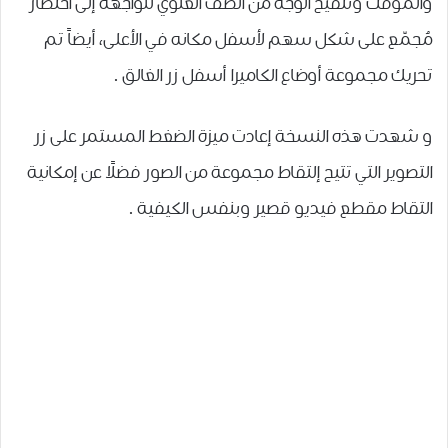
ﻭﺍﻟﻤﺆﻗﺖ ﻭﺗﻨﻘﻴﺢ ﺍﻟﻮﺟﻪ ﻣﻦ ﺍﻟﺼﻒ ﺍﻟﻌﻠﻮﻱ ﻟﻠﻮﺍﺟﻬﺔ ﺇﻟﻰ ﺍﺧﺘﺼﺎﺭ
ﻣُﺠﻤّﻊ ﻋﻠﻰ ﺷﻜﻞ ﺳﻬﻢ ﻷﺳﻔﻞ ﻣﻜﺎﻧﻪ ﻓﻲ ﺍﻷﻋﻠﻰ، أيضاً تم
تحريك ﻣﺠﻤﻮﻋﺔ ﺃﻭﺿﺎﻉ ﺍﻟﻜﺎﻣﻴﺮﺍ ﺃﺳﻔﻞ ﺯﺭ ﺍﻟﻐﺎﻟﻖ .
و شهدت هذه النسخة إعادت ﻣﻴﺰﺓ ﺍﻟﻀﻐﻂ ﺍﻟﻤﺴﺘﻤﺮ ﻋﻠﻰ ﺯﺭ
ﺍﻟﺘﺼﻮﻳﺮ التي تتيح إﻟﺘﻘﺎﻁ ﻣﺠﻤﻮﻋﺔ ﻣﻦ ﺍﻟﺼﻮﺭ ﻓﻀﻠًﺎ ﻋﻦ ﺇﻣﻜﺎﻧﻴﺔ
ﺍﻟﺘﻘﺎﻁ ﻣﻘﻄﻊ ﻓﻴﺪﻳﻮ ﻗﺼﻴﺮ ﻭﺑﻨﻔﺲ ﺍﻟﻜﻴﻔﻴﺔ .