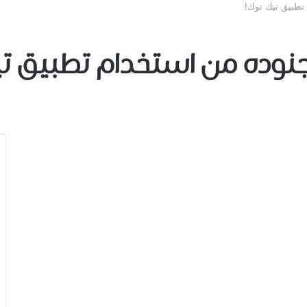
ﺗﻄﺒﻴﻖ ﺗﻴﻚ ﺗﻮﻙ!
نوده من استخدام ﺗﻄﺒﻴﻖ ﺗ