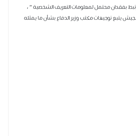
ﺗﺒﻂ ﺑﻔﻘﺪﺍﻥ ﻣﺤﺘﻤﻞ ﻟﻤﻌﻠﻮﻣﺎﺕ ﺍﻟﺘﻌﺮﻳﻒ ﺍﻟﺸﺨﺼﻴﺔ ” ،
ﻴﺶ ﻳﺘﺒﻊ ﺗﻮﺟﻴﻬﺎﺕ ﻣﻜﺘﺐ ﻭﺯﻳﺮ ﺍﻟﺪﻓﺎﻉ ﺑﺸﺄﻥ ﻣﺎ ﻳﻤﺜﻠﻪ