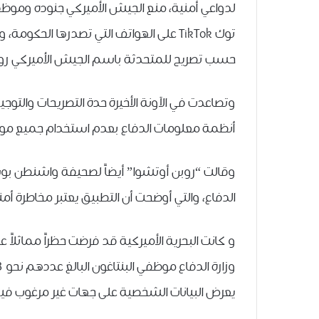
لدواعي أمنية، منع الجيش ﺍﻷﻣﻴﺮﻛﻲ جنوده وموظف
ﺗﻮﻙ TikTok ﻋﻠﻰ ﺍﻟﻬﻮﺍﺗﻒ ﺍﻟﺘﻲ ﺗﺼﺪﺭﻫﺎ ﺍﻟﺤﻜ
حسب تصريح للمتحدثة ﺑﺎﺳﻢ ﺍﻟﺠﻴﺶ ﺍﻷﻣﻴﺮﻛﻲ ﺭﻭﺑﻦ
وتصاعدت في الآونة الأخيرة حدة ﺍلتصريحات ﻭﺍﻟﺘﻮﺟ
ﺃﻧﻈﻤﺔ ﻣﻌﻠﻮﻣﺎﺕ ﺍﻟﺪﻓﺎﻉ ﺑﻌﺪﻡ ﺍﺳﺘﺨﺪﺍﻡ ﺟﻤﻴﻊ ﻣﻮﻇﻔ
ﻭﻗﺎﻟﺖ “ﺭﻭﺑﻦ ﺃﻭﺗﺸﻮﺍ” أيضاً ﻟﺼﺤﻴﻔﺔ ﻭﺍﺷﻨﻄﻦ ﺑﻮﺳﺖ
ﺍﻟﺪﻓﺎﻉ، ﻭﺍﻟﺘﻲ ﺃﻭﺿﺤﺖ ﺃﻥ ﺍﻟﺘﻄﺒﻴﻖ ﻳﻌﺘﺒﺮ ﻣﺨﺎﻃﺮﺓ ﺃﻣ
و كانت ﺍﻟﺒﺤﺮﻳﺔ ﺍﻷﻣﻴﺮﻛﻴﺔ قد فرضت حظراً مماثلاً
ﻳﻌﺮﺽ ﺍﻟﺒﻴﺎﻧﺎﺕ ﺍﻟﺸﺨﺼﻴﺔ ﻋﻠﻰ ﺟﻬﺎﺕ ﻏﻴﺮ ﻣﺮﻏﻮﺏ ﻓﻴﻬ