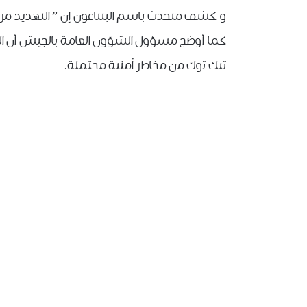
و كشف ﻣﺘﺤﺪﺙ ﺑﺎﺳﻢ ﺍﻟﺒﻨﺘﺎﻏﻮﻥ ﺇﻥ ” ﺍﻟﺘﻬﺪﻳﺪ ﻣﺮ
كما ﺃﻭﺿﺢ ﻣﺴﺆﻭﻝ ﺍﻟﺸﺆﻭﻥ ﺍﻟﻌﺎﻣﺔ ﺑﺎﻟﺠﻴﺶ ﺃﻥ ﺍﻟﺠ
ﺗﻴﻚ ﺗﻮﻙ ﻣﻦ ﻣﺨﺎﻃﺮ ﺃﻣﻨﻴﺔ ﻣﺤﺘﻤﻠﺔ.