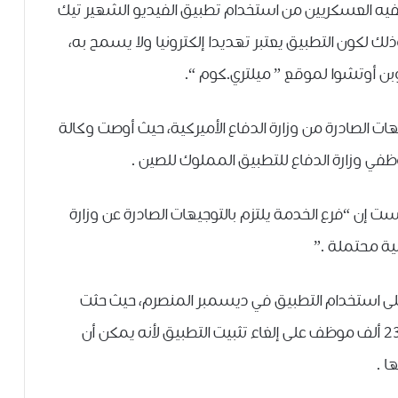
يه ﺍﻟﻌﺴﻜﺮﻳﻴﻦ من ﺍﺳﺘﺨﺪﺍﻡ ﺗﻄﺒﻴﻖ ﺍﻟﻔﻴﺪﻳﻮ ﺍﻟﺸﻬﻴﺮ ﺗﻴﻚ
ﻮﻣﺔ، وذلك لكون التطبيق ﻳﻌﺘﺒﺮ ﺗﻬﺪﻳﺪﺍ ﺇﻟﻜﺘﺮﻭﻧﻴﺎ ﻭﻻ ﻳﺴﻤﺢ ﺑﻪ،
 ﺃﻭﺗﺸﻮﺍ ﻟﻤﻮﻗﻊ ” ﻣﻴﻠﺘﺮﻱ.ﻛﻮﻡ “.
ﻴﻬﺎﺕ ﺍﻟﺼﺎﺩﺭﺓ ﻣﻦ ﻭﺯﺍﺭﺓ ﺍﻟﺪﻓﺎﻉ ﺍﻷﻣﻴﺮﻛﻴﺔ، ﺣﻴﺚ ﺃﻭﺻﺖ ﻭﻛﺎﻟﺔ
ﻲ ﻭﺯﺍﺭﺓ ﺍﻟﺪﻓﺎﻉ ﻟﻠﺘﻄﺒﻴﻖ ﺍﻟﻤﻤﻠﻮﻙ ﻟﻠﺼﻴﻦ .
 ﺇﻥ “ﻓﺮﻉ ﺍﻟﺨﺪﻣﺔ ﻳﻠﺘﺰﻡ ﺑﺎﻟﺘﻮﺟﻴﻬﺎﺕ ﺍﻟﺼﺎﺩﺭﺓ ﻋﻦ ﻭﺯﺍﺭﺓ
ﻨﻴﺔ ﻣﺤﺘﻤﻠﺔ .”
 على استخدام التطبيق في ديسمبر المنصرم، حيث حثت
وزارة الدفاع ﻣﻮﻇﻔﻲ ﺍﻟﺒﻨﺘﺎﻏﻮﻥ ﺍﻟﺒﺎﻟﻎ ﻋﺪﺩﻫﻢ ﻧﺤﻮ 23 ﺃﻟﻒ ﻣﻮﻇﻒ ﻋﻠﻰ ﺇﻟﻐﺎﺀ ﺗﺜﺒﻴﺖ ﺍﻟﺘﻄﺒﻴﻖ ﻷﻧﻪ ﻳﻤﻜﻦ ﺃﻥ
ﺎ .