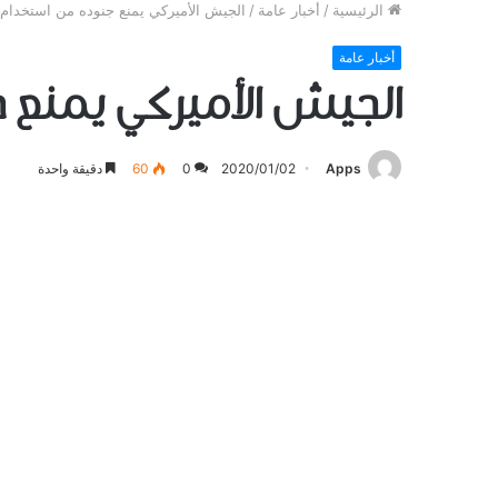
الرئيسية
/
أخبار عامة
/
ﺍﻟﺠﻴﺶ ﺍﻷﻣﻴﺮﻛﻲ يمنع جنوده من استخدام 
أخبار عامة
ﺍﻟﺠﻴﺶ ﺍﻷﻣﻴﺮﻛﻲ يمنع ج
Apps
2020/01/02
0
60
دقيقة واحدة