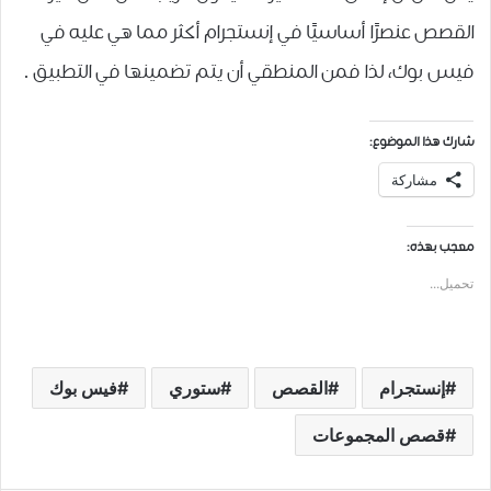
ﺍﻟﻘﺼﺺ ﻋﻨﺼﺮًﺍ ﺃﺳﺎﺳﻴًﺎ ﻓﻲ ﺇﻧﺴﺘﺠﺮﺍﻡ ﺃﻛﺜﺮ ﻣﻤﺎ ﻫﻲ ﻋﻠﻴﻪ ﻓﻲ
ﻓﻴﺲ ﺑﻮﻙ، ﻟﺬﺍ ﻓﻤﻦ ﺍﻟﻤﻨﻄﻘﻲ ﺃﻥ ﻳﺘﻢ ﺗﻀﻤﻴﻨﻬﺎ ﻓﻲ ﺍﻟﺘﻄﺒﻴﻖ .
شارك هذا الموضوع:
مشاركة
معجب بهذه:
تحميل...
إنستجرام
القصص
ستوري
فيس بوك
ﻗﺼﺺ ﺍﻟﻤﺠﻤﻮعات