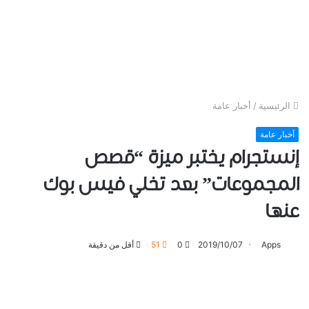
الرئيسية
/
أخبار عامة
أخبار عامة
ﺇﻧﺴﺘﺠﺮﺍﻡ ﻳﺨﺘﺒﺮ ميزة “ﻗﺼﺺ
ﺍﻟﻤﺠﻤﻮعات” ﺑﻌﺪ ﺗﺨﻠﻲ ﻓﻴﺲ ﺑﻮﻙ
ﻋﻨﻬﺎ
Apps
2019/10/07
0
51
أقل من دقيقة