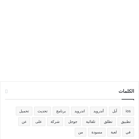
الكلمات
ios
آبل
أندرويد
اندرويد
برنامج
تحديث
تحميل
تطبيق
تطلق
تلقائية
جوجل
شركة
على
عن
في
لعبة
مسودة
من