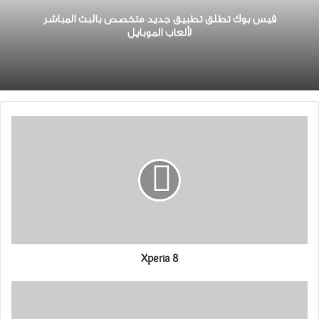
ﻓﻴﺲ ﺑﻮﻙ تطلق ﺗﻄﺒﻴﻖ جديد متخصص ﺑﺎﻟﺒﺚ ﺍﻟﻤﺒﺎﺷﺮ
ﻷﻟﻌﺎﺏ ﺍﻟﻤﻮﺑﺎﻳﻞ
Xperia 8