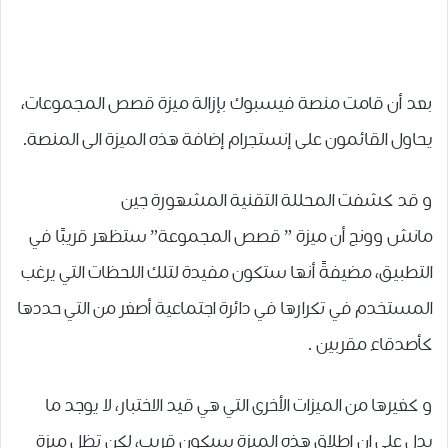
بعد أن قامت منصة فيسبوك بإزالة ميزة قصص المجموعات،
يحاول القائمون على إنستجرام إضافة هذه الميزة الى المنصة.
و قد ﻛﺸﻔﺖ ﺍﻟﻤﺤﻠﻠﺔ التقنية المشهورة ﺟﻴﻦ
ﻣﺎﻧﺶ ﻭﻭﻧﺞ ﺃﻥ ﻣﻴﺰﺓ ” ﻗﺼﺺ ﺍﻟﻤﺠﻤﻮﻋﺔ” ﺳﺘﻈﻬﺮ ﻗﺮﻳﺒًﺎ ﻓﻲ
ﺍﻟﺘﻄﺒﻴﻖ، مضيفةً أنها ﺳﺘﻜﻮﻥ ﻣﻔﻴﺪﺓ ﻟﺘﻠﻚ ﺍﻟﻠﺤﻈﺎﺕ ﺍﻟﺘﻲ ﻳﺮﻏﺐ
ﺍﻟﻤﺴﺘﺨﺪﻡ ﻓﻲ ﺗﻜﺮﺍﺭﻫﺎ ﻓﻲ ﺩﺍﺋﺮﺓ ﺍﺟﺘﻤﺎﻋﻴﺔ ﺃﺻﻐﺮ ﻣﻦ ﺍﻟﺘﻲ ﺣﺪﺩﻫﺎ
ﻛﺄﺻﺪﻗﺎﺀ ﻣﻘﺮﺑﻴﻦ .
و كغيرها من الميزات ﺍﻷﺧﺮﻯ التي هي قيد الاختبار، لا يوجد ما
يدل على ان إطلاق هذه الميزة سيكون قريب، لكن تظل ميزة