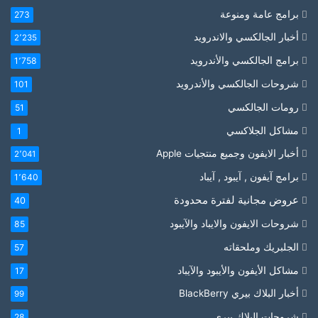
برامج عامة ومنوعة
273
أخبار الجالكسي والاندرويد
2٬235
برامج الجالكسي والأندرويد
1٬758
شروحات الجالكسي والأندرويد
101
رومات الجالكسي
51
مشاكل الجلاكسي
1
أخبار الايفون وجميع منتجيات Apple
2٬041
برامج آيفون , آيبود , آيباد
1٬640
عروض مجانية لفترة محدودة
40
شروحات الايفون والايباد والآيبود
85
الجلبريك وملحقاته
57
مشاكل الأيفون والأيبود والآيباد
17
أخبار البلاك بيري BlackBerry
99
شروحات البلاك بيري
28