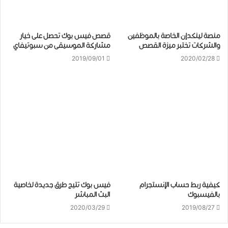
منصة ﻟﻴﻨﻜﺪﺇﻥ الخاصة بالموظفين
ﻗﺼﺺ ﻓﻴﺲ ﺑﻮﻙ ﺗﺤﺼﻞ ﻋﻠﻰ ﺧﻴﺎﺭ
والشركات تختبر ميزة القصص
ﻣﺸﺎﺭﻛﺔ ﺍﻟﻤﻮﺳﻴﻘﻰ ﻣﻦ ﺳﺒﻮﺗﻴﻔﺎﻱ
2019/09/01
2020/02/28
كيفية ربط حساب الإنستجرام
ﻓﻴﺲ ﺑﻮﻙ ﺗﺘﻴﺢ طرق جديدة لخاصية
بالفيسبوك
ﺍﻟﺒﺚ ﺍﻟﻤﺒﺎﺷﺮ
2020/03/29
2019/08/27