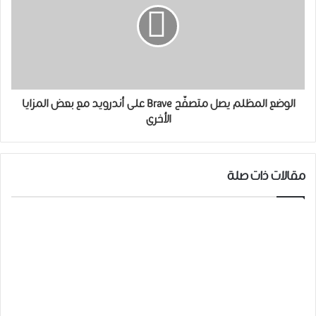
الوضع المظلم يصل ﻣﺘﺼﻔّﺢ Brave ﻋﻠﻰ ﺃﻧﺪﺭﻭﻳﺪ مع بعض المزايا
الأخرى
مقالات ذات صلة