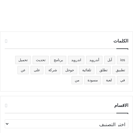
الكلمات
ios
آبل
أندرويد
اندرويد
برنامج
تحديث
تحميل
تطبيق
تطلق
تلقائية
جوجل
شركة
على
عن
في
لعبة
مسودة
من
الاقسام
الاقسام