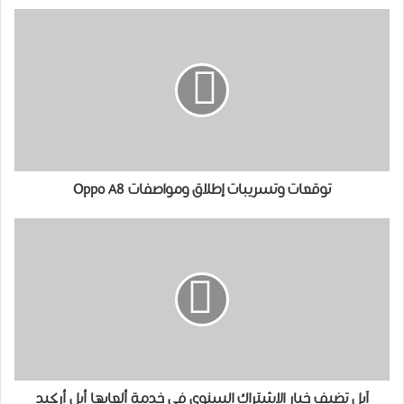
توقعات وتسريبات إطلاق ومواصفات Oppo A8
آبل تضيف خيار ﺍﻻﺷﺘﺮﺍﻙ ﺍﻟﺴﻨﻮﻱ ﻓﻲ ﺧﺪﻣﺔ ألعابها ﺃﺑﻞ ﺃﺭﻛﻴﺪ