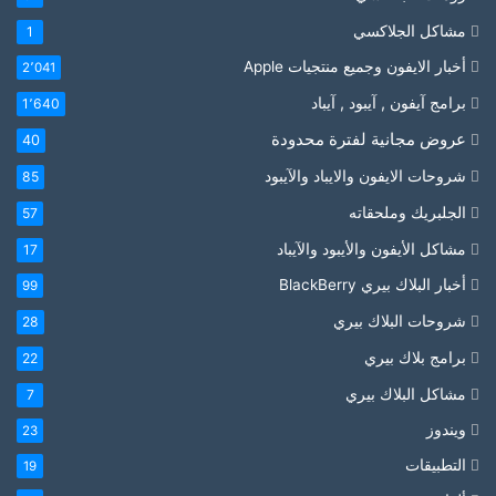
مشاكل الجلاكسي
1
أخبار الايفون وجميع منتجيات Apple
2٬041
برامج آيفون , آيبود , آيباد
1٬640
عروض مجانية لفترة محدودة
40
شروحات الايفون والايباد والآيبود
85
الجلبريك وملحقاته
57
مشاكل الأيفون والأيبود والآيباد
17
أخبار البلاك بيري BlackBerry
99
شروحات البلاك بيري
28
برامج بلاك بيري
22
مشاكل البلاك بيري
7
ويندوز
23
التطبيقات
19