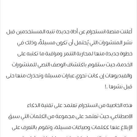
ﺃﻋﻠﻨﺖ منصة ﺍﻧﺴﺘﺠﺮﺍﻡ ﻋﻦ أداة جديدة ﺗﻨﺒﻪ ﺍﻟﻤﺴﺘﺨﺪﻣﻴﻦ ﻗﺒﻞ
ﻧﺸﺮ ﺍﻟﻤﻨﺸﻮﺭﺍﺕ ﺍﻟﺘﻲ ﻳُﺤﺘﻤﻞ ﺃﻥ ﺗﻜﻮﻥ ﻣﺴﻴﺌﺔً، ﻭﺫﻟﻚ ﻓﻲ
ﺧﻄﻮﺓ ﺟﺪﻳﺪﺓ ﻣﻨﻬﺎ ﻟﻤﺤﺎﺭﺑﺔ ﺍﻟﺘﻨﻤﺮ ﻭﻣﺮﺍﻗﺒﺔ ﻣﺎ ﺗﻜﺘﺒﻪ ﻋﻠﻰ
ﺍﻟﺨﺪﻣﺔ، ﺣﻴﺚ ﺳﺘﻘﻮﻡ ﺑﺎﻛﺘﺸﺎﻑ ﺍﻟﻮﺻﻒ ﺍﻟﻨﺼﻲ ﻟﻠﻤﻨﺸﻮﺭﺍﺕ
ﻭﺍﻟﻔﻴﺪﻳﻮﻫﺎﺕ ﺇﻥ ﻛﺎﻧﺖ ﺗﺤﻮﻱ ﻋﺒﺎﺭﺍﺕ ﻣﺴﻴﺌﺔ ﻭﺗﺤﺬﺭﻙ ﻣﻨﻬﺎ ﺣﺘﻰ
ﻗﺒﻞ ﻧﺸﺮﻫﺎ .!
هذه الخاصية من انستجرام تعتمد على تقنية الذكاء
الاصطناعي، حيث تعتمد ﻋﻠﻰ ﻣﺠﻤﻮﻋﺔ ﻣﻦ ﺍﻟﻜﻠﻤﺎﺕ ﺍﻟﺘﻲ ﺳﺒﻖ
ﺍﻹﺑﻼﻍ ﻋﻨﻬﺎ ﻛﻜﻠﻤﺎﺕ ﻭﺻﻴﺎﻏﺎﺕ ﻣﺴﻴﺌﺔ، ﻭﺗﻘﻮﻡ ﺑﺎﻟﺘﻌﺮﻑ ﻋﻠﻰ