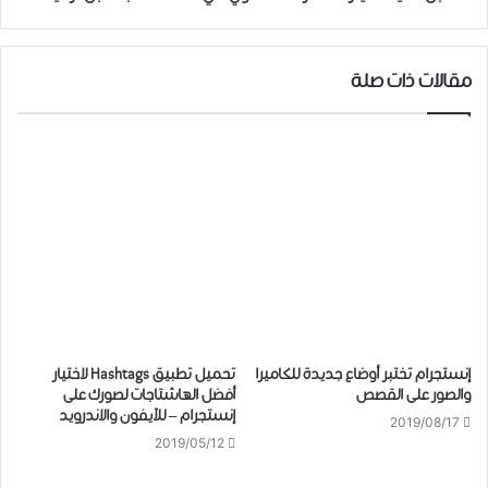
مقالات ذات صلة
إنستجرام تختبر ﺃﻭﺿﺎﻉ جديدة ﻟﻠﻜﺎﻣﻴﺮﺍ
تحميل ﺗﻄﺒﻴﻖ Hashtags لاختيار
ﻭﺍﻟﺼﻮﺭ ﻋﻠﻰ القصص
أفضل الهاشتاجات لصورك على
إنستجرام – للآيفون والاندرويد
2019/08/17
2019/05/12