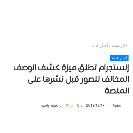
الرئيسية
/
أخبار عامة
أخبار عامة
ﺇﻧﺴﺘﺠﺮﺍﻡ ﺗﻄﻠﻖ ﻣﻴﺰﺓ ﻛﺸﻒ ﺍﻟﻮﺻﻒ
ﺍﻟﻤﺨﺎﻟﻒ ﻟﻠﺼﻮﺭ ﻗﺒﻞ ﻧﺸﺮﻫﺎ ﻋﻠﻰ
المنصة
Apps
2019/12/17
0
61
دقيقة واحدة