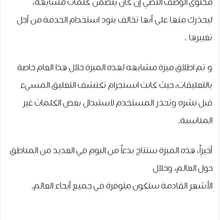
ﻣﺤﺘﻮﻯ ﺍﻟﻮﺻﻒ ﺍﻟﻨﺼﻲ ﺇﻥ ﻛﺎﻥ ﻳﺘﻀﻤﻦ ﻛﻠﻤﺎﺕ ﻣﺸﺎﺑﻬﺔ،
ﻟﻴﺤﺬﺭﻙ ﻣﻨﻬﺎ ﻋﻠﻰ ﺃﻧﻬﺎ ﺗﺨﺎﻟﻒ ﺑﻨﻮﺩ ﺍﺳﺘﺨﺪﺍﻡ ﺍﻟﺨﺪﻣﺔ ﻣﻦ ﺃﺟﻞ
ﺗﻐﻴﻴﺮﻫﺎ .
و تم اطلاق ميزة مشابهه لهذه الميزة خلال هذا العام خاصة
باﻟﺘﻌﻠﻴﻘﺎﺕ، ﺣﻴﺚ ﻛﺎﻧﺖ ﺍﻧﺴﺘﺠﺮﺍﻡ ﺗﻜﺘﺸﻒ ﺍﻟﺘﻌﻠﻴﻖ ﺍﻟﻤﺴﻲﺀ
ﻗﺒﻞ ﻧﺸﺮﻩ ﻭﺗﺤﺬﺭ ﺍﻟﻤﺴﺘﺨﺪﻡ ﻻﺳﺘﺒﺪﺍﻝ ﺑﻌﺾ ﺍﻟﻜﻠﻤﺎﺕ ﻏﻴﺮ
ﺍﻟﻤﻨﺎﺳﺒﺔ.
أخيراً، ﻫﺬﻩ ﺍﻟﻤﻴﺰﺓ ﺳﺘﺘﺎﺡ ﺑﺪﺀﺍً ﻣﻦ ﺍﻟﻴﻮﻡ ﻓﻲ العديد من المناطق
ﺣﻮﻝ ﺍﻟﻌﺎﻟﻢ، ﻭﺧﻼﻝ
ﺍﻷﺷﻬﺮ ﺍﻟﻘﺎﺩﻣﺔ ستكون متوفرة في جميع ﺃﻧﺤﺎﺀ ﺍﻟﻌﺎﻟﻢ.