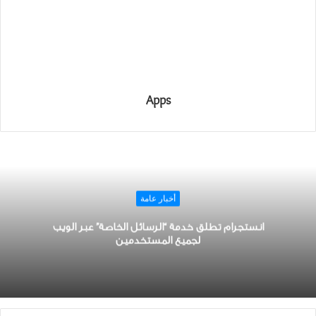
Apps
أخبار عامة
ﺍﻧﺴﺘﺠﺮﺍﻡ تطلق خدمة “ﺍﻟﺮﺳﺎﺋﻞ ﺍﻟﺨﺎﺻﺔ” ﻋﺒﺮ ﺍﻟﻮﻳﺐ
لجميع المستخدمين