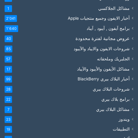
مشاكل الجلاكسي
1
أخبار الايفون وجميع منتجيات Apple
2٬041
برامج آيفون , آيبود , آيباد
1٬640
عروض مجانية لفترة محدودة
40
شروحات الايفون والايباد والآيبود
85
الجلبريك وملحقاته
57
مشاكل الأيفون والأيبود والآيباد
17
أخبار البلاك بيري BlackBerry
99
شروحات البلاك بيري
28
برامج بلاك بيري
22
مشاكل البلاك بيري
7
ويندوز
23
التطبيقات
19