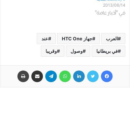
2013/06/14
في "أخبار عامة"
العرب
جهاز HTC One
عند
في بريطانيا
وصول
وقريبا
فيسبوك
تويتر
لينكدإن
واتساب
تيلقرام
مشاركة عبر البريد
طباعة