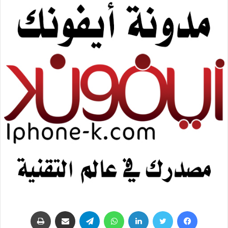
فيسبوك
تويتر
لينكدإن
واتساب
تيلقرام
مشاركة عبر البريد
طباعة