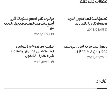
مقالات ذات صلة
تطبيق لعبة المدافعون العرب
يوتيوب تتيح تصفح محتويات أخرى
ArabDefender للاندرويد
أثناء مشاهدة الفيديوهات على الويب
قريباً
2013/08/05
2018/10/23
وصول عدد مرات التنزيل في متجر
تطبيق EyeMeasure لقياس
جوجل بلاي إلى 50 مليار
المسافة بين القرنيتين بدقة عند
شراء نظارة – للايفون
2013/07/20
2019/02/10
اترك رد