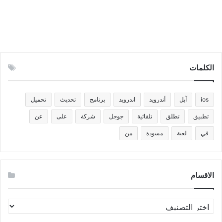
الكلمات
ios
آبل
أندرويد
اندرويد
برنامج
تحديث
تحميل
تطبيق
تطلق
تلقائية
جوجل
شركة
على
عن
في
لعبة
مسودة
من
الاقسام
الاقسام