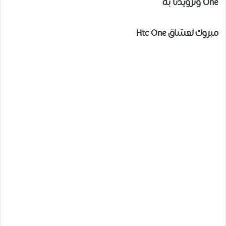
One وتزويدنا به
مبروك لعشاق Htc One