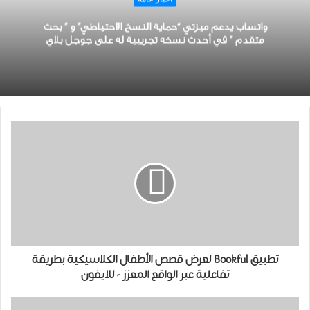
واتساب يدعم ميزتي “ﺣﻤﺎﻳﺔ ﺍﻟﻨﺴﺦ ﺍﻻﺣﺘﻴﺎﻃﻲ” ﻭ ” ﺑﺤﺚ
ﻣﺘﻘﺪﻡ ” في أحدث نسخه تجريبية له على جوجل بلاي
تطبيق Bookful لعرض قصص الأطفال الكلاسيكية بطريقة
تفاعلية عبر الواقع المعزز - للايفون