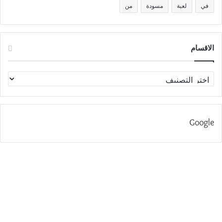
في
لعبة
مسودة
من
الاقسام
الاقسام
Google