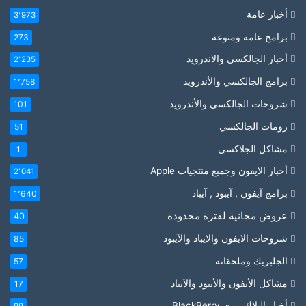
أخبار عامة
3٬973
برامج عامة ومنوعة
273
أخبار الجالكسي والاندرويد
2٬235
برامج الجالكسي والأندرويد
1٬758
شروحات الجالكسي والأندرويد
101
رومات الجالكسي
51
مشاكل الجلاكسي
1
أخبار الايفون وجميع منتجيات Apple
2٬041
برامج آيفون , آيبود , آيباد
1٬640
عروض مجانية لفترة محدودة
40
شروحات الايفون والايباد والآيبود
85
الجلبريك وملحقاته
57
مشاكل الأيفون والأيبود والآيباد
17
أخبار البلاك بيري BlackBerry