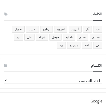
الكلمات
ios
آبل
أندرويد
اندرويد
برنامج
تحديث
تحميل
تطبيق
تطلق
تلقائية
جوجل
شركة
على
عن
في
لعبة
مسودة
من
الاقسام
الاقسام
Google