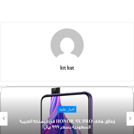
kit kat
أخبار عامة
إطلاق ﻫﺎﺗﻒ HONOR 9X PRO في ﺍﻟﻤﻤﻠﻜﺔ ﺍﻟﻌﺮﺑﻴﺔ
ﺍﻟﺴﻌﻮﺩﻳﺔ ﺑﺴﻌﺮ 999 ﺭﻳﺎﻝ