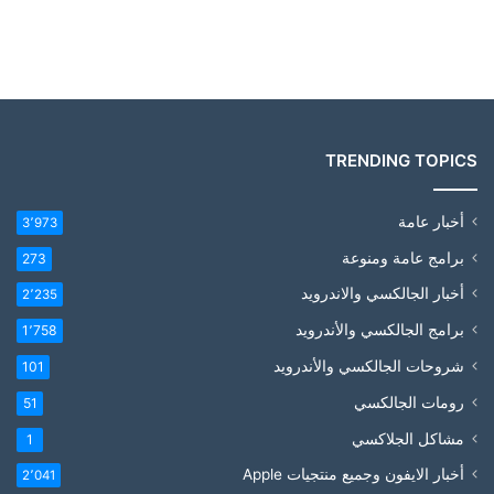
TRENDING TOPICS
أخبار عامة
3٬973
برامج عامة ومنوعة
273
أخبار الجالكسي والاندرويد
2٬235
برامج الجالكسي والأندرويد
1٬758
شروحات الجالكسي والأندرويد
101
رومات الجالكسي
51
مشاكل الجلاكسي
1
أخبار الايفون وجميع منتجيات Apple
2٬041