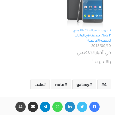
تسريب سعر الهاتف اللوحي
Galaxy Note 3 في الولايات
المتحدة الامريكية
2013/09/10
في "أخبار الجالكسي
والاندرويد"
4
galaxy
note
هاتف
فيسبوك
تويتر
لينكدإن
واتساب
تيلقرام
مشاركة عبر البريد
طباعة