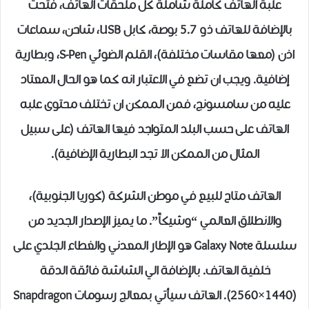
علبة الهاتف كاملة شاملة كل ملحقات الهاتف، فتحت
بالإضافة للهاتف ذو 5.7 بوصة، كابل USB، شاحن، سماعات
اذن (معها مقاسات مختلفة)، القلم الضوئي S-Pen، وبطارية
إضافية. ويجب ان تضع في الاعتبار انه كما هو الحال المعتاد
عليه من سامسونج، فمن الممكن ان تختلف محتوى علبه
الهاتف على حسب البلد المتواجد فيها الهاتف (على سبيل
المثال من الممكن الا تجد البطارية الإضافية).
الهاتف متاح للبيع في موطن الشركة (كوريا الجنوبية)،
والانطلاق العالمي “وشيكاً”. ما يميز الإصدار الجديد من
سلسلة Galaxy Note هو الإطار المعدني والغطاء الجلدي على
خلفية الهاتف. بالإضافة الي الشاشة فائقة الدقة
(1440×2560). الهاتف سيأتي بمعالج رسومات Snapdragon