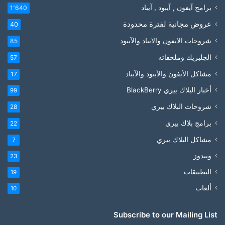
برامج آيفون , آيبود , آيباد
1٬640
عروض مجانية لفترة محدودة
40
شروحات الايفون والايباد والآيبود
85
الجلبريك وملحقاته
57
مشاكل الأيفون والأيبود والآيباد
17
أخبار البلاك بيري BlackBerry
99
شروحات البلاك بيري
28
برامج بلاك بيري
22
مشاكل البلاك بيري
7
ويندوز
23
التطبيقات
19
ألعاب
10
Subscribe to our Mailing List