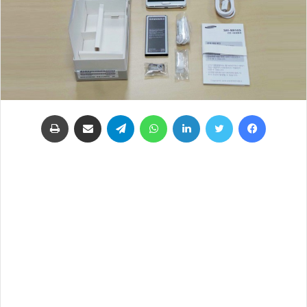
فيسبوك
تويتر
لينكدإن
واتساب
تيلقرام
مشاركة عبر البريد
طباعة