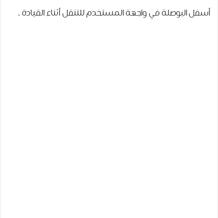
ﺃﺳﻔﻞ ﺍﻟﺒﻮﺻﻠﺔ ﻓﻲ ﻭﺍﺟﻬﺔ ﺍﻟﻤﺴﺘﺨﺪﻡ ﻟﻠﺘﻨﻘﻞ ﺃﺛﻨﺎﺀ ﺍﻟﻘﻴﺎﺩﺓ .