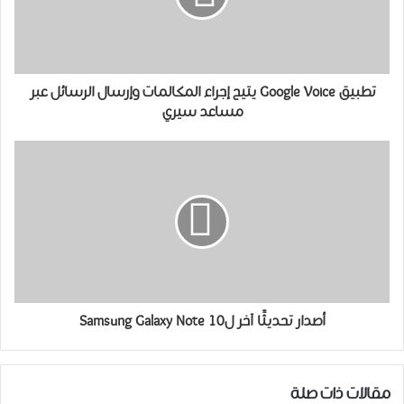
ﺗﻄﺒﻴﻖ Google Voice ﻳﺘﻴﺢ إجراء ﺍﻟﻤﻜﺎﻟﻤﺎﺕ ﻭﺇﺭﺳﺎﻝ ﺍﻟﺮﺳﺎﺋﻞ عبر
مساعد ﺳﻴﺮﻱ
أصدار تحديثًا آخر لSamsung Galaxy Note 10
مقالات ذات صلة