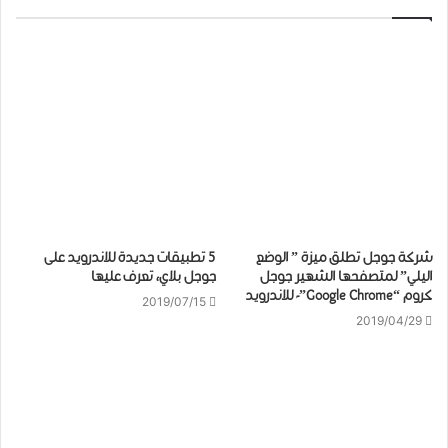
ﺷﺮﻛﺔ ﺟﻮﺟﻞ تطلق ﻣﻴﺰﺓ ” ﺍﻟﻮﺿﻊ
5 ﺗﻄﺒﻴﻘﺎﺕ جديدة للاندرويد على
ﺍليلي” لمتصفحها الشهير ﺟﻮﺟﻞ
جوجل بلاي، تعرف عليها
ﻛﺮﻭﻡ “Google Chrome”- للاندرويد
2019/07/15
2019/04/29