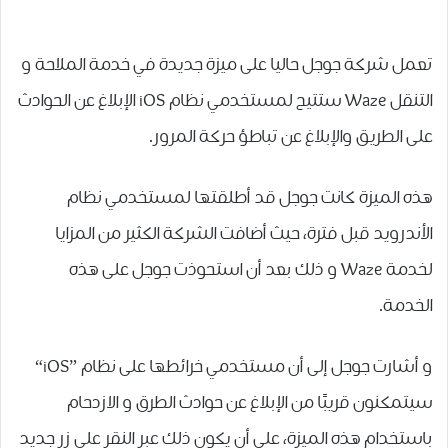
تعمل شركة جوجل حاليا على ميزة جديدة في خدمة الملاحة و
التنقل Waze ستتيح لمستخدمي نظام iOS ﺍﻹﺑﻼﻍ ﻋﻦ ﺍﻟﺤﻮﺍﺩﺙ
ﻋﻠﻰ ﺍﻟﻄﺮﻳﻖ ﻭﺍﻹﺑﻼﻍ ﻋﻦ ﺗﺒﺎﻃﺆ ﺣﺮﻛﺔ ﺍﻟﻤﺮﻭﺭ.
هذه الميزة كانت جوجل قد أطلقتها لمستخدمي نظام
الأندرويد قبل فترة، حيث أضافت الشركة الكثير من المزايا
لخدمة Waze و ذلك بعد ﺃﻥ ﺍﺳﺘﺤﻮﺫﺕ ﺟﻮﺟﻞ ﻋﻠﻰ هذه
الخدمة.
و أشارت جوجل إلى أن مستخدمي ﺧﺮﺍﺋﻄﻬﺎ ﻋﻠﻰ نظام ”iOS“
ﺳﻴﺘﻤﻜﻨﻮﻥ ﻗﺮﻳﺒًﺎ ﻣﻦ ﺍﻹﺑﻼﻍ ﻋﻦ ﺣﻮﺍﺩﺙ ﺍﻟﻄﺮﻕ و الازدحام
باستخدام هذه الميزة، ﻋﻠﻰ ﺃﻥ ﻳﻜﻮﻥ ﺫﻟﻚ ﻋﺒﺮ ﺍﻟﻨﻘﺮ ﻋﻠﻰ ﺯﺭ ﺟﺪﻳﺪ