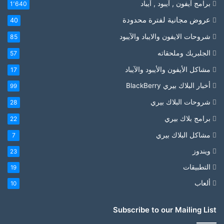
برامج آيفون , آيبود , آيباد
1٬640
عروض مجانية لفترة محدودة
40
شروحات الايفون والايباد والآيبود
85
الجلبريك وملحقاته
57
مشاكل الأيفون والأيبود والآيباد
17
أخبار البلاك بيري BlackBerry
99
شروحات البلاك بيري
28
برامج بلاك بيري
22
مشاكل البلاك بيري
7
ويندوز
23
التطبيقات
19
ألعاب
10
Subscribe to our Mailing List