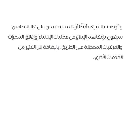
و أوضحت ﺍﻟﺸﺮﻛﺔ ﺃﻳﻀًﺎ ﺃﻥ ﺍﻟﻤﺴﺘﺨﺪﻣﻴﻦ ﻋﻠﻰ ﻛﻼ ﺍﻟﻨﻈﺎﻣﻴﻦ
سيكون بإمكانهم ﺍﻹﺑﻼﻍ ﻋﻦ ﻋﻤﻠﻴﺎﺕ ﺍﻹﻧﺸﺎﺀ ﻭﺇﻏﻼﻕ ﺍﻟﻤﻤﺮﺍﺕ
ﻭﺍﻟﻤﺮﻛﺒﺎﺕ ﺍﻟﻤﻌﻄﻠﺔ ﻋﻠﻰ ﺍﻟﻄﺮﻳﻖ، بالإضافة الى الكثير من
الخدمات الأخرى .