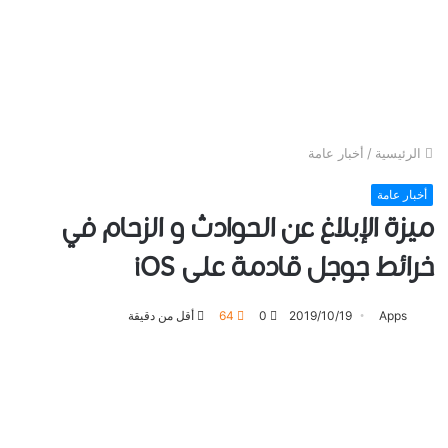
الرئيسية
/
أخبار عامة
أخبار عامة
ميزة ﺍﻹﺑﻼﻍ ﻋﻦ ﺍﻟﺤﻮﺍﺩﺙ و الزحام في
خرائط جوجل قادمة على iOS
Apps
2019/10/19
0
64
أقل من دقيقة