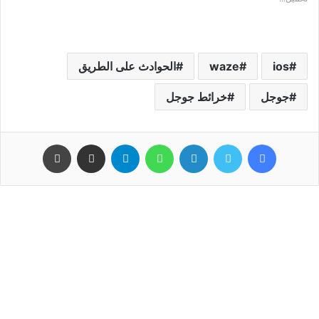
ios
waze
ﺍﻟﺤﻮﺍﺩﺙ على الطريق
جوجل
خرائط جوجل
فيسبوك
تويتر
لينكدإن
واتساب
تيلقرام
مشاركة عبر البريد
طباعة