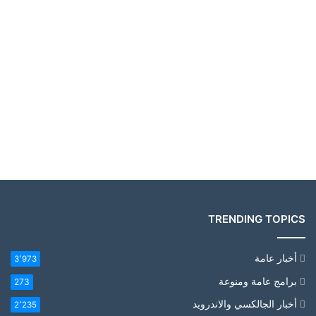
TRENDING TOPICS
أخبار عامة
3٬973
برامج عامة ومنوعة
273
أخبار الجالكسي والاندرويد
2٬235