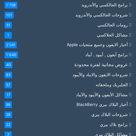
برامج الجالكسي والأندرويد
1٬758
شروحات الجالكسي والأندرويد
101
رومات الجالكسي
51
مشاكل الجلاكسي
1
أخبار الايفون وجميع منتجيات Apple
2٬041
برامج آيفون , آيبود , آيباد
1٬640
عروض مجانية لفترة محدودة
40
شروحات الايفون والايباد والآيبود
85
الجلبريك وملحقاته
57
مشاكل الأيفون والأيبود والآيباد
17
أخبار البلاك بيري BlackBerry
99
شروحات البلاك بيري
28
برامج بلاك بيري
22
مشاكل البلاك بيري
7