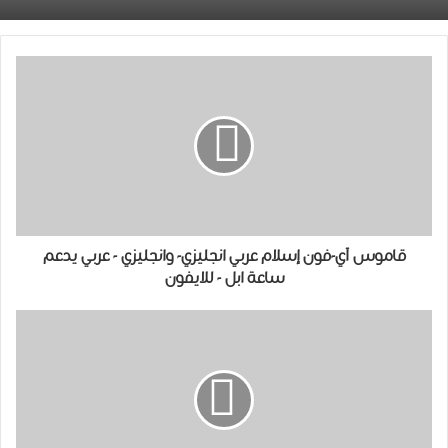
قاموس آي-فون إسلام عربي انجليزي- وانجليزي - عربي يدعم
ساعة ابل - للايفون