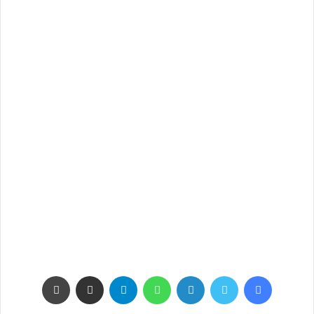
فيسبوك
تويتر
لينكدإن
واتساب
تيلقرام
مشاركة عبر البريد
طباعة