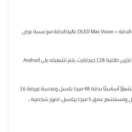
-يتميز هذا الهاتف الذكي بشاشة 6.4 بوصة عالية الدقة + OLED Max Vision عالية الدقة مع نسبة عرض
-ذاكرة وصول عشوائي سعتها 4 جيجابايت وذاكرة تخزين داخلية 128 جيجابايت. يتم تشغيله على Android
-كاميرا رباعية في الخلف. يتضمن هذا الإعداد مستشعرًا أساسيًا بدقة 48 ميجا بكسل وعدسة عريضة 16
ميجا بكسل وعدسة تليفوتوغرافي 8 ميجا بكسل ومستشعر عمق 5 ميجا بيكسل. لصور شخصية ،