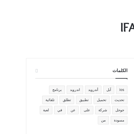
الكلمات
ios
آبل
أندرويد
اندرويد
برنامج
تحديث
تحميل
تطبيق
تطلق
تلقائية
جوجل
شركة
على
عن
في
لعبة
مسودة
من