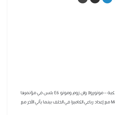
كشفت موتورولا النقاب عن اثنين من الهواتف الذكية – موتورولا وان زوم وموتو E6 بلس في مؤتمرها
الصحفي IFA 2019 هذا العام. يأتي Moto One Zoom مع إعداد رباعي الكاميرا في الخلف بينما يأتي الآخر مع