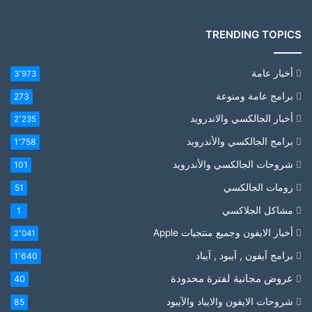
TRENDING TOPICS
أخبار عامة
3٬973
برامج عامة ومنوعة
273
أخبار الجالكسي والاندرويد
2٬235
برامج الجالكسي والأندرويد
1٬758
شروحات الجالكسي والأندرويد
101
رومات الجالكسي
51
مشاكل الجلاكسي
1
أخبار الايفون وجميع منتجيات Apple
2٬041
برامج آيفون , آيبود , آيباد
1٬640
عروض مجانية لفترة محدودة
40
شروحات الايفون والايباد والآيبود
85