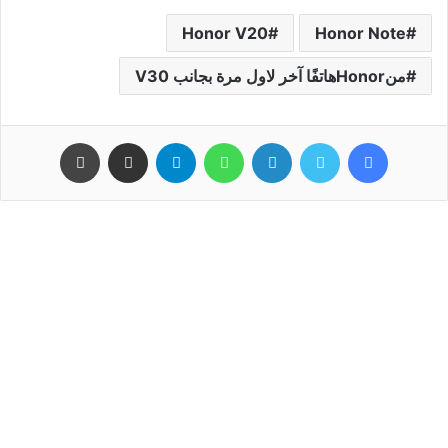
Honor V20
Honor Note
منHonorهاتفًا آخر لاول مرة بجانب V30
فيسبوك
تويتر
لينكدإن
واتساب
تيلقرام
مشاركة عبر البريد
طباعة