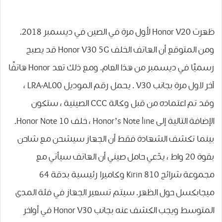
ظهرت Honor V20 لأول مرة في الصين في ديسمبر 2018.
ومن المتوقع أن الهاتف الخلف Honor V30 5G قد يصبح
رسميًا في ديسمبر من هذا العام. ومع ذلك تعد Honor هاتفًا
آخر لاول مرة بجانب V30 . يحمل رقم الموديل LRA-AL00 ،
وقد تم اعتماده من قبل وكالة CCC الصينية ، ستكون
الإضافة التالية إلى Honor’s Note line ، خلف Honor Note 10.
بينما تكشف الشهادة فقط أن الجهاز سيشحن مع شاحن
بقوة 20 واط ، يدّعي حامل صيني أن الهاتف سيأتي مع
مجموعة شرائح Kirin 810 وكاميرا رئيسية بدقة 64
ميجابكسل حول الظهر. سيتم تسعير الجهاز في فئة المدى
المتوسط ويجب الكشف عنه بجانب Honor V30 في أواخر