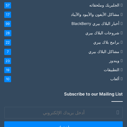
الجلبريك وملحقاته
57
مشاكل الأيفون والأيبود والآيباد
17
أخبار البلاك بيري BlackBerry
99
شروحات البلاك بيري
28
برامج بلاك بيري
22
مشاكل البلاك بيري
7
ويندوز
23
التطبيقات
19
ألعاب
10
Subscribe to our Mailing List
أدخل
بريدك
الإلكتروني