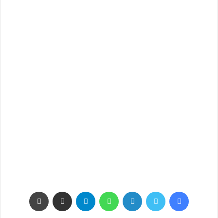
فيسبوك
تويتر
لينكدإن
واتساب
تيلقرام
مشاركة عبر البريد
طباعة