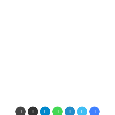
فيسبوك
تويتر
لينكدإن
واتساب
تيلقرام
مشاركة عبر البريد
طباعة