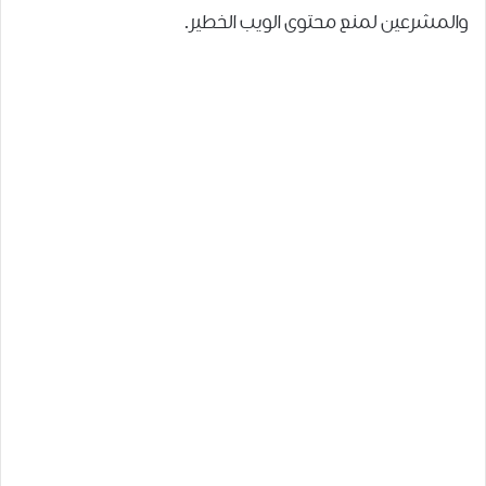
ﻭﺍﻟﻤﺸﺮﻋﻴﻦ ﻟﻤﻨﻊ ﻣﺤﺘﻮﻯ ﺍﻟﻮﻳﺐ ﺍﻟﺨﻄﻴﺮ.