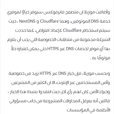
وأضافت ﻣﻮﺯﻳﻼ ان متصفح ﻓﺎﻳﺮﻓﻮﻛﺲ ﺳﻴﻮﻓﺮ ﺧﻴﺎﺭًﺍ ﻟﻤﻮﻓﺮﻱ
ﺧﺪﻣﺔ DNS ﺍﻟﻤﻮﺛﻮﻗﻴﻦ، ﻭﻫﻤﺎ Cloudflare ﻭ NextDNS ، ﺣﻴﺚ
ﺳﻴﺘﻢ ﺍﺳﺘﺨﺪﺍﻡ Cloudflare ﻛﺈﻋﺪﺍﺩ ﺍﻓﺘﺮﺍﺿﻲ، كما حددت
الشركة ﻣﺠﻤﻮﻋﺔ ﻣﻦ ﻣﺘﻄﻠﺒﺎﺕ ﺍﻟﺨﺼﻮﺻﻴﺔ ﺍﻟﺘﻲ ﻳﺠﺐ ﺃﻥ ﻳﻠﺘﺰﻡ
ﺑﻬﺎ ﺃﻱ ﻣﻮﻓﺮ ﻟﺨﺪﻣﺎﺕ DNS ﻋﺒﺮ HTTPS ﺣﺘﻰ ﻳﻤﻜﻦ ﺍﻋﺘﺒﺎﺭﻩ ﺣﻼً
ﻣﻮﺛﻮﻗًﺎ ﺑﻪ .
وبحسب ﻣﻮﺯﻳﻼ، فإن ﺧﻴﺎﺭ DNS ﻋﺒﺮ HTTPS ﻳﺰﻳﺪ ﻣﻦ ﺧﺼﻮﺻﻴﺔ
ﻭﺃﻣﻦ ﺍﻟﻤﺴﺘﺨﺪﻣﻴﻦ ﻋﺒﺮ ﺍﻹﻧﺘﺮﻧﺖ، الا ان الكثير من المشرعين
وخبراء الأمن كان لهم رأي آخر، حيث انتقدوا بشدة ﻫﺬﺍ ﺍﻟﺨﻴﺎﺭ ،
قائلين أنه ﻳﻌﺮﻗﻞ ﺍﻟﻤﺤﺎﻭﻻﺕ ﺍﻟﻤﺸﺮﻭﻋﺔ ﻣﻦ ﺟﺎﻧﺐ ﻣﺴﺆﻭﻟﻲ
ﺍﻷﻧﻈﻤﺔ ﻓﻲ ﺍﻟﻤﺆﺳﺴﺎﺕ