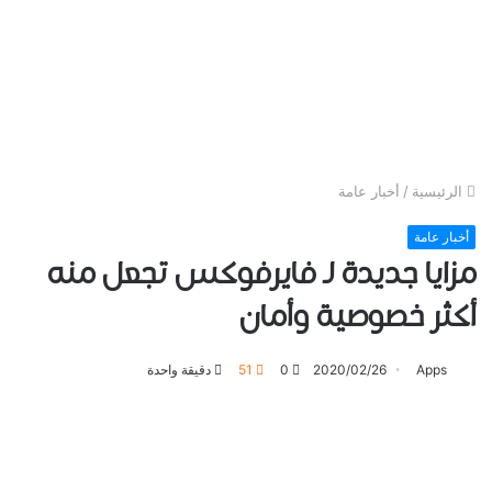
الرئيسية
/
أخبار عامة
أخبار عامة
مزايا جديدة لـ ﻓﺎﻳﺮﻓﻮﻛﺲ تجعل منه
ﺃﻛﺜﺮ ﺧﺼﻮﺻﻴﺔ ﻭﺃﻣﺎﻥ
Apps
2020/02/26
0
51
دقيقة واحدة