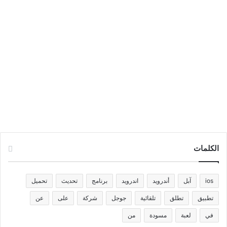
الكلمات
ios
آبل
أندرويد
اندرويد
برنامج
تحديث
تحميل
تطبيق
تطلق
تلقائية
جوجل
شركة
على
عن
في
لعبة
مسودة
من