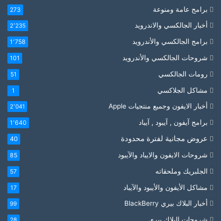
برامج عامة ومنوعة
273
أخبار الجالكسي والاندرويد
2٬235
برامج الجالكسي والأندرويد
1٬758
شروحات الجالكسي والأندرويد
101
رومات الجالكسي
51
مشاكل الجلاكسي
1
أخبار الايفون وجميع منتجيات Apple
2٬041
برامج آيفون , آيبود , آيباد
1٬640
عروض مجانية لفترة محدودة
40
شروحات الايفون والايباد والآيبود
85
الجلبريك وملحقاته
57
مشاكل الأيفون والأيبود والآيباد
17
أخبار البلاك بيري BlackBerry
99
شروحات البلاك بيري
28