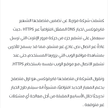
كشفت شركة موزيلا عن تضمين متصفحها الشهير
ﻓﺎﻳﺮﻓﻮﻛﺲ ﻟﺨﻴﺎﺭ DNS المفعّل افتراضياً ﻋﺒﺮ HTTPS ، حيث
سيعمل على تشفير ﺟﺰﺀ ﻣﻦ ﺣﺮﻛﺔ ﻣﺮﻭﺭ ﺍﻹﻧﺘﺮﻧﺖ ﺍﻟﺘﻲ ﺗﺮﺳﻞ
ﻋﺎﺩﺓً ﻋﺒﺮ ﺍﺗﺼﺎﻝ ﻧﺺ ﻋﺎﺩﻱ ﻏﻴﺮ ﻣﺸﻔﺮ، ﻣﻤﺎ ﻗﺪ ﻳﺴﻤﺢ ﻟﻶﺧﺮﻳﻦ
ﺑﻤﺸﺎﻫﺪﺓ ﻣﻮﺍﻗﻊ ﺍﻟﻮﻳﺐ ﺍﻟﺘﻲ ﻳﺰﻭﺭﻫﺎ ﺍﻟﻤﺴﺘﺨﺪﻡ، ﺣﺘﻰ ﻋﻨﺪ
ﺗﺸﻔﻴﺮ ﺍﻻﺗﺼﺎﻝ ﻣﻊ ﻣﻮﻗﻊ ﺍﻟﻮﻳﺐ ﻧﻔﺴﻪ ﺑﺎﺳﺘﺨﺪﺍﻡ HTTPS.
وتقول الشركة ان متصفحها فايرفوكس هو اول متصفح
ﻳﺪﻋﻢ ﺍﻟﻤﻌﻴﺎﺭ ﺍﻟﺠﺪﻳﺪ ﺍﻓﺘﺮﺍﺿﻴًﺎ، مشيرةً انه سيتم طرح ﺍﻟﺨﻴﺎﺭ
ﺗﺪﺭﻳﺠﻴًﺎ ﺧﻼﻝ ﺍﻷﺳﺎﺑﻴﻊ ﺍﻟﻤﻘﺒﻠﺔ ﻣﻦ ﺃﺟﻞ ﻣﻌﺎﻟﺠﺔ ﺃﻱ ﻣﺸﻜﻼﺕ
ﻏﻴﺮ ﻣﺘﻮﻗﻌﺔ .