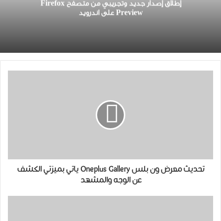
إطلاق ﺇﺻﺪﺍﺭ ﺟﺪﻳﺪ ﻭﺗﺠﺮﻳﺒﻲ ﻣﻦ متصفح Firefox
Preview على اندرويد
تحديث معرض ون بلس Oneplus Gallery ياتي بميزتي ﺍﻟﻜﺸﻒ
ﻋﻦ ﺍﻟﻮﺟﻪ والمشهد