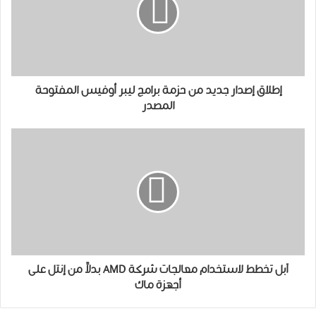
ﺇطلاق إﺻﺪﺍﺭ ﺟﺪﻳﺪ ﻣﻦ ﺣﺰﻣﺔ برامج ﻟﻴﺒﺮ ﺃﻭﻓﻴﺲ ﺍﻟﻤﻔﺘﻮﺣﺔ
ﺍﻟﻤﺼﺪﺭ
آبل ﺗﺨﻄﻂ لاستخدام ﻣﻌﺎﻟﺠﺎﺕ ﺷﺮﻛﺔ AMD بدلاً من إنتل على
أﺟﻬﺰﺓ ﻣﺎﻙ