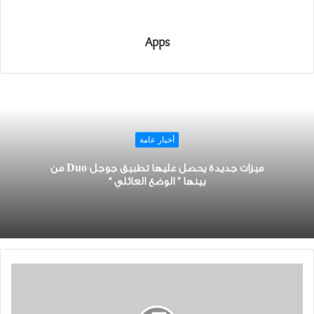
Apps
أخبار عامة
ميزات جديدة يحصل عليها تطبيق ﺟﻮﺟﻞ Duo من
بينها ” ﺍﻟﻮﺿﻊ ﺍﻟﻌﺎﺋﻠﻲ “