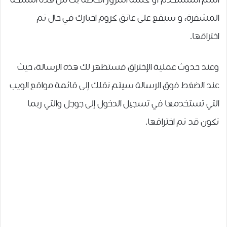
ﺍﺳﻢ ﺍﻟﻤﺴﺘﺨﺪﻡ ﺃﻭ ﻛﻠﻤﺔ ﺍﻟﻤﺮﻭﺭ ﺍﻟﺨﺎﺻﺔ ﺑﻚ ﻣﻦ ﻫﺬﻩ ﺍﻟﻨﺴﺨﺔ
ﺍﻟﻤﺸﻔﺮﺓ، و سيقع على عاتق كروم اخبارك في حال تم
اختراقها.
وعند حدوث عملية الإختراق فستظهر لك هذه الرسالة، حيث
عند الضغط فوق الرسالة سيتم نقلك ﺇﻟﻰ ﻗﺎﺋﻤﺔ ﻣﻮﺍﻗﻊ ﺍﻟﻮﻳﺐ
ﺍﻟﺘﻲ ﺗﺴﺘﺨﺪﻣﻬﺎ ﻓﻲ ﺗﺴﺠﻴﻞ ﺍﻟﺪﺧﻮﻝ ﺇﻟﻰ ﺟﻮﺟﻞ ﻭﺍﻟﺘﻲ ﺭﺑﻤﺎ
ﺗﻜﻮﻥ ﻗﺪ ﺗﻢ ﺍﺧﺘﺮﺍﻗﻬﺎ.