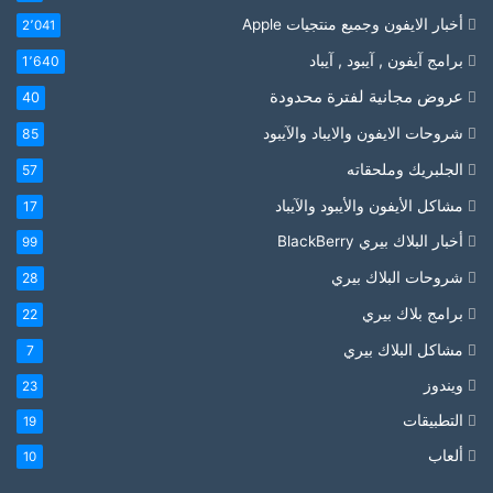
أخبار الايفون وجميع منتجيات Apple
2٬041
برامج آيفون , آيبود , آيباد
1٬640
عروض مجانية لفترة محدودة
40
شروحات الايفون والايباد والآيبود
85
الجلبريك وملحقاته
57
مشاكل الأيفون والأيبود والآيباد
17
أخبار البلاك بيري BlackBerry
99
شروحات البلاك بيري
28
برامج بلاك بيري
22
مشاكل البلاك بيري
7
ويندوز
23
التطبيقات
19
ألعاب
10