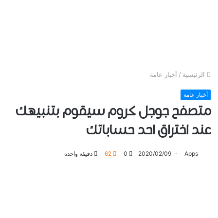
الرئيسية
/
أخبار عامة
أخبار عامة
متصفح جوجل ﻛﺮﻭﻡ سيقوم بتنبيهك
عند اختراق احد ﺣﺴﺎﺑﺎتك
Apps
2020/02/09
0
62
دقيقة واحدة