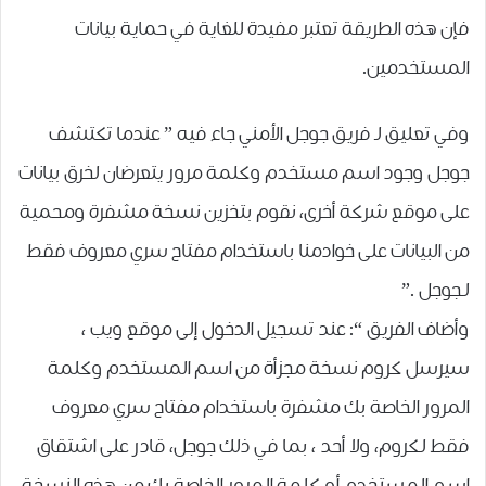
ﻓﺈﻥ ﻫﺬﻩ ﺍﻟﻄﺮﻳﻘﺔ ﺗﻌﺘﺒﺮ ﻣﻔﻴﺪﺓ ﻟﻠﻐﺎﻳﺔ ﻓﻲ ﺣﻤﺎﻳﺔ ﺑﻴﺎﻧﺎﺕ
ﺍﻟﻤﺴﺘﺨﺪﻣﻴﻦ.
وفي تعليق لـ ﻓﺮﻳﻖ ﺟﻮﺟﻞ ﺍﻷﻣﻨﻲ جاء فيه ” ﻋﻨﺪﻣﺎ ﺗﻜﺘﺸﻒ
ﺟﻮﺟﻞ ﻭﺟﻮﺩ ﺍﺳﻢ ﻣﺴﺘﺨﺪﻡ ﻭﻛﻠﻤﺔ ﻣﺮﻭﺭ ﻳﺘﻌﺮﺿﺎﻥ ﻟﺨﺮﻕ ﺑﻴﺎﻧﺎﺕ
على ﻣﻮﻗﻊ ﺷﺮﻛﺔ ﺃﺧﺮﻯ، ﻧﻘﻮﻡ ﺑﺘﺨﺰﻳﻦ ﻧﺴﺨﺔ ﻣﺸﻔﺮﺓ ﻭﻣﺤﻤﻴﺔ
ﻣﻦ ﺍﻟﺒﻴﺎﻧﺎﺕ ﻋﻠﻰ ﺧﻮﺍﺩﻣﻨﺎ ﺑﺎﺳﺘﺨﺪﺍﻡ ﻣﻔﺘﺎﺡ ﺳﺮﻱ ﻣﻌﺮﻭﻑ ﻓﻘﻂ
ﻟـﺠﻮﺟﻞ .”
ﻭﺃﺿﺎﻑ ﺍﻟﻔﺮﻳﻖ “: ﻋﻨﺪ ﺗﺴﺠﻴﻞ ﺍﻟﺪﺧﻮﻝ ﺇﻟﻰ ﻣﻮﻗﻊ ﻭﻳﺐ ،
ﺳﻴﺮﺳﻞ ﻛﺮﻭﻡ ﻧﺴﺨﺔ ﻣﺠﺰﺃﺓ ﻣﻦ ﺍﺳﻢ ﺍﻟﻤﺴﺘﺨﺪﻡ ﻭﻛﻠﻤﺔ
ﺍﻟﻤﺮﻭﺭ ﺍﻟﺨﺎﺻﺔ ﺑﻚ ﻣﺸﻔﺮﺓ ﺑﺎﺳﺘﺨﺪﺍﻡ ﻣﻔﺘﺎﺡ ﺳﺮﻱ ﻣﻌﺮﻭﻑ
ﻓﻘﻂ ﻟـﻜﺮﻭﻡ، ﻭﻻ ﺃﺣﺪ ، ﺑﻤﺎ ﻓﻲ ﺫﻟﻚ ﺟﻮﺟﻞ، ﻗﺎﺩﺭ ﻋﻠﻰ ﺍﺷﺘﻘﺎﻕ