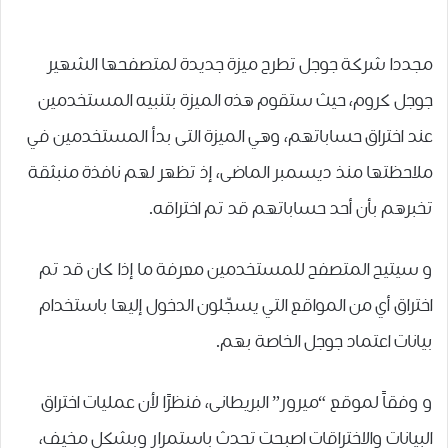
مجددا شركة جوجل تطرح ميزة جديدة لمتصفحها الشهير
جوجل كروم، حيث ستقوم هذه الميزة بتنبيه المستخدمين
ﻋﻨﺪ ﺍﺧﺘﺮﺍﻕ ﺣﺴﺎﺑﺎﺗﻬﻢ، ﻭﻫﻲ ﺍﻟﻤﻴﺰﺓ ﺍﻟﺘﻰ ﺑﺪﺃ ﺍﻟﻤﺴﺘﺨﺪﻣﻴﻦ ﻓﻲ
ﻣﻼﺣﻈﺘﻬﺎ ﻣﻨﺬ ﺩﻳﺴﻤﺒﺮ ﺍﻟﻤﺎﺿﻰ، ﺇﺫ ﺗﻈﻬﺮ ﻟﻬﻢ ﻧﺎﻓﺬﺓ ﻣﻨﺒﺜﻘﺔ
ﺗﺨﺒﺮﻫﻢ ﺑﺄﻥ ﺃﺣﺪ ﺣﺴﺎﺑﺎﺗﻬﻢ ﻗﺪ ﺗﻢ ﺍﺧﺘﺮﺍﻗﻪ.
و سيتيح المتصفح ﻟﻠﻤﺴﺘﺨﺪﻣﻴﻦ ﻣﻌﺮﻓﺔ ﻣﺎ ﺇﺫﺍ ﻛﺎﻥ ﻗﺪ ﺗﻢ
ﺍﺧﺘﺮﺍﻕ ﺃﻱ ﻣﻦ ﺍﻟﻤﻮﺍﻗﻊ ﺍﻟﺘﻲ ﻳﺴﺠّﻠﻮﻥ ﺍﻟﺪﺧﻮﻝ ﺇﻟﻴﻬﺎ ﺑﺎﺳﺘﺨﺪﺍﻡ
ﺑﻴﺎﻧﺎﺕ ﺍﻋﺘﻤﺎﺩ ﺟﻮﺟﻞ ﺍﻟﺨﺎﺻﺔ ﺑﻬﻢ.
و وفقاً لموقع “ﻣﻴﺮﻭﺭ” ﺍﻟﺒﺮﻳﻄﺎﻧﻰ، ﻓﻨﻈﺮًﺍ ﻷﻥ ﻋﻤﻠﻴﺎﺕ ﺍﺧﺘﺮﺍﻕ
ﺍﻟﺒﻴﺎﻧﺎﺕ ﻭﺍﻻﺧﺘﺮﺍﻗﺎﺕ اصبحت تحدث باستمرار وبشكل مخيف،