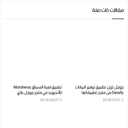
مقالات ذات صلة
ﺟﻮﺟﻞ ﺗﺰﻳﻞ ﺗﻄﺒﻴﻖ ﺗﻮﻓﻴﺮ ﺍﻟﺒﻴﺎﻧﺎﺕ
تطبيق لعبة السباق Motoheroz
Datally ﻣﻦ متجر تطبيقاتها
للأندرويد في متجر جوجل بلاي
2013/09/27
2019/10/17