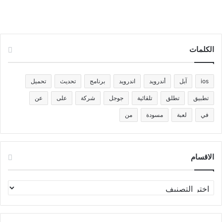
الكلمات
ios
آبل
أندرويد
اندرويد
برنامج
تحديث
تحميل
تطبيق
تطلق
تلقائية
جوجل
شركة
على
عن
في
لعبة
مسودة
من
الاقسام
الاقسام