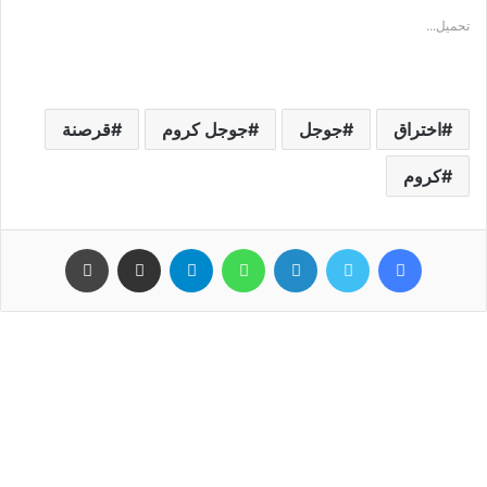
تحميل...
اختراق
جوجل
ﺟﻮﺟﻞ ﻛﺮﻭﻡ
ﻗﺮﺻﻨﺔ
كروم
فيسبوك
تويتر
لينكدإن
واتساب
تيلقرام
مشاركة عبر البريد
طباعة