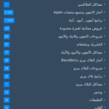
مشاكل الجلاكسي
1
أخبار الايفون وجميع منتجيات Apple
2٬041
برامج آيفون , آيبود , آيباد
1٬640
عروض مجانية لفترة محدودة
40
شروحات الايفون والايباد والآيبود
85
الجلبريك وملحقاته
57
مشاكل الأيفون والأيبود والآيباد
17
أخبار البلاك بيري BlackBerry
99
شروحات البلاك بيري
28
برامج بلاك بيري
22
مشاكل البلاك بيري
7
ويندوز
23
التطبيقات
19
ألعاب
10