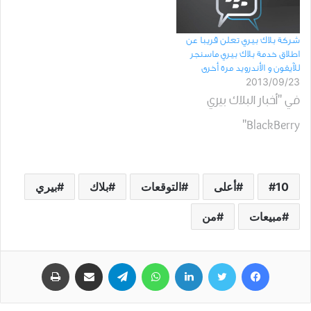
PlayBook السابق شرح
بسيط للطريقة : اولاً : في
شركة بلاك بيري تعلن قريبا عن
الوقت الحالي النظام قادر
اطلاق خدمة بلاك بيري ماسنجر
للآيفون و الأندرويد مرة أخرى
على تشغيل البرامج التي
2013/09/23
في "أخبار البلاك بيري
تعمل على نظام
BlackBerry"
الاندرويد…
10
أعلى
التوقعات
بلاك
بيري
مبيعات
من
فيسبوك
تويتر
لينكدإن
واتساب
تيلقرام
مشاركة عبر البريد
طباعة