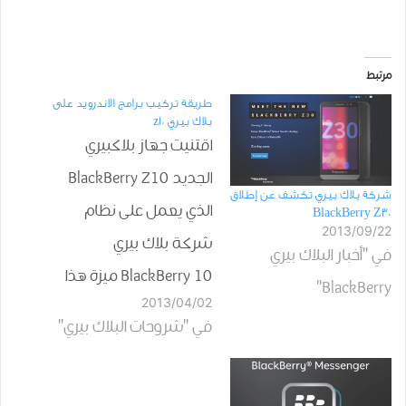
مرتبط
طريقة تركيب برامج الاندرويد على
بلاك بيري z10
اقتنيت جهاز بلاكبيري
الجديد BlackBerry Z10
شركة بلاك بيري تكشف عن إطلاق
الذي يعمل على نظام
BlackBerry Z30
2013/09/22
شركة بلاك بيري
في "أخبار البلاك بيري
BlackBerry 10 ميزة هذا
BlackBerry"
2013/04/02
النظام هو مقدرته على
في "شروحات البلاك بيري"
تشغيل برامج الاندرويد
كما هو حاصل في جهاز