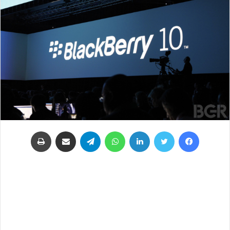
فيسبوك
تويتر
لينكدإن
واتساب
تيلقرام
مشاركة عبر البريد
طباعة