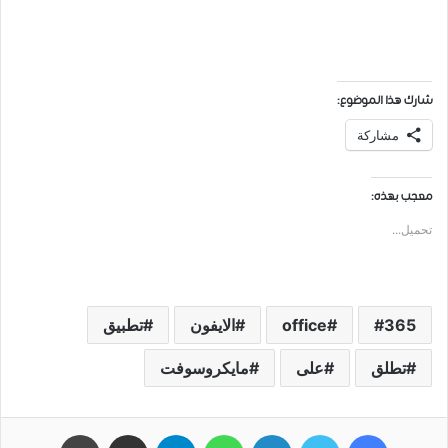
شارك هذا الموضوع:
مشاركة
معجب بهذه:
تحميل...
365
office
الايفون
تطبيق
تطلق
على
مايكروسوفت
فيسبوك
تويتر
لينكدإن
واتساب
تيلقرام
مشاركة عبر البريد
طباعة