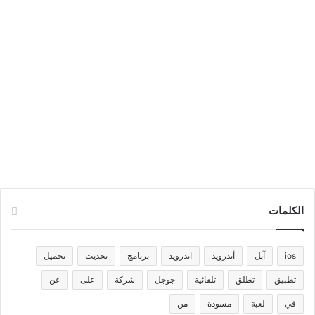
الكلمات
ios
آبل
أندرويد
اندرويد
برنامج
تحديث
تحميل
تطبيق
تطلق
تلقائية
جوجل
شركة
على
عن
في
لعبة
مسودة
من