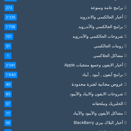
برامج عامة ومنوعة
273
أخبار الجالكسي والاندرويد
2٬235
برامج الجالكسي والأندرويد
1٬758
شروحات الجالكسي والأندرويد
101
رومات الجالكسي
51
مشاكل الجلاكسي
1
أخبار الايفون وجميع منتجيات Apple
2٬041
برامج آيفون , آيبود , آيباد
1٬640
عروض مجانية لفترة محدودة
40
شروحات الايفون والايباد والآيبود
85
الجلبريك وملحقاته
57
مشاكل الأيفون والأيبود والآيباد
17
أخبار البلاك بيري BlackBerry
99