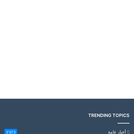
TRENDING TOPICS
أخبار عامة
3٬973