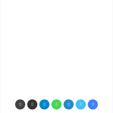
فيسبوك
تويتر
لينكدإن
واتساب
تيلقرام
مشاركة عبر البريد
طباعة