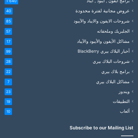
برامج آيفون , آيبود , آيباد
1٬640
عروض مجانية لفترة محدودة
40
شروحات الايفون والايباد والآيبود
85
الجلبريك وملحقاته
57
مشاكل الأيفون والأيبود والآيباد
17
أخبار البلاك بيري BlackBerry
99
شروحات البلاك بيري
28
برامج بلاك بيري
22
مشاكل البلاك بيري
7
ويندوز
23
التطبيقات
19
ألعاب
10
Subscribe to our Mailing List