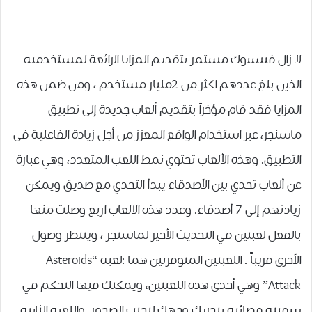
لا زال فيسبوك مستمر بتقديم المزايا الرائعة لمستخدميه
الذين بلغ عددهم اكثر من 2مليار مستخدم ، ومن ضمن هذه
المزايا فقد قام مؤخراً بتقديم ألعاب جديدة إلى تطبيق
ماسنجر، عبر استخدام الواقع المعزز من أجل زيادة الفاعلية في
التطبيق. وهذه الألعاب تحتوي نمط اللعب المتعدد، وهي عبارة
عن ألعاب تحدي بين الأصدقاء يبدأ التحدي مع صديق ويمكن
زيادتهم إلى 7 أصدقاء. وعدد هذه الالعاب اربع وصلت منها
بالفعل لعبتين في التحديث الأخير لماسنجر ، وينتظر وصول
الأخرى قريباً . اللعبتين المتوفرتين هما :لعبة “Asteroids
Attack” وهي أحدى هذه اللعبتين، ويمكنك فيها التحكم في
سفينة فضائية بتحريك وجهك لتجنب الصخور. واللعبة الثانية