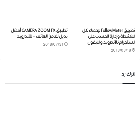
تطبيق FollowMeter لإحصاء كل
تطبيق CAMERA ZOOM FX أفضل
الانشطة وإدارة الحساب على
بديل لكامرا الهاتف – للاندرويد
انستجرام-للاندرويد والايفون
2018/07/31
2018/08/18
اترك رد