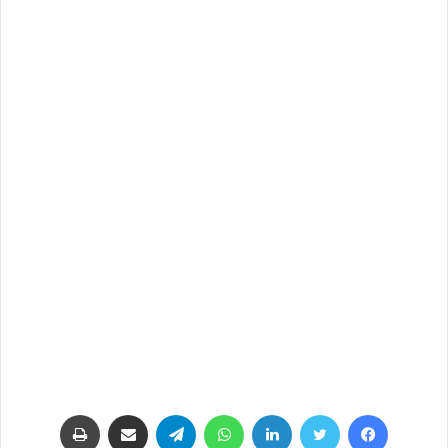
فيسبوك
تويتر
لينكدإن
واتساب
تيلقرام
مشاركة عبر البريد
طباعة