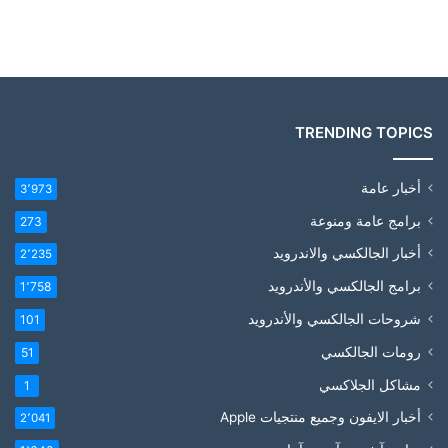
TRENDING TOPICS
أخبار عامة
3٬973
برامج عامة ومنوعة
273
أخبار الجالكسي والاندرويد
2٬235
برامج الجالكسي والأندرويد
1٬758
شروحات الجالكسي والأندرويد
101
رومات الجالكسي
51
مشاكل الجلاكسي
1
أخبار الايفون وجميع منتجيات Apple
2٬041