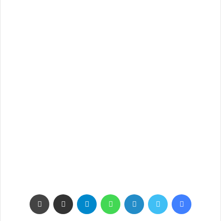
فيسبوك
تويتر
لينكدإن
واتساب
تيلقرام
مشاركة عبر البريد
طباعة