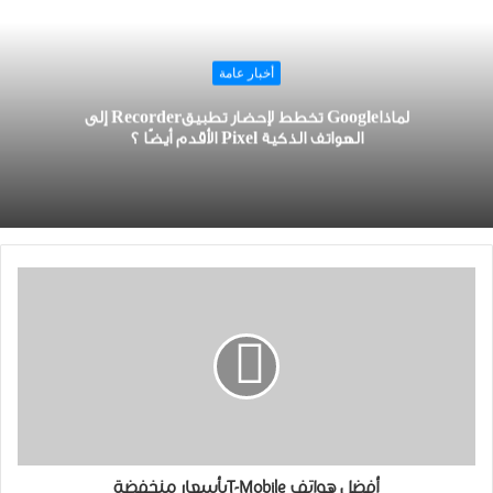
أخبار عامة
لماذاGoogle تخطط لإحضار تطبيقRecorder إلى
الهواتف الذكية Pixel الأقدم أيضًا ؟
أفضل هواتف T-Mobileبأسعار منخفضة