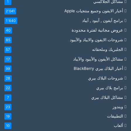
مشاكل الجلاكسي
1
أخبار الايفون وجميع منتجيات Apple
2٬041
برامج آيفون , آيبود , آيباد
1٬640
عروض مجانية لفترة محدودة
40
شروحات الايفون والايباد والآيبود
85
الجلبريك وملحقاته
57
مشاكل الأيفون والأيبود والآيباد
17
أخبار البلاك بيري BlackBerry
99
شروحات البلاك بيري
28
برامج بلاك بيري
22
مشاكل البلاك بيري
7
ويندوز
23
التطبيقات
19
ألعاب
10