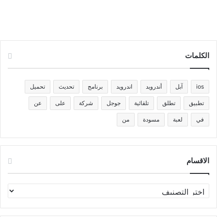
الكلمات
ios
آبل
أندرويد
اندرويد
برنامج
تحديث
تحميل
تطبيق
تطلق
تلقائية
جوجل
شركة
على
عن
في
لعبة
مسودة
من
الاقسام
الاقسام