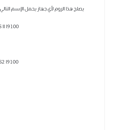
يصلح هذا الروم لأي جهاز يحمل الإسم التالي 
 II I9100
S2 I9100