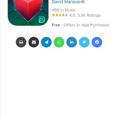
فيسبوك
تويتر
لينكدإن
واتساب
تيلقرام
مشاركة عبر البريد
طباعة