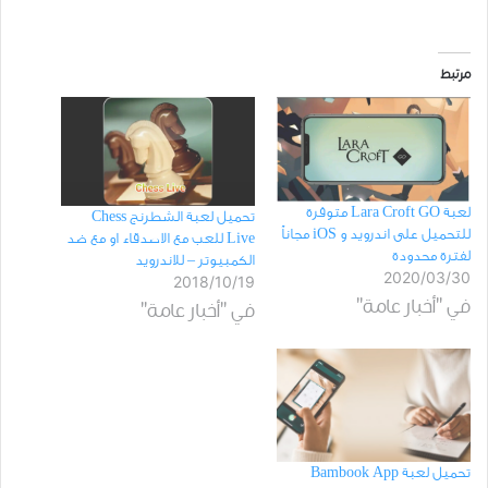
مرتبط
لعبة Lara Croft GO متوفرة
تحميل لعبة الشطرنج Chess
للتحميل على اندرويد و iOS مجاناً
Live للعب مع الاصدقاء او مع ضد
لفترة محدودة
الكمبيوتر – للاندرويد
2020/03/30
2018/10/19
في "أخبار عامة"
في "أخبار عامة"
تحميل لعبة Bambook App