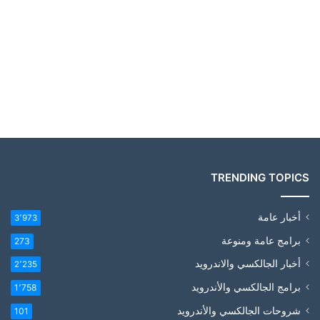
TRENDING TOPICS
أخبار عامة
3٬973
برامج عامة ومنوعة
273
أخبار الجالكسي والاندرويد
2٬235
برامج الجالكسي والأندرويد
1٬758
شروحات الجالكسي والأندرويد
101