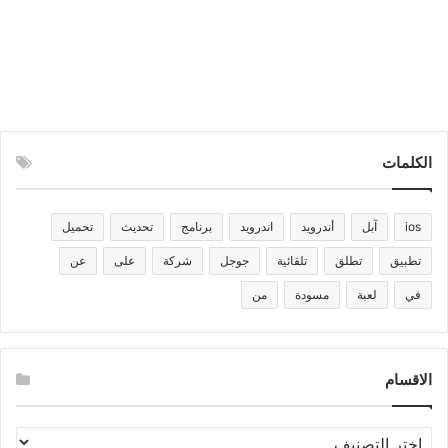
الكلمات
ios
آبل
أندرويد
اندرويد
برنامج
تحديث
تحميل
تطبيق
تطلق
تلقائية
جوجل
شركة
على
عن
في
لعبة
مسودة
من
الاقسام
الاقسام