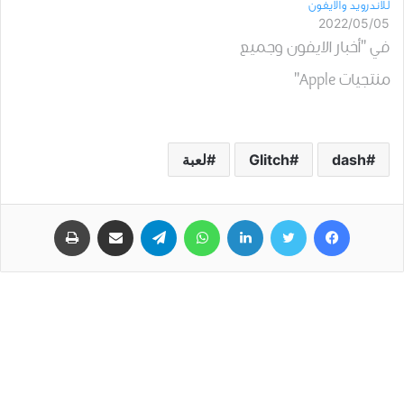
للاندرويد والايفون
2022/05/05
في "أخبار الايفون وجميع
منتجيات Apple"
dash
Glitch
لعبة
فيسبوك
تويتر
لينكدإن
واتساب
تيلقرام
مشاركة عبر البريد
طباعة