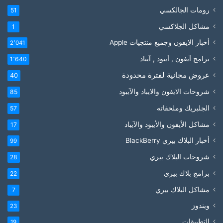
رومات الجالكسي
51
مشاكل الجلاكسي
1
أخبار الايفون وجميع منتجيات Apple
2٬041
برامج آيفون , آيبود , آيباد
1٬640
عروض مجانية لفترة محدودة
40
شروحات الايفون والايباد والآيبود
85
الجلبريك وملحقاته
57
مشاكل الأيفون والأيبود والآيباد
17
أخبار البلاك بيري BlackBerry
99
شروحات البلاك بيري
28
برامج بلاك بيري
22
مشاكل البلاك بيري
7
ويندوز
23
التطبيقات
19