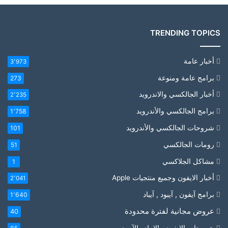
TRENDING TOPICS
أخبار عامة
3٬973
برامج عامة ومنوعة
273
أخبار الجالكسي والاندرويد
2٬235
برامج الجالكسي والأندرويد
1٬758
شروحات الجالكسي والأندرويد
101
رومات الجالكسي
51
مشاكل الجلاكسي
1
أخبار الايفون وجميع منتجيات Apple
2٬041
برامج آيفون , آيبود , آيباد
1٬640
عروض مجانية لفترة محدودة
40
شروحات الايفون والايباد والآيبود