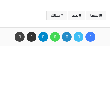
النينجا
لعبة
ممالك
فيسبوك
تويتر
لينكدإن
واتساب
تيلقرام
مشاركة عبر البريد
طباعة