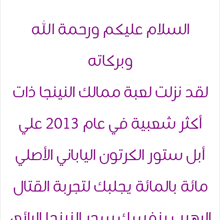
السلام عليكم ورحمة الله
وبركاته
لقد نزلت لعبة ممالك النينجا ذات
أكثر شعبية في عام 2013 علي
أبل ستور الكرتون الياباني الأصلي
مائة بالمائة يجلبك لتجربة القتال
الرهيب بنفسك سحر النينجا الرائع،