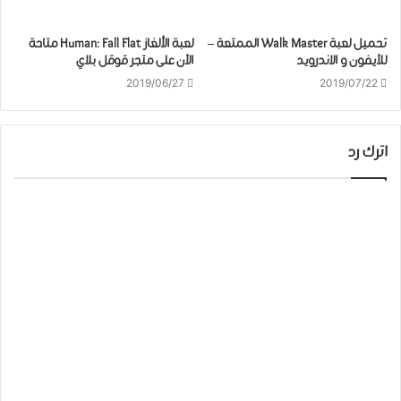
تحميل ﻟﻌﺒﺔ Walk Master الممتعة –
لعبة الألغاز Human: Fall Flat متاحة
للآيفون و الاندرويد
الآن على متجر قوقل بلاي
2019/06/27
2019/07/22
اترك رد