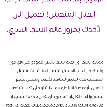
القتال المنعش! تحميل الآن
لأخذك بمرور عالم النينجا السري.
ممالك النينجا أول لعبة النينجا بشكل عمودي علي الآي فون
والآيباد في الدول العربية,وتشمل استراتيجية وتمثيل
الشخصية هذه العناصر الشائعة للألعاب,وتسعي لتمتع
اللاعبين بأروع حياة النينجا,مهما كنت تريد أن تكون شخصا
مشهورا أمام الكل,أو كنت تريد أن تكون منظما لمسيطر
علي عالم النينجا وانشاء نظام جديد,فيمكنك تحقيق كل هذه