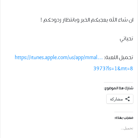
ان شاء الله يعجبكم الخبر وبانتظار ردودكم !
تحياتي
تحميل اللعبة:
https://itunes.apple.com/us/app/mmal…
3973?ls=1&mt=8
شارك هذا الموضوع:
مشاركة
معجب بهذه:
تحميل...