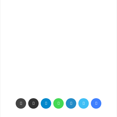
فيسبوك
تويتر
لينكدإن
واتساب
تيلقرام
مشاركة عبر البريد
طباعة