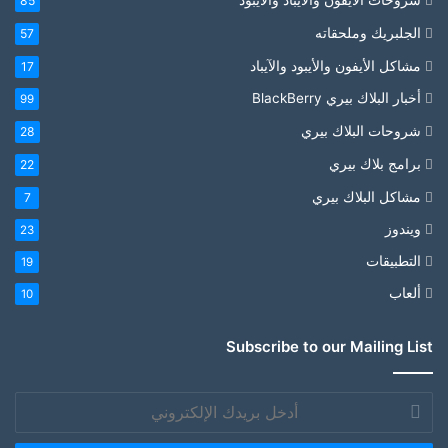
85
الجلبريك وملحقاته
57
مشاكل الأيفون والأيبود والآيباد
17
أخبار البلاك بيري BlackBerry
99
شروحات البلاك بيري
28
برامج بلاك بيري
22
مشاكل البلاك بيري
7
ويندوز
23
التطبيقات
19
ألعاب
10
Subscribe to our Mailing List
أدخل
بريدك
الإلكتروني