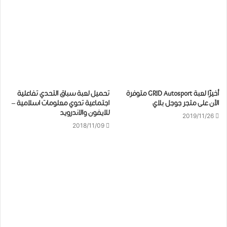
ﺃﺧﻴﺮًﺍ ﻟﻌﺒﺔ GRID Autosport متوفرة
تحميل لعبة سباق التحدي تفاعلية
الآن على ﻣﺘﺠﺮ ﺟﻮﺟﻞ ﺑﻼﻱ
اجتماعية تحوي معلومات اسلامية –
للايفون والاندرويد
2019/11/26
2018/11/09